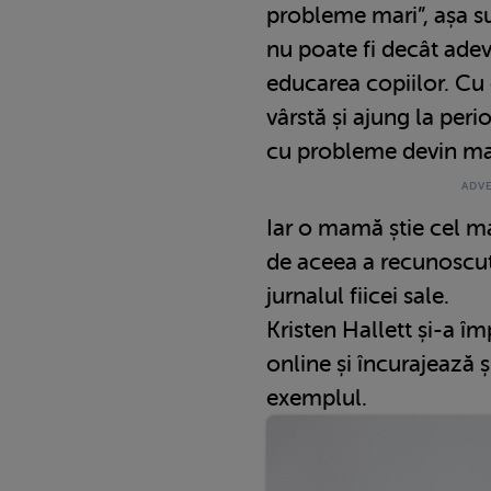
probleme mari”, așa s
nu poate fi decât adev
educarea copiilor. Cu 
vârstă și ajung la per
cu probleme devin ma
Iar o mamă știe cel m
de aceea a recunoscut
jurnalul fiicei sale.
Kristen Hallett și-a î
online și încurajează ș
exemplul.