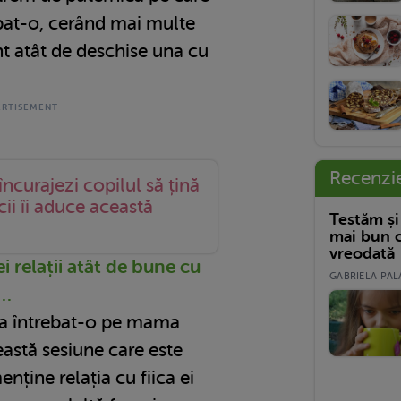
ipat-o, cerând mai multe
nt atât de deschise una cu
Recenzi
 încurajezi copilul să țină
ii îi aduce această
Testăm și
mai bun c
vreodată
i relații atât de bune cu
GABRIELA PALA
l…
ena întrebat-o pe mama
eastă sesiune care este
enține relația cu fiica ei