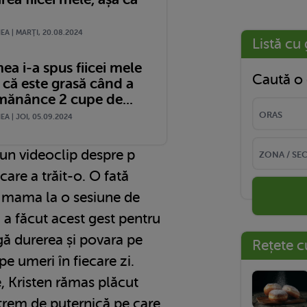
A | MARŢI, 20.08.2024
Listă cu 
a i-a spus fiicei mele
Caută o 
 că este grasă când a
 mănânce 2 cupe de...
A | JOI, 05.09.2024
 un videoclip despre p
care a trăit-o. O fată
 mama la o sesiune de
a a făcut acest gest pentru
agă durerea și povara pe
Rețete c
e umeri în fiecare zi.
, Kristen rămas plăcut
xtrem de puternică pe care