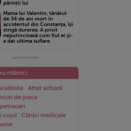
părinții lui
Mama lui Valentin, tânărul
de 34 de ani mort în
accidentul din Constanța, își
strigă durerea. A privit
neputincioasă cum fiul ei și-
a dat ultima suflare
tru mămici
radinite
After school
ocuri de joaca
petreceri
i copii
Clinici medicale
 bone