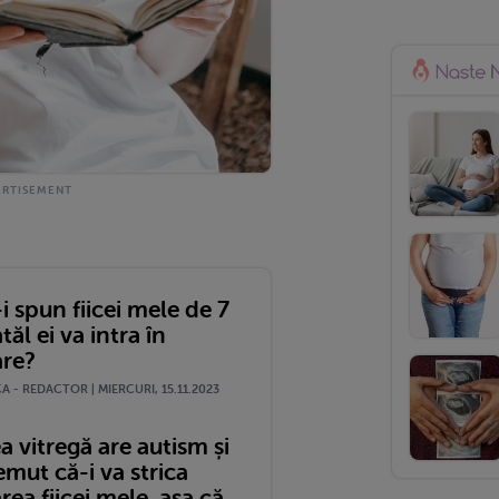
 spun fiicei mele de 7
tăl ei va intra în
are?
 - REDACTOR | MIERCURI, 15.11.2023
a vitregă are autism și
mut că-i va strica
rea fiicei mele, așa că