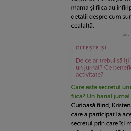
mama și fiica au înfir
detalii despre cum su
cealaltă.
De ce ar trebui să îți
un jurnal? Ce benefic
activitate?
Care este secretul une
fiica? Un banal jurna
Curioasă fiind, Krist
care a participat la ac
secretul prin care își m