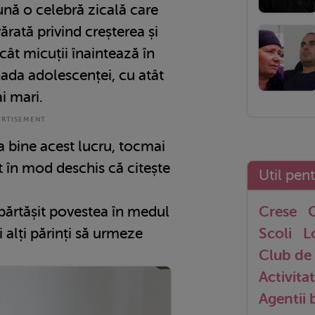
ună o celebră zicală care
ărată privind creșterea și
cât micuții înaintează în
ioada adolescenței, cu atât
i mari.
a bine acest lucru, tocmai
 în mod deschis că citește
Util pen
mpărtășit povestea în medul
Crese
G
i alți părinți să urmeze
Scoli
L
Club de 
Activitat
Agentii