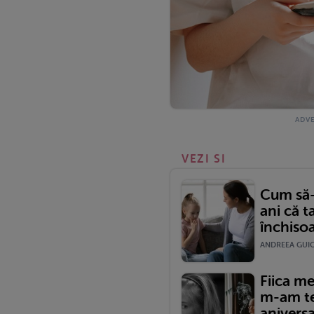
VEZI SI
Cum să-i
ani că ta
închiso
ANDREEA GUICA
Fiica me
m-am te
aniversa