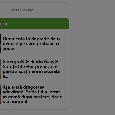
 noi
Dimineața ta depinde de o
decizie pe care probabil o
amâni
Sinergin® & Bifido Baby®:
Știința fibrelor prebiotice
pentru susținerea naturală
a...
Așa arată dragostea
adevărată! Soția lui a intrat
în comă după naștere, dar el
s-a asigurat...