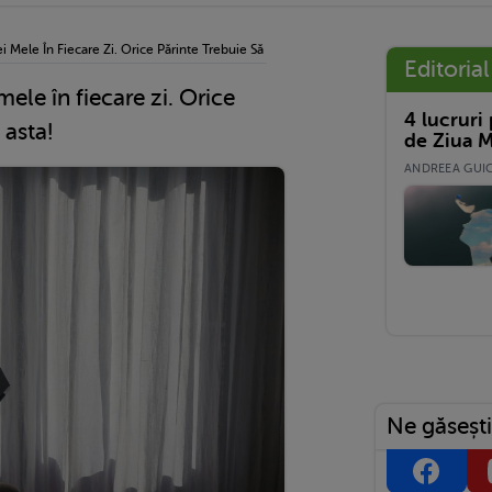
cei Mele În Fiecare Zi. Orice Părinte Trebuie Să Facă Asta!
Editorial
i mele în fiecare zi. Orice
4 lucruri
 asta!
de Ziua M
ANDREEA GUICĂ
Ne găsești