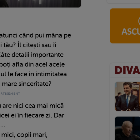
i atunci când pui mâna pe
 tău? Îl citești sau îi
Câte detalii importante
 poți afla din acel acele
lul le face în intimitatea
i mare sinceritate?
are nici cea mai mică
icei ei în fiecare zi. Dar
l…
mici, copii mari,