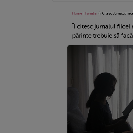
Home
›
Familia
›
Îi Citesc Jurnalul Fii
Îi citesc jurnalul fiice
părinte trebuie să facă