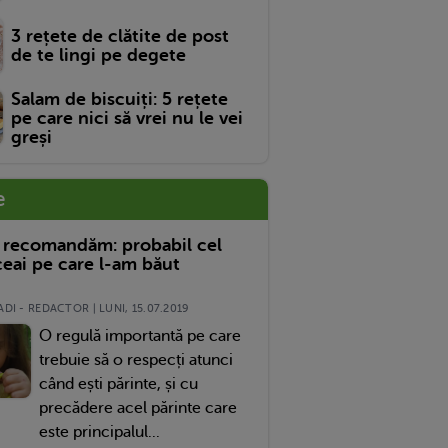
3 rețete de clătite de post
de te lingi pe degete
Salam de biscuiți: 5 rețete
pe care nici să vrei nu le vei
greși
e
 recomandăm: probabil cel
eai pe care l-am băut
DI - REDACTOR | LUNI, 15.07.2019
O regulă importantă pe care
trebuie să o respecți atunci
când ești părinte, și cu
precădere acel părinte care
este principalul...