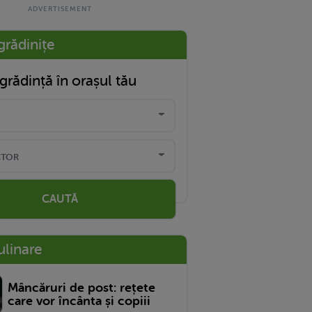
grădinițe
grădință în orașul tău
CAUTĂ
ulinare
Mâncăruri de post: rețete
care vor încânta și copiii