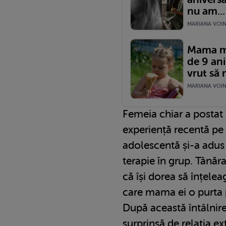
nu am...
MARIANA VOINE
Mama me
de 9 ani
vrut să
MARIANA VOINE
Femeia chiar a postat
experiență recentă pe 
adolescentă și-a adus
terapie în grup. Tânăr
că își dorea să înțele
care mama ei o purta p
După această întâlnire
surprinsă de relația e