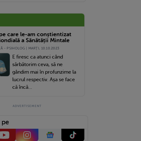
 pe care le-am conștientizat
ondială a Sănătății Mintale
 - PSIHOLOG | MARŢI, 10.10.2023
E firesc ca atunci când
sărbătorim ceva, să ne
gândim mai în profunzime la
lucrul respectiv. Așa se face
că încă...
 pe