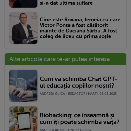
și-a dat ultima suflare
Cine este Roxana, femeia cu care
Victor Ponta a fost căsătorit
înainte de Daciana Sârbu. A fost
coleg de liceu cu prima soție
Alte articole care te-ar putea interesa
Cum va schimba Chat GPT-
ul educația copiilor noștri?
ANDREEA GUICA - REDACTOR | MARŢI, 08.08.2023
Biohacking: ce înseamnă și
cum îți poate schimba viața?
ANDREEA BITAR | LUNI, 27.11.2023