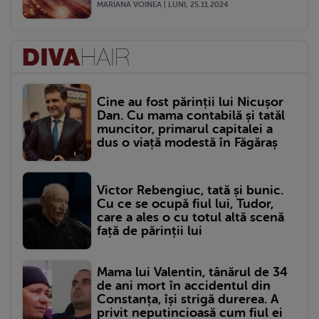
MARIANA VOINEA | LUNI, 25.11.2024
Cine au fost părinții lui Nicușor
Dan. Cu mama contabilă și tatăl
muncitor, primarul capitalei a
dus o viață modestă în Făgăraș
Victor Rebengiuc, tată și bunic.
Cu ce se ocupă fiul lui, Tudor,
care a ales o cu totul altă scenă
față de părinții lui
Mama lui Valentin, tânărul de 34
de ani mort în accidentul din
Constanța, își strigă durerea. A
privit neputincioasă cum fiul ei