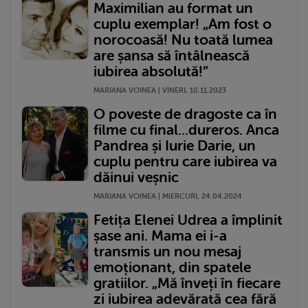
Maximilian au format un
cuplu exemplar! „Am fost o
norocoasă! Nu toată lumea
are șansa să întâlnească
iubirea absolută!”
MARIANA VOINEA | VINERI, 10.11.2023
O poveste de dragoste ca în
filme cu final...dureros. Anca
Pandrea și Iurie Darie, un
cuplu pentru care iubirea va
dăinui veșnic
MARIANA VOINEA | MIERCURI, 24.04.2024
Fetița Elenei Udrea a împlinit
șase ani. Mama ei i-a
transmis un nou mesaj
emoționant, din spatele
gratiilor. „Mă înveți în fiecare
zi iubirea adevărată cea fără