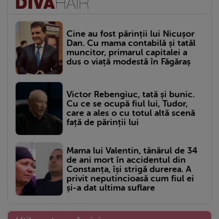
Cine au fost părinții lui Nicușor
Dan. Cu mama contabilă și tatăl
muncitor, primarul capitalei a
dus o viață modestă în Făgăraș
Victor Rebengiuc, tată și bunic.
Cu ce se ocupă fiul lui, Tudor,
care a ales o cu totul altă scenă
față de părinții lui
Mama lui Valentin, tânărul de 34
de ani mort în accidentul din
Constanța, își strigă durerea. A
privit neputincioasă cum fiul ei
și-a dat ultima suflare