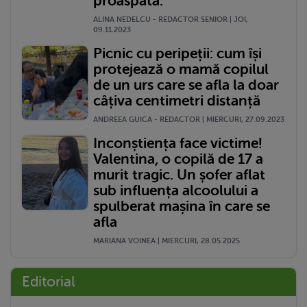
proaspătă."
ALINA NEDELCU - REDACTOR SENIOR | JOI,
09.11.2023
Picnic cu peripeții: cum își
protejează o mamă copilul
de un urs care se afla la doar
câțiva centimetri distanță
ANDREEA GUICA - REDACTOR | MIERCURI, 27.09.2023
Inconștiența face victime!
Valentina, o copilă de 17 a
murit tragic. Un șofer aflat
sub influența alcoolului a
spulberat mașina în care se
afla
MARIANA VOINEA | MIERCURI, 28.05.2025
Editorial