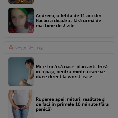
Andreea, o fetiță de 11 ani din
Bacău a dispărut fără urmă de
mai bine de 3 zile
Mi-e frică să nasc: plan anti-frică
în 5 pași, pentru mintea care se
duce direct la worst-case
Ruperea apei: mituri, realitate și
ce faci în primele 10 minute (fără
panică)