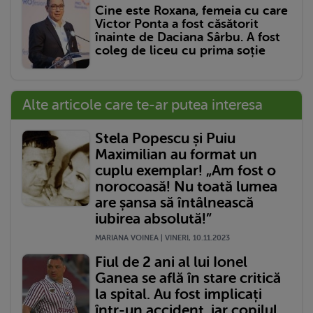
Cine este Roxana, femeia cu care
Victor Ponta a fost căsătorit
înainte de Daciana Sârbu. A fost
coleg de liceu cu prima soție
Alte articole care te-ar putea interesa
Stela Popescu și Puiu
Maximilian au format un
cuplu exemplar! „Am fost o
norocoasă! Nu toată lumea
are șansa să întâlnească
iubirea absolută!”
MARIANA VOINEA | VINERI, 10.11.2023
Fiul de 2 ani al lui Ionel
Ganea se află în stare critică
la spital. Au fost implicați
într-un accident, iar copilul