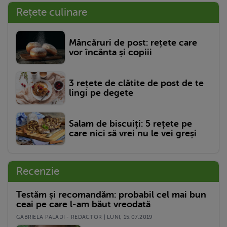
Rețete culinare
Mâncăruri de post: rețete care
vor încânta și copiii
3 rețete de clătite de post de te
lingi pe degete
Salam de biscuiți: 5 rețete pe
care nici să vrei nu le vei greși
Recenzie
Testăm și recomandăm: probabil cel mai bun
ceai pe care l-am băut vreodată
GABRIELA PALADI - REDACTOR | LUNI, 15.07.2019