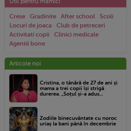
Util pentru mămici
Crese
Gradinite
After school
Scoli
Locuri de joaca
Club de petreceri
Activitati copii
Clinici medicale
Agentii bone
Articole noi
Cristina, o tânără de 27 de ani și
mama a trei copii își strigă
durerea. „Soțul și-a adus...
Zodiile binecuvântate cu noroc
uriaș la bani până în decembrie