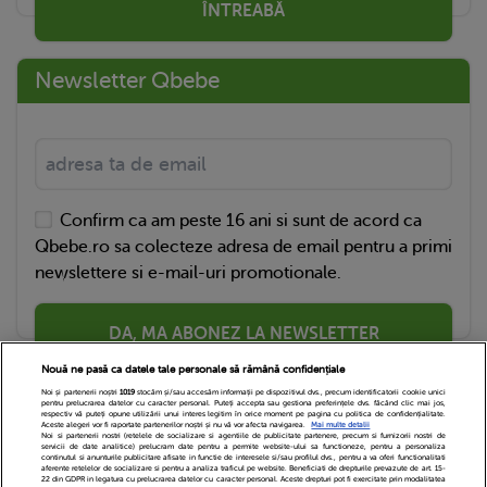
ÎNTREABĂ
Newsletter Qbebe
Confirm ca am peste 16 ani si sunt de acord ca
Qbebe.ro sa colecteze adresa de email pentru a primi
newslettere si e-mail-uri promotionale.
DA, MA ABONEZ LA NEWSLETTER
Nouă ne pasă ca datele tale personale să rămână confidențiale
Noi și partenerii noștri
1019
stocăm și/sau accesăm informații pe dispozitivul dvs., precum identificatorii cookie unici
pentru prelucrarea datelor cu caracter personal. Puteți accepta sau gestiona preferințele dvs. făcând clic mai jos,
respectiv vă puteți opune utilizării unui interes legitim în orice moment pe pagina cu politica de confidențialitate.
Aceste alegeri vor fi raportate partenerilor noștri și nu vă vor afecta navigarea.
Mai multe detalii
Noi si partenerii nostri (retelele de socializare si agentiile de publicitate partenere, precum si furnizorii nostri de
servicii de date analitice) prelucram date pentru a permite website-ului sa functioneze, pentru a personaliza
continutul si anunturile publicitare afisate in functie de interesele si/sau profilul dvs., pentru a va oferi functionalitati
aferente retelelor de socializare si pentru a analiza traficul pe website. Beneficiati de drepturile prevazute de art. 15-
22 din GDPR in legatura cu prelucrarea datelor cu caracter personal. Aceste drepturi pot fi exercitate prin modalitatea