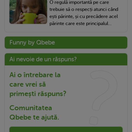
O regulă importantă pe care
trebuie să o respecți atunci când
ești părinte, și cu precădere acel
părinte care este principalul...
Funny by Qbebe
Ai nevoie de un răspuns?
Ai o întrebare la
care vrei să
primești răspuns?
Comunitatea
Qbebe te ajută.