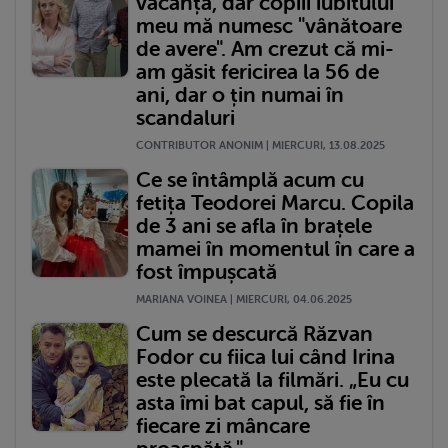
vacanță, dar copiii iubitului
meu mă numesc "vânătoare
de avere". Am crezut că mi-
am găsit fericirea la 56 de
ani, dar o țin numai în
scandaluri
CONTRIBUTOR ANONIM | MIERCURI, 13.08.2025
Ce se întâmplă acum cu
fetița Teodorei Marcu. Copila
de 3 ani se afla în brațele
mamei în momentul în care a
fost împușcată
MARIANA VOINEA | MIERCURI, 04.06.2025
Cum se descurcă Răzvan
Fodor cu fiica lui când Irina
este plecată la filmări. „Eu cu
asta îmi bat capul, să fie în
fiecare zi mâncare