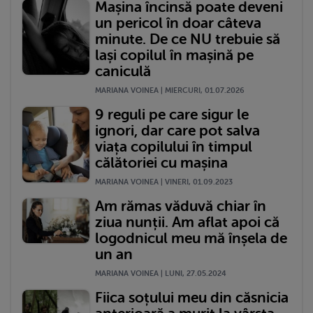
Mașina încinsă poate deveni
un pericol în doar câteva
minute. De ce NU trebuie să
lași copilul în mașină pe
caniculă
MARIANA VOINEA | MIERCURI, 01.07.2026
9 reguli pe care sigur le
ignori, dar care pot salva
viața copilului în timpul
călătoriei cu mașina
MARIANA VOINEA | VINERI, 01.09.2023
Am rămas văduvă chiar în
ziua nunții. Am aflat apoi că
logodnicul meu mă înșela de
un an
MARIANA VOINEA | LUNI, 27.05.2024
Fiica soțului meu din căsnicia