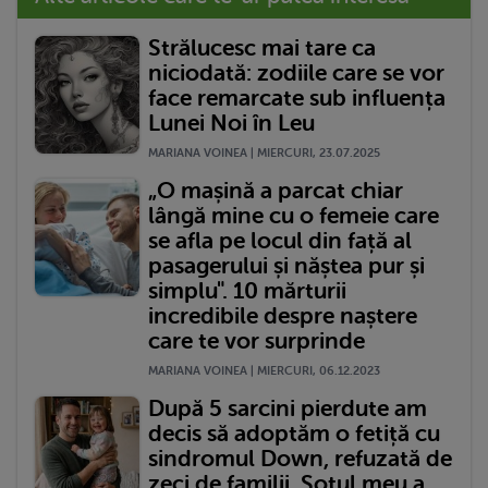
Strălucesc mai tare ca
niciodată: zodiile care se vor
face remarcate sub influența
Lunei Noi în Leu
MARIANA VOINEA | MIERCURI, 23.07.2025
„O mașină a parcat chiar
lângă mine cu o femeie care
se afla pe locul din față al
pasagerului și năștea pur și
simplu". 10 mărturii
incredibile despre naștere
care te vor surprinde
MARIANA VOINEA | MIERCURI, 06.12.2023
După 5 sarcini pierdute am
decis să adoptăm o fetiță cu
sindromul Down, refuzată de
zeci de familii. Soțul meu a