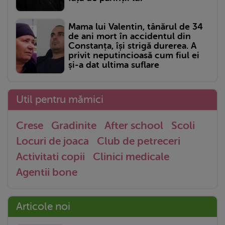
Mama lui Valentin, tânărul de 34
de ani mort în accidentul din
Constanța, își strigă durerea. A
privit neputincioasă cum fiul ei
și-a dat ultima suflare
Util pentru mămici
Crese
Gradinite
After school
Scoli
Locuri de joaca
Club de petreceri
Activitati copii
Clinici medicale
Agentii bone
Articole noi