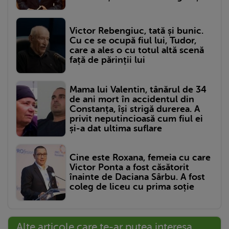
Victor Rebengiuc, tată și bunic.
Cu ce se ocupă fiul lui, Tudor,
care a ales o cu totul altă scenă
față de părinții lui
Mama lui Valentin, tânărul de 34
de ani mort în accidentul din
Constanța, își strigă durerea. A
privit neputincioasă cum fiul ei
și-a dat ultima suflare
Cine este Roxana, femeia cu care
Victor Ponta a fost căsătorit
înainte de Daciana Sârbu. A fost
coleg de liceu cu prima soție
Alte articole care te-ar putea interesa