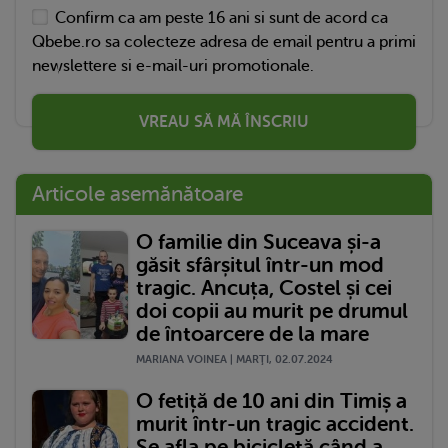
Confirm ca am peste 16 ani si sunt de acord ca
Qbebe.ro sa colecteze adresa de email pentru a primi
newslettere si e-mail-uri promotionale.
VREAU SĂ MĂ ÎNSCRIU
Articole asemănătoare
O familie din Suceava și-a
găsit sfârșitul într-un mod
tragic. Ancuța, Costel și cei
doi copii au murit pe drumul
de întoarcere de la mare
MARIANA VOINEA | MARŢI, 02.07.2024
O fetiță de 10 ani din Timiș a
murit într-un tragic accident.
Se afla pe bicicletă când a