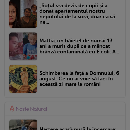
„Soțul s-a dezis de copii și a
donat apartamentul nostru
nepotului de la soră, doar ca să
ne...
Mattia, un băiețel de numai 13
ani a murit după ce a mâncat
brânză contaminată cu E.coli. A...
Schimbarea la față a Domnului, 6
august. Ce nu ai voie să faci în
această zi mare la români
Naștere acasă pusă la încercare: