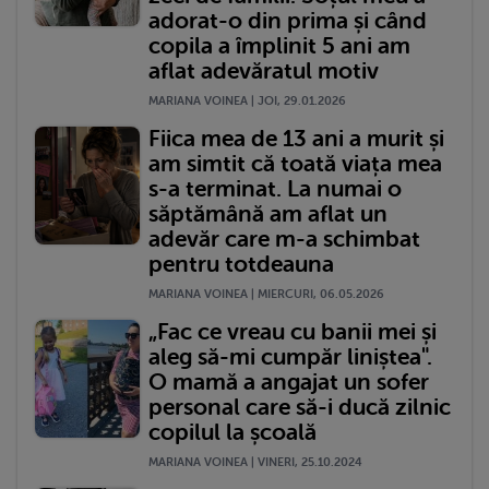
adorat-o din prima și când
copila a împlinit 5 ani am
aflat adevăratul motiv
MARIANA VOINEA | JOI, 29.01.2026
Fiica mea de 13 ani a murit și
am simtit că toată viața mea
s-a terminat. La numai o
săptămână am aflat un
adevăr care m-a schimbat
pentru totdeauna
MARIANA VOINEA | MIERCURI, 06.05.2026
„Fac ce vreau cu banii mei și
aleg să-mi cumpăr liniștea".
O mamă a angajat un sofer
personal care să-i ducă zilnic
copilul la școală
MARIANA VOINEA | VINERI, 25.10.2024