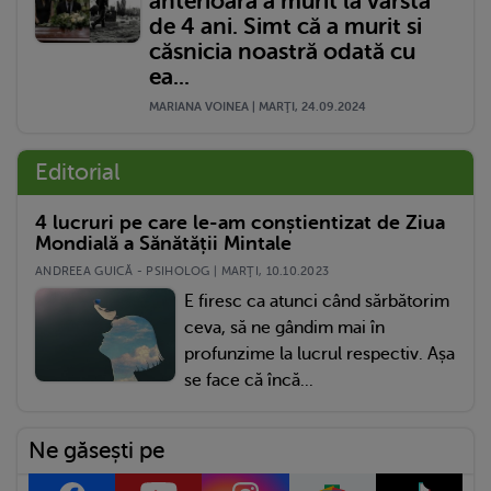
anterioară a murit la vârsta
de 4 ani. Simt că a murit si
căsnicia noastră odată cu
ea...
MARIANA VOINEA | MARŢI, 24.09.2024
Editorial
4 lucruri pe care le-am conștientizat de Ziua
Mondială a Sănătății Mintale
ANDREEA GUICĂ - PSIHOLOG | MARŢI, 10.10.2023
E firesc ca atunci când sărbătorim
ceva, să ne gândim mai în
profunzime la lucrul respectiv. Așa
se face că încă...
Ne găsești pe