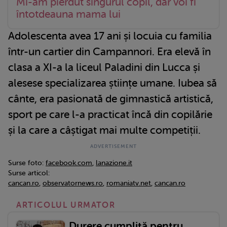
Mi-am pierdut singurul copil, dar voi fi
întotdeauna mama lui
Adolescenta avea 17 ani și locuia cu familia
într-un cartier din Campannori. Era elevă în
clasa a XI-a la liceul Paladini din Lucca și
alesese specializarea științe umane. Iubea să
cânte, era pasionată de gimnastică artistică,
sport pe care l-a practicat încă din copilărie
și la care a câștigat mai multe competiții.
Surse foto:
facebook.com
,
lanazione.it
Surse articol:
cancan.ro
,
observatornews.ro
,
romaniatv.net
,
cancan.ro
ARTICOLUL URMATOR
Durere cumplită pentru