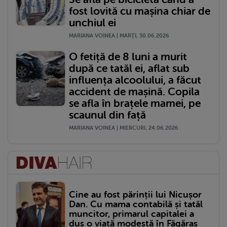
fost lovită cu mașina chiar de
unchiul ei
MARIANA VOINEA | MARŢI, 30.06.2026
O fetiță de 8 luni a murit
după ce tatăl ei, aflat sub
influența alcoolului, a făcut
accident de mașină. Copila
se afla în brațele mamei, pe
scaunul din față
MARIANA VOINEA | MIERCURI, 24.06.2026
Cine au fost părinții lui Nicușor
Dan. Cu mama contabilă și tatăl
muncitor, primarul capitalei a
dus o viață modestă în Făgăraș