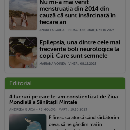
Nu mi-a mai venit
menstruația din 2014 din
cauză că sunt însărcinată în
fiecare an
ANDREEA GUICA - REDACTOR | MARŢI, 31.10.2023
Epilepsia, una dintre cele mai
frecvente boli neurologice la
copii. Care sunt semnele
MARIANA VOINEA | VINERI, 08.12.2023
Editorial
4 lucruri pe care le-am conștientizat de Ziua
Mondială a Sănătății Mintale
ANDREEA GUICĂ - PSIHOLOG | MARŢI, 10.10.2023
E firesc ca atunci când sărbătorim
ceva, să ne gândim mai în