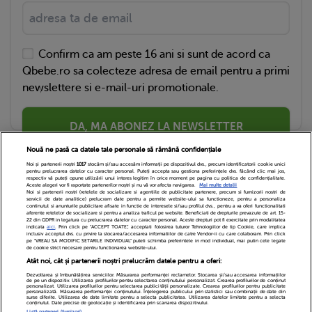
Confirm ca am peste 16 ani si sunt de acord ca
Qbebe.ro sa colecteze adresa de email pentru a primi
newslettere si e-mail-uri promotionale.
DA, MA ABONEZ LA NEWSLETTER
Nouă ne pasă ca datele tale personale să rămână confidențiale
Noi și partenerii noștri
1017
stocăm și/sau accesăm informații pe dispozitivul dvs., precum identificatorii cookie unici
pentru prelucrarea datelor cu caracter personal. Puteți accepta sau gestiona preferințele dvs. făcând clic mai jos,
respectiv vă puteți opune utilizării unui interes legitim în orice moment pe pagina cu politica de confidențialitate.
Aceste alegeri vor fi raportate partenerilor noștri și nu vă vor afecta navigarea.
Mai multe detalii
Noi si partenerii nostri (retelele de socializare si agentiile de publicitate partenere, precum si furnizorii nostri de
servicii de date analitice) prelucram date pentru a permite website-ului sa functioneze, pentru a personaliza
continutul si anunturile publicitare afisate in functie de interesele si/sau profilul dvs., pentru a va oferi functionalitati
aferente retelelor de socializare si pentru a analiza traficul pe website. Beneficiati de drepturile prevazute de art. 15-
22 din GDPR in legatura cu prelucrarea datelor cu caracter personal. Aceste drepturi pot fi exercitate prin modalitatea
indicata
aici
. Prin click pe “ACCEPT TOATE”, acceptati folosirea tuturor Tehnologiilor de tip Cookie, care implica
inclusiv acceptul dvs. cu privire la stocarea/accesarea informatiilor de catre Vendor-ii cu care colaboram. Prin click
Echipa Editoriala
Newsletter
Contact
pe “VREAU SA MODIFIC SETARILE INDIVIDUAL” puteti schimba preferintele in mod individual, mai putin cele legate
de cookie strict necesare pentru functionarea website-ului.
Atât noi, cât și partenerii noștri prelucrăm datele pentru a oferi:
Cariere
Cookies
Politica de confidentialitate
Dezvoltarea și îmbunătățirea serviciilor. Măsurarea performanței reclamelor. Stocarea și/sau accesarea informațiilor
de pe un dispozitiv. Utilizarea profilurilor pentru selectarea conținutului personalizat. Crearea profilurilor de conținut
DivaHair Cosmetics
Despre noi
personalizat. Utilizarea profilurilor pentru selectarea publicității personalizate. Crearea profilurilor pentru publicitate
personalizată. Măsurarea performanței conținutului. Înțelegerea publicului prin statistici sau combinații de date din
surse diferite. Utilizarea de date limitate pentru a selecta publicitatea. Utilizarea datelor limitate pentru a selecta
conținutul. Date precise de geolocație și identificarea prin scanarea dispozitivului.
Termeni si conditii
Setari Cookies
Listă parteneri (furnizori)