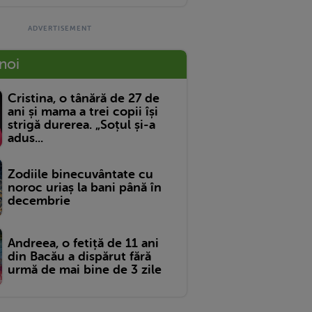
 noi
Cristina, o tânără de 27 de
ani și mama a trei copii își
strigă durerea. „Soțul și-a
adus...
Zodiile binecuvântate cu
noroc uriaș la bani până în
decembrie
Andreea, o fetiță de 11 ani
din Bacău a dispărut fără
urmă de mai bine de 3 zile