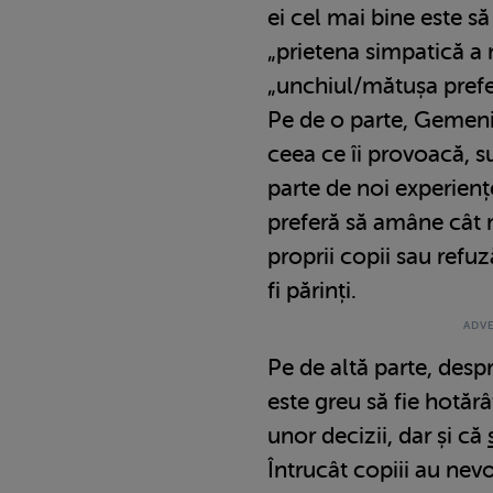
ei cel mai bine este să
„prietena simpatică a
„unchiul/mătușa prefe
Pe de o parte, Gemenii
ceea ce îi provoacă, s
parte de noi experiențe
preferă să amâne cât 
proprii copii sau refu
fi părinți.
Pe de altă parte, desp
este greu să fie hotărâț
unor decizii, dar și că
Întrucât copiii au nev