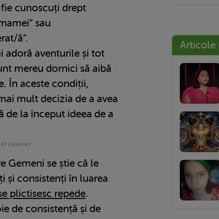
 fie cunoscuți drept
 mamei” sau
rat/ă”.
Articole
 adoră aventurile și tot
unt mereu dornici să aibă
. În aceste condiții,
mai mult decizia de a avea
ză de la început ideea de a
re Gemeni se știe că le
i și consistenți în luarea
se plictisesc repede
.
oie de consistență și de