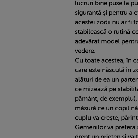
lucruri bine puse la pu
siguranță și pentru a 
acestei zodii nu ar fi f
stabilească o rutină co
adevărat model pentru
vedere.
Cu toate acestea, în c
care este născută în 
alături de ea un parte
ce mizează pe stabilit
pământ, de exemplu), a
măsură ce un copil n
cuplu va crește, părin
Gemenilor va prefera s
drept un prieten și va 