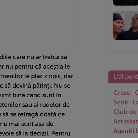
iile care nu ar trebui să
ar nu pentru că aceștia le
menilor le plac copiii, dar
Util pen
 să devină părinți. Nu se
Crese
G
simt bine când sunt în
Scoli
L
tenilor sau ai rudelor de
Club de 
 să se retragă odată ce
Activitat
e nu mai sunt așa de
Agentii
voie să ia decizii. Pentru