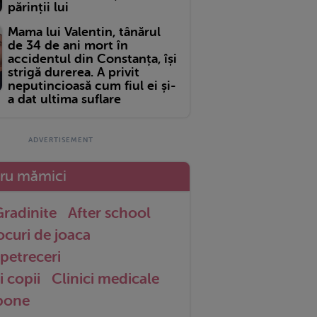
părinții lui
Mama lui Valentin, tânărul
de 34 de ani mort în
accidentul din Constanța, își
strigă durerea. A privit
neputincioasă cum fiul ei și-
a dat ultima suflare
tru mămici
radinite
After school
ocuri de joaca
petreceri
i copii
Clinici medicale
 bone