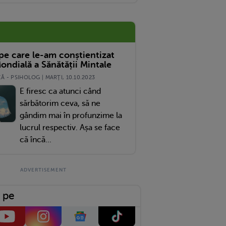
 pe care le-am conștientizat
ondială a Sănătății Mintale
 - PSIHOLOG | MARŢI, 10.10.2023
E firesc ca atunci când
sărbătorim ceva, să ne
gândim mai în profunzime la
lucrul respectiv. Așa se face
că încă...
 pe