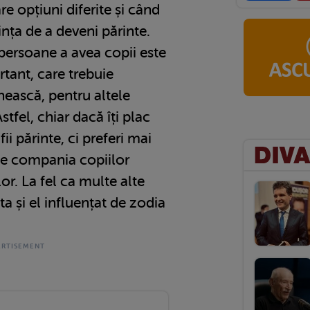
re opțiuni diferite și când
nța de a deveni părinte.
ersoane a avea copii este
tant, care trebuie
nească, pentru altele
stfel, chiar dacă îți plac
 fii părinte, ci preferi mai
de compania copiilor
lor. La fel ca multe alte
ta și el influențat de zodia