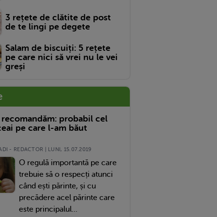
3 rețete de clătite de post
de te lingi pe degete
Salam de biscuiți: 5 rețete
pe care nici să vrei nu le vei
greși
e
 recomandăm: probabil cel
eai pe care l-am băut
DI - REDACTOR | LUNI, 15.07.2019
O regulă importantă pe care
trebuie să o respecți atunci
când ești părinte, și cu
precădere acel părinte care
este principalul...