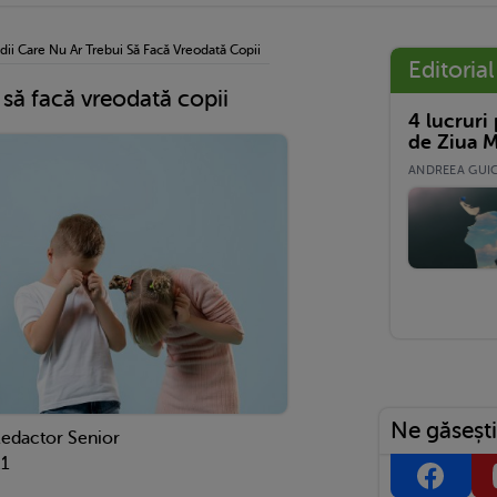
dii Care Nu Ar Trebui Să Facă Vreodată Copii
Editorial
i să facă vreodată copii
4 lucruri
de Ziua M
ANDREEA GUICĂ
Ne găsești
Redactor Senior
21