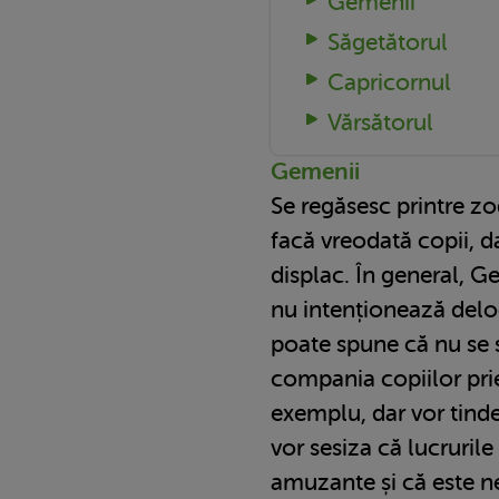
Gemenii
Săgetătorul
Capricornul
Vărsătorul
Gemenii
Se regăsesc printre zod
facă vreodată copii, d
displac. În general, Ge
nu intenționează deloc
poate spune că nu se 
compania copiilor prie
exemplu, dar vor tinde
vor sesiza că lucruril
amuzante și că este ne