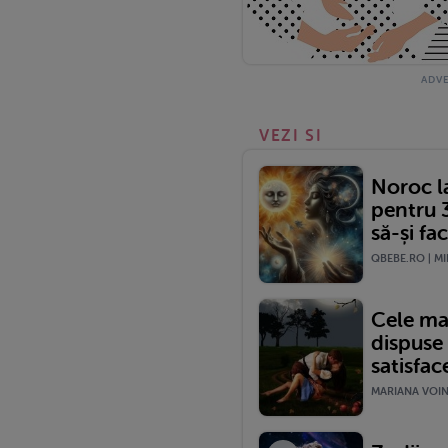
VEZI SI
Noroc la
pentru 
să-și fa
QBEBE.RO | MI
Cele mai
dispuse 
satisfac
MARIANA VOINE