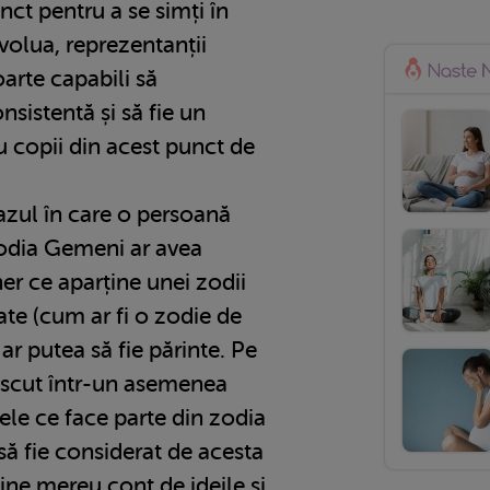
nct pentru a se simți în
evolua, reprezentanții
oarte capabili să
nsistentă și să fie un
 copii din acest punct de
azul în care o persoană
zodia Gemeni ar avea
ner ce aparține unei zodii
ate (cum ar fi o zodie de
r putea să fie părinte. Pe
ăscut într-un asemenea
tele ce face parte din zodia
ă fie considerat de acesta
ține mereu cont de ideile și