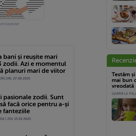
 bani și reușite mari
Recenzi
3 zodii. Azi e momentul
că planuri mari de viitor
Testăm și
ERCURI, 27.08.2025
mai bun c
vreodată
GABRIELA PALA
 pasionale zodii. Sunt
să facă orice pentru a-și
e fanteziile
A | JOI, 13.02.2025