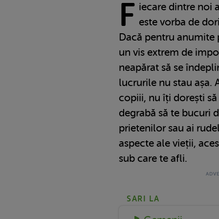
F
iecare dintre noi a
este vorba de dori
Dacă pentru anumite p
un vis extrem de impor
neapărat să se îndepli
lucrurile nu stau așa. A
copiii, nu îți dorești să
degrabă să te bucuri 
prietenilor sau ai rude
aspecte ale vieții, aces
sub care te afli.
SARI LA