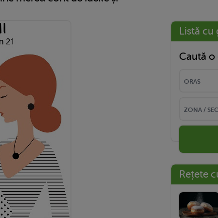
Listă cu 
Caută o 
Rețete c