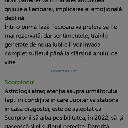
noul partener va fi mai ales atitudinea
grijulie a Fecioarei, implicarea ei emoțională
deplină.
Într-o primă fază Fecioara va prefera să fie
mai rezervată, dar sentimentele, trăirile
generate de noua iubire îi vor invada
complet sufletul până la sfârșitul anului ce
vine.
Scorpionul
Astrologii
atrag atenția asupra următorului
fapt: în condițiile în care Jupiter va staționa
în casa dragostei, este de așteptat ca
Scorpionii să aibă posibilitatea, în 2022, să-și
găsească și ei sufletul pereche. Datorită