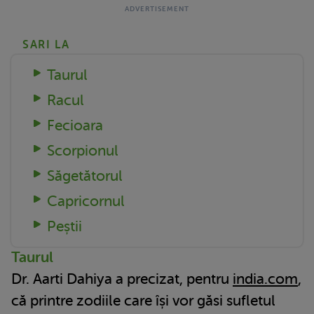
SARI LA
Taurul
Racul
Fecioara
Scorpionul
Săgetătorul
Capricornul
Peștii
Taurul
Dr. Aarti Dahiya a precizat, pentru
india.com
,
că printre zodiile care își vor găsi sufletul