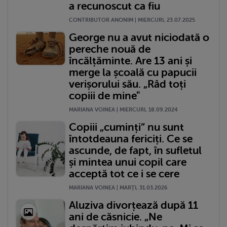
a recunoscut ca fiu
CONTRIBUTOR ANONIM | MIERCURI, 23.07.2025
George nu a avut niciodată o
pereche nouă de
încălțăminte. Are 13 ani și
merge la școală cu papucii
verișorului său. „Râd toți
copiii de mine"
MARIANA VOINEA | MIERCURI, 18.09.2024
Copiii „cuminți” nu sunt
întotdeauna fericiți. Ce se
ascunde, de fapt, în sufletul
și mintea unui copil care
acceptă tot ce i se cere
MARIANA VOINEA | MARŢI, 31.03.2026
Aluziva divorțează după 11
ani de căsnicie. „Ne