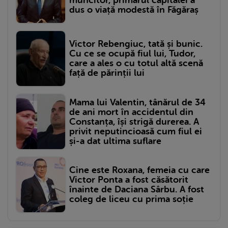
muncitor, primarul capitalei a
dus o viață modestă în Făgăraș
Victor Rebengiuc, tată și bunic.
Cu ce se ocupă fiul lui, Tudor,
care a ales o cu totul altă scenă
față de părinții lui
Mama lui Valentin, tânărul de 34
de ani mort în accidentul din
Constanța, își strigă durerea. A
privit neputincioasă cum fiul ei
și-a dat ultima suflare
Cine este Roxana, femeia cu care
Victor Ponta a fost căsătorit
înainte de Daciana Sârbu. A fost
coleg de liceu cu prima soție