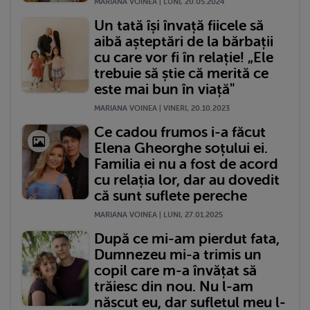
MARIANA VOINEA | LUNI, 20.05.2024
Un tată își învață fiicele să
aibă așteptări de la bărbații
cu care vor fi în relație! „Ele
trebuie să știe că merită ce
este mai bun în viață"
MARIANA VOINEA | VINERI, 20.10.2023
Ce cadou frumos i-a făcut
Elena Gheorghe soțului ei.
Familia ei nu a fost de acord
cu relația lor, dar au dovedit
că sunt suflete pereche
MARIANA VOINEA | LUNI, 27.01.2025
După ce mi-am pierdut fata,
Dumnezeu mi-a trimis un
copil care m-a învățat să
trăiesc din nou. Nu l-am
născut eu, dar sufletul meu l-