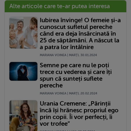
Alte articole care te-ar putea interesa
Iubirea învinge! O femeie și-a
cunoscut sufletul pereche
când era deja însărcinată în
25 de săptămâni. A născut la
a patra lor întâlnire
MARIANA VOINEA | MARŢI, 30.01.2024
Semne pe care nu le poți
trece cu vederea și care îți
spun că sunteți suflete
pereche
MARIANA VOINEA | MARŢI, 20.02.2024
Urania Cremene: „Părinții
încă își hrănesc propriul ego
prin copii. Îi vor perfecți, îi
vor trofee”