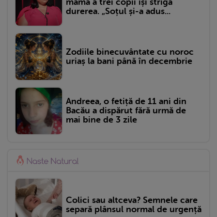
mama a trei copii își strigă
durerea. „Soțul și-a adus...
Zodiile binecuvântate cu noroc
uriaș la bani până în decembrie
Andreea, o fetiță de 11 ani din
Bacău a dispărut fără urmă de
mai bine de 3 zile
Colici sau altceva? Semnele care
separă plânsul normal de urgență