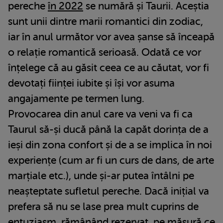
pereche
în 2022
se numără și Taurii. Aceștia
sunt unii dintre marii romantici din zodiac,
iar în anul următor vor avea șanse să înceapă
o relație romantică serioasă. Odată ce vor
înțelege că au găsit ceea ce au căutat, vor fi
devotați ființei iubite și își vor asuma
angajamente pe termen lung.
Provocarea din anul care va veni va fi ca
Taurul să-și ducă până la capăt dorința de a
ieși din zona confort și de a se implica în noi
experiențe (cum ar fi un curs de dans, de arte
marțiale etc.), unde și-ar putea întâlni pe
neașteptate sufletul pereche. Dacă inițial va
prefera să nu se lase prea mult cuprins de
entuziasm, rămânând rezervat, pe măsură ce