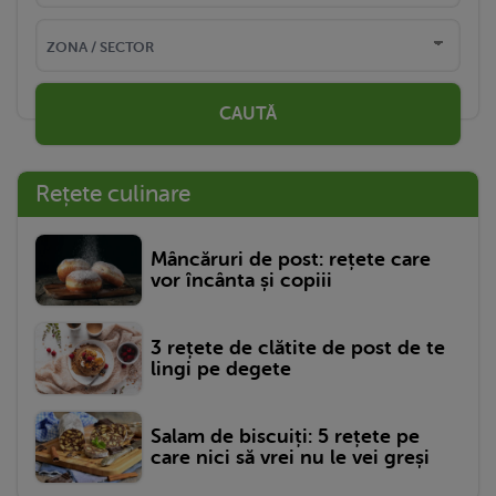
CAUTĂ
Rețete culinare
Mâncăruri de post: rețete care
vor încânta și copiii
3 rețete de clătite de post de te
lingi pe degete
Salam de biscuiți: 5 rețete pe
care nici să vrei nu le vei greși