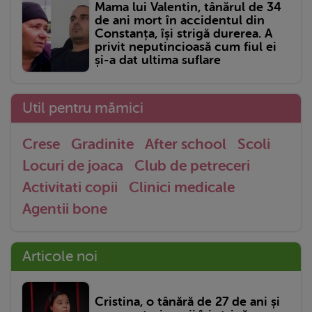
Mama lui Valentin, tânărul de 34
de ani mort în accidentul din
Constanța, își strigă durerea. A
privit neputincioasă cum fiul ei
și-a dat ultima suflare
Util pentru mămici
Crese
Gradinite
After school
Scoli
Locuri de joaca
Club de petreceri
Activitati copii
Clinici medicale
Agentii bone
Articole noi
Cristina, o tânără de 27 de ani și