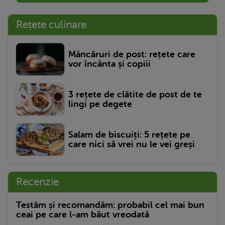
Rețete culinare
Mâncăruri de post: rețete care
vor încânta și copiii
3 rețete de clătite de post de te
lingi pe degete
Salam de biscuiți: 5 rețete pe
care nici să vrei nu le vei greși
Recenzie
Testăm și recomandăm: probabil cel mai bun
ceai pe care l-am băut vreodată