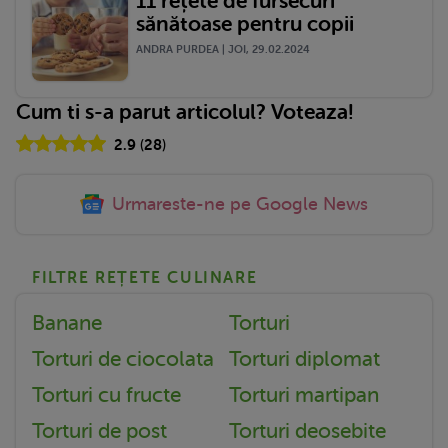
11 rețete de fursecuri
sănătoase pentru copii
ANDRA PURDEA | JOI, 29.02.2024
Cum ti s-a parut articolul? Voteaza!
2.9
(
28
)
Urmareste-ne pe Google News
FILTRE REȚETE CULINARE
Banane
Torturi
Torturi de ciocolata
Torturi diplomat
Torturi cu fructe
Torturi martipan
Torturi de post
Torturi deosebite