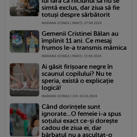
lui fără ca niciunul să nu se
simtă exclus, dar ziua să fie
totuși despre sărbătorit
MARIANA VOINEA | MARŢI, 27.08.2024
Gemenii Cristinei Bălan au
împlinit 11 ani. Ce mesaj
frumos le-a transmis mămica
MARIANA VOINEA | MARŢI, 13.08.2024
Ai găsit firișoare negre în
scaunul copilului? Nu te
speria, există o explicație
logică!
MARIANA VOINEA | JOI, 04.01.2024
Când dorințele sunt
ignorate...O femeie i-a spus
soțului exact ce-și dorește
cadou de ziua ei, dar
bărbatul nu a ascultat-o