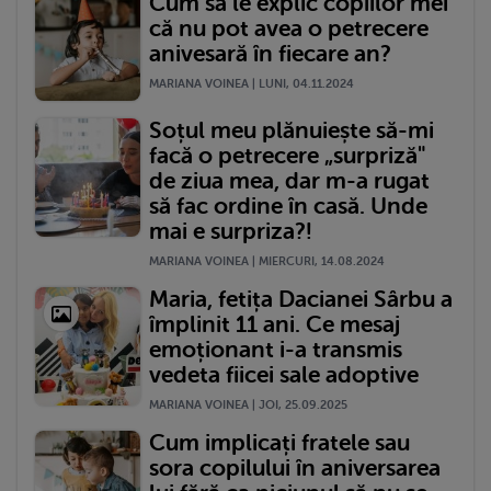
Cum să le explic copiilor mei
că nu pot avea o petrecere
anivesară în fiecare an?
MARIANA VOINEA | LUNI, 04.11.2024
Soțul meu plănuiește să-mi
facă o petrecere „surpriză"
de ziua mea, dar m-a rugat
să fac ordine în casă. Unde
mai e surpriza?!
MARIANA VOINEA | MIERCURI, 14.08.2024
Maria, fetița Dacianei Sârbu a
împlinit 11 ani. Ce mesaj
emoționant i-a transmis
vedeta fiicei sale adoptive
MARIANA VOINEA | JOI, 25.09.2025
Cum implicați fratele sau
sora copilului în aniversarea