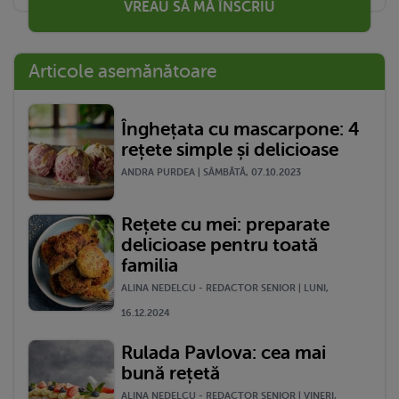
VREAU SĂ MĂ ÎNSCRIU
Articole asemănătoare
Înghețata cu mascarpone: 4
rețete simple și delicioase
ANDRA PURDEA | SÂMBĂTĂ, 07.10.2023
Rețete cu mei: preparate
delicioase pentru toată
familia
ALINA NEDELCU - REDACTOR SENIOR | LUNI,
16.12.2024
Rulada Pavlova: cea mai
bună rețetă
ALINA NEDELCU - REDACTOR SENIOR | VINERI,