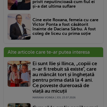
privit neputincioasă cum fiul ei
și-a dat ultima suflare
Cine este Roxana, femeia cu care
Victor Ponta a fost căsătorit
înainte de Daciana Sârbu. A fost
coleg de liceu cu prima soție
Alte articole care te-ar putea interesa
Ei sunt Ilie și Ilinca, „copiii ce
n-ar fi trebuit să existe", care
au mâncât tort și înghețată
pentru prima dată la 4 ani.
Ce poveste dureroasă de
viață au micuții
MARIANA VOINEA | JOI, 23.07.2026