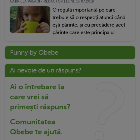
GABRIELA PALADI - REDACTOR | LUNI, 15.07.2019
O regulă importantă pe care
trebuie să o respecți atunci când
ești părinte, și cu precădere acel
părinte care este principalul...
Funny by Qbebe
Ai nevoie de un răspuns?
Ai o întrebare la
care vrei să
primești răspuns?
Comunitatea
Qbebe te ajută.