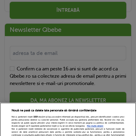
ÎNTREABĂ
Newsletter Qbebe
Confirm ca am peste 16 ani si sunt de acord ca
Qbebe.ro sa colecteze adresa de email pentru a primi
newslettere si e-mail-uri promotionale.
DA, MA ABONEZ LA NEWSLETTER
Nouă ne pasă ca datele tale personale să rămână confidențiale
Noi și partenerii noștri
1019
stocăm și/sau accesăm informații pe dispozitivul dvs., precum identificatorii cookie unici
pentru prelucrarea datelor cu caracter personal. Puteți accepta sau gestiona preferințele dvs. făcând clic mai jos,
respectiv vă puteți opune utilizării unui interes legitim în orice moment pe pagina cu politica de confidențialitate.
Aceste alegeri vor fi raportate partenerilor noștri și nu vă vor afecta navigarea.
Mai multe detalii
Noi si partenerii nostri (retelele de socializare si agentiile de publicitate partenere, precum si furnizorii nostri de
servicii de date analitice) prelucram date pentru a permite website-ului sa functioneze, pentru a personaliza
continutul si anunturile publicitare afisate in functie de interesele si/sau profilul dvs., pentru a va oferi functionalitati