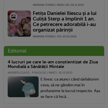
MARIANA VOINEA | MIERCURI, 08.11.2023
Fetița Danielei Iliescu și a lui
Culiță Sterp a împlinit 1 an.
Ce petrecere adorabilă i-au
organizat părinții
MARIANA VOINEA | JOI, 05.03.2026
Editorial
4 lucruri pe care le-am conștientizat de Ziua
Mondială a Sănătății Mintale
ANDREEA GUICĂ - PSIHOLOG | MARŢI, 10.10.2023
E firesc ca atunci când sărbătorim
ceva, să ne gândim mai în
profunzime la lucrul respectiv. Așa
se face că încă...