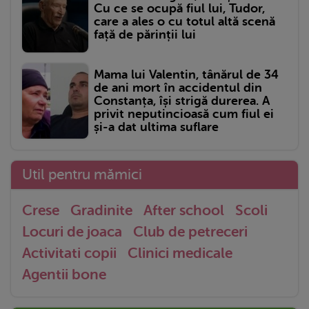
Cu ce se ocupă fiul lui, Tudor,
care a ales o cu totul altă scenă
față de părinții lui
Mama lui Valentin, tânărul de 34
de ani mort în accidentul din
Constanța, își strigă durerea. A
privit neputincioasă cum fiul ei
și-a dat ultima suflare
Util pentru mămici
Crese
Gradinite
After school
Scoli
Locuri de joaca
Club de petreceri
Activitati copii
Clinici medicale
Agentii bone