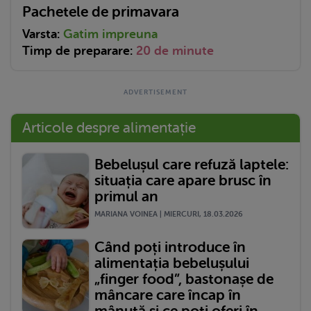
Pachetele de primavara
Varsta:
Gatim impreuna
Timp de preparare:
20 de minute
Articole despre alimentație
Bebelușul care refuză laptele:
situația care apare brusc în
primul an
MARIANA VOINEA | MIERCURI, 18.03.2026
Când poți introduce în
alimentația bebelușului
„finger food”, bastonașe de
mâncare care încap în
mânuță și ce poți oferi în