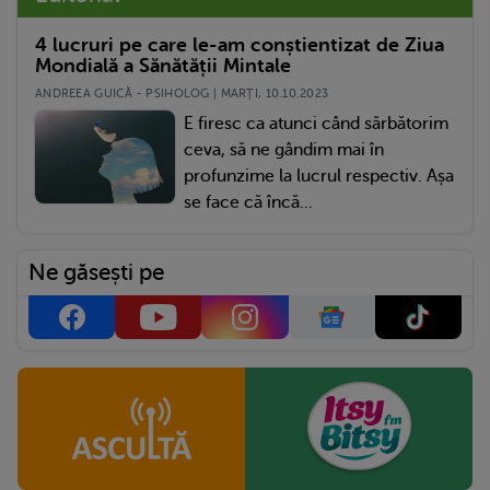
4 lucruri pe care le-am conștientizat de Ziua
Mondială a Sănătății Mintale
ANDREEA GUICĂ - PSIHOLOG | MARŢI, 10.10.2023
E firesc ca atunci când sărbătorim
ceva, să ne gândim mai în
profunzime la lucrul respectiv. Așa
se face că încă...
Ne găsești pe