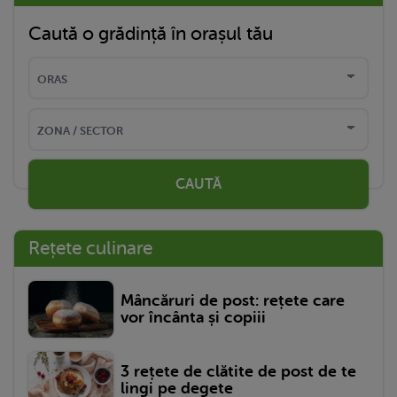
Caută o grădință în orașul tău
CAUTĂ
Rețete culinare
Mâncăruri de post: rețete care
vor încânta și copiii
3 rețete de clătite de post de te
lingi pe degete