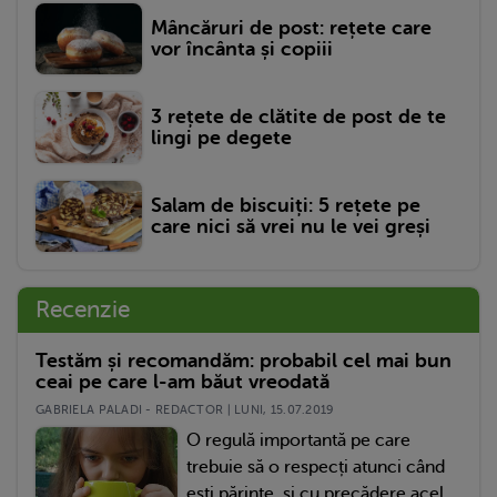
Mâncăruri de post: rețete care
vor încânta și copiii
3 rețete de clătite de post de te
lingi pe degete
Salam de biscuiți: 5 rețete pe
care nici să vrei nu le vei greși
Recenzie
Testăm și recomandăm: probabil cel mai bun
ceai pe care l-am băut vreodată
GABRIELA PALADI - REDACTOR | LUNI, 15.07.2019
O regulă importantă pe care
trebuie să o respecți atunci când
ești părinte, și cu precădere acel