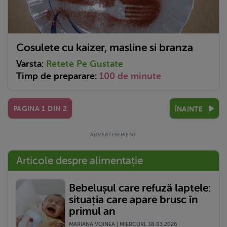
Cosulete cu kaizer, masline si branza
Varsta:
Retete Pe Gustate
Timp de preparare:
100 de minute
PAGINA
1
DIN
2
ÎNAINTE
Articole despre alimentație
Bebelușul care refuză laptele:
situația care apare brusc în
primul an
MARIANA VOINEA | MIERCURI, 18.03.2026