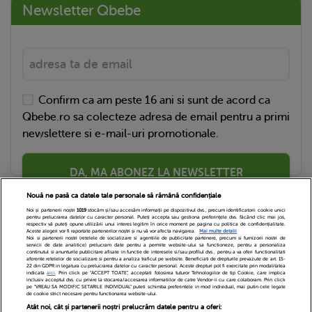
Newsletter Qbebe
Confirm ca am peste 16 ani si sunt de acord ca
Qbebe.ro sa colecteze adresa de email pentru a primi
newslettere si e-mail-uri promotionale.
DA, MA ABONEZ LA NEWSLETTER
Nouă ne pasă ca datele tale personale să rămână confidențiale
Noi și partenerii noștri
1019
stocăm și/sau accesăm informații pe dispozitivul dvs., precum identificatorii cookie unici
pentru prelucrarea datelor cu caracter personal. Puteți accepta sau gestiona preferințele dvs. făcând clic mai jos,
respectiv vă puteți opune utilizării unui interes legitim în orice moment pe pagina cu politica de confidențialitate.
Aceste alegeri vor fi raportate partenerilor noștri și nu vă vor afecta navigarea.
Mai multe detalii
Noi si partenerii nostri (retelele de socializare si agentiile de publicitate partenere, precum si furnizorii nostri de
servicii de date analitice) prelucram date pentru a permite website-ului sa functioneze, pentru a personaliza
continutul si anunturile publicitare afisate in functie de interesele si/sau profilul dvs., pentru a va oferi functionalitati
aferente retelelor de socializare si pentru a analiza traficul pe website. Beneficiati de drepturile prevazute de art. 15-
22 din GDPR in legatura cu prelucrarea datelor cu caracter personal. Aceste drepturi pot fi exercitate prin modalitatea
indicata
aici
. Prin click pe “ACCEPT TOATE”, acceptati folosirea tuturor Tehnologiilor de tip Cookie, care implica
inclusiv acceptul dvs. cu privire la stocarea/accesarea informatiilor de catre Vendor-ii cu care colaboram. Prin click
Echipa Editoriala
Newsletter
Contact
pe “VREAU SA MODIFIC SETARILE INDIVIDUAL” puteti schimba preferintele in mod individual, mai putin cele legate
de cookie strict necesare pentru functionarea website-ului.
Atât noi, cât și partenerii noștri prelucrăm datele pentru a oferi:
Cariere
Cookies
Politica de confidentialitate