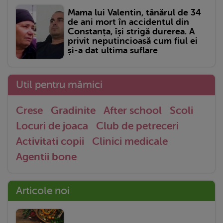
Mama lui Valentin, tânărul de 34
de ani mort în accidentul din
Constanța, își strigă durerea. A
privit neputincioasă cum fiul ei
și-a dat ultima suflare
Util pentru mămici
Crese
Gradinite
After school
Scoli
Locuri de joaca
Club de petreceri
Activitati copii
Clinici medicale
Agentii bone
Articole noi