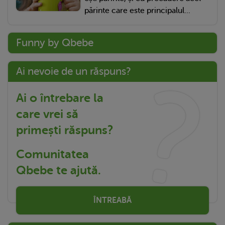
părinte care este principalul...
Funny by Qbebe
Ai nevoie de un răspuns?
Ai o întrebare la
care vrei să
primești răspuns?
Comunitatea
Qbebe te ajută.
ÎNTREABĂ