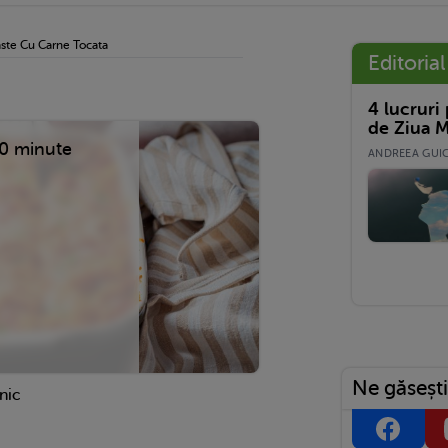
ste Cu Carne Tocata
Editorial
4 lucruri
de Ziua M
0 minute
ANDREEA GUICĂ
Ne găsești
nic