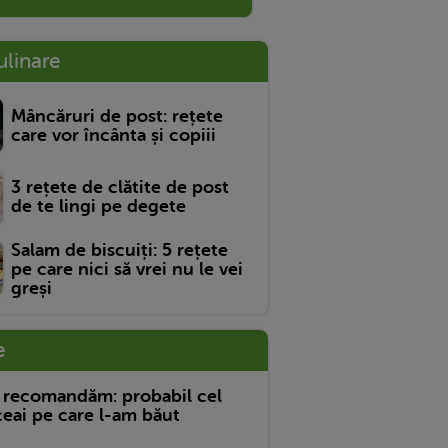
ulinare
Mâncăruri de post: rețete
care vor încânta și copiii
3 rețete de clătite de post
de te lingi pe degete
Salam de biscuiți: 5 rețete
pe care nici să vrei nu le vei
greși
e
 recomandăm: probabil cel
eai pe care l-am băut