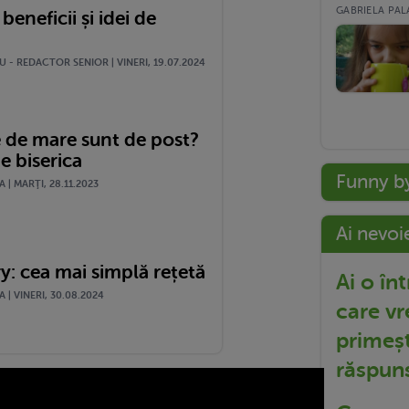
GABRIELA PALA
beneficii și idei de
 - REDACTOR SENIOR | VINERI, 19.07.2024
e de mare sunt de post?
e biserica
Funny b
| MARŢI, 28.11.2023
Ai nevoi
y: cea mai simplă rețetă
Ai o în
| VINERI, 30.08.2024
care vr
primeșt
răspun