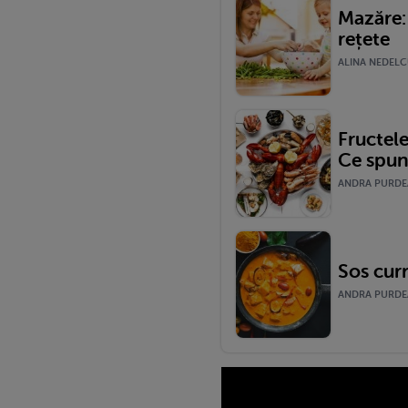
Mazăre: 
rețete
ALINA NEDELCU
Fructel
Ce spun
ANDRA PURDEA 
Sos curr
ANDRA PURDEA 