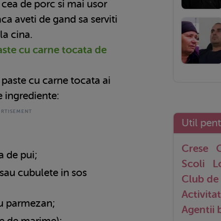
 cea de porc si mai usor
ca aveti de gand sa serviti
la cina.
aste cu carne tocata de
 paste cu carne tocata ai
 ingrediente:
Util pen
Crese
G
 de pui;
Scoli
L
 sau cubulete in sos
Club de 
Activitat
au parmezan;
Agentii
ie de marime);