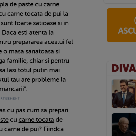
mpla de paste cu carne
cu carne tocata de pui la
sunt foarte satioase si in
 Daca esti atenta la
ntru prepararea acestui fel
e o masa sanatoasa si
a familie, chiar si pentru
 sa lasi totul putin mai
utul tau are probleme la
 mancarii".
pas cu pas cum sa prepari
ste
cu
carne tocata
de
cu carne de pui? Fiindca