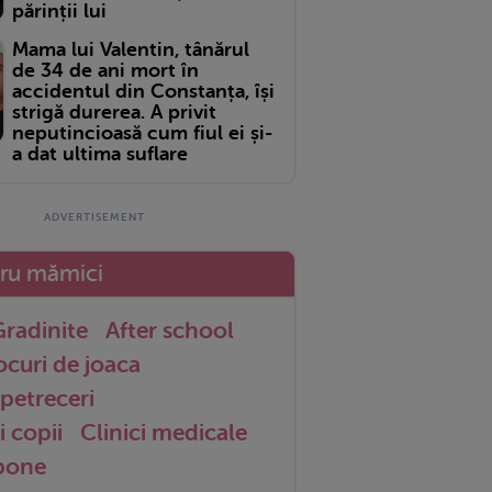
părinții lui
Mama lui Valentin, tânărul
de 34 de ani mort în
accidentul din Constanța, își
strigă durerea. A privit
neputincioasă cum fiul ei și-
a dat ultima suflare
tru mămici
radinite
After school
ocuri de joaca
petreceri
i copii
Clinici medicale
 bone