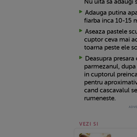
Nu uita sa adaugi 
Adauga putina apa 
fiarba inca 10-15 
Aseaza pastele scu
cuptor ceva mai ad
toarna peste ele s
Deasupra presara 
parmezanul, dupa 
in cuptorul preinc
pentru aproximati
cand cascavalul se
rumeneste.
VEZI SI