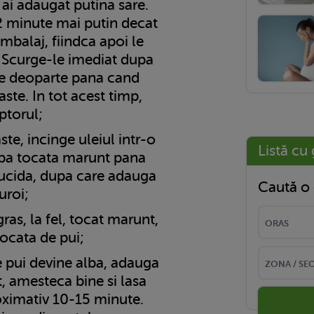
 ai adaugat putina sare.
 2 minute mai putin decat
mbalaj, fiindca apoi le
. Scurge-le imediat dupa
-le deoparte pana cand
aste. In tot acest timp,
ptorul;
te, incinge uleiul intr-o
Listă cu 
apa tocata marunt pana
lucida, dupa care adauga
Caută o 
uroi;
ras, la fel, tocat marunt,
ocata de pui;
 pui devine alba, adauga
t, amesteca bine si lasa
roximativ 10-15 minute.