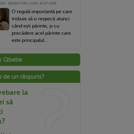
DI - REDACTOR | LUNI, 15.07.2019
O regulă importantă pe care
trebuie să o respecți atunci
când ești părinte, și cu
precădere acel părinte care
este principalul...
y Qbebe
e de un răspuns?
trebare la
ei să
i
s?