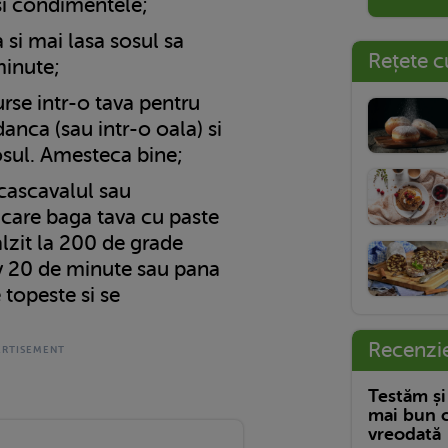
si condimentele;
si mai lasa sosul sa
Rețete c
minute;
rse intr-o tava pentru
anca (sau intr-o oala) si
osul. Amesteca bine;
cascavalul sau
care baga tava cu paste
alzit la 200 de grade
v 20 de minute sau pana
 topeste si se
Recenzi
Testăm și
mai bun c
vreodată