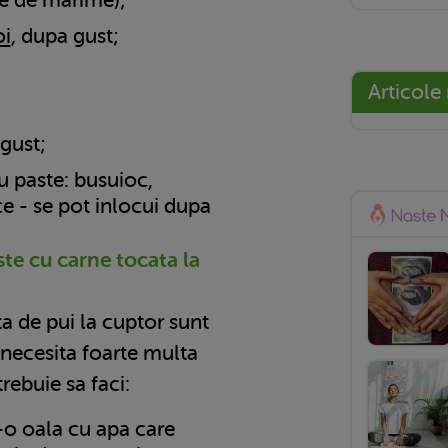
oi
, dupa gust;
Articole
 gust;
 paste: busuioc,
e - se pot inlocui dupa
te cu carne tocata la
a de pui la cuptor sunt
 necesita foarte multa
trebuie sa faci:
r-o oala cu apa care