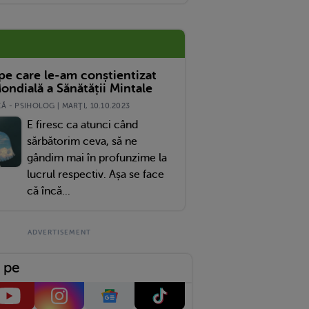
 pe care le-am conștientizat
ondială a Sănătății Mintale
 - PSIHOLOG | MARŢI, 10.10.2023
E firesc ca atunci când
sărbătorim ceva, să ne
gândim mai în profunzime la
lucrul respectiv. Așa se face
că încă...
 pe