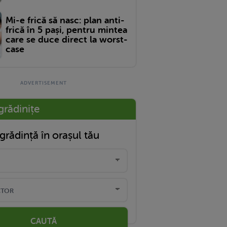
Mi-e frică să nasc: plan anti-
frică în 5 pași, pentru mintea
care se duce direct la worst-
case
grădinițe
grădință în orașul tău
CAUTĂ