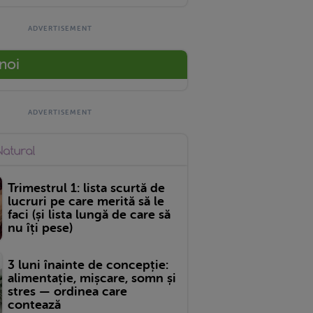
 noi
Trimestrul 1: lista scurtă de
lucruri pe care merită să le
faci (și lista lungă de care să
nu îți pese)
3 luni înainte de concepție:
alimentație, mișcare, somn și
stres — ordinea care
contează