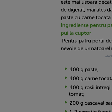
este mai usoara decat
de digerat, mai ales da
paste cu carne tocata 
Ingrediente pentru p
pui la cuptor
Pentru patru portii de
nevoie de urmatoarele
400 g paste;
400 g carne tocata
400 g rosii intregi
tomat;
200 g cascaval s
1-2 cepe (in funct