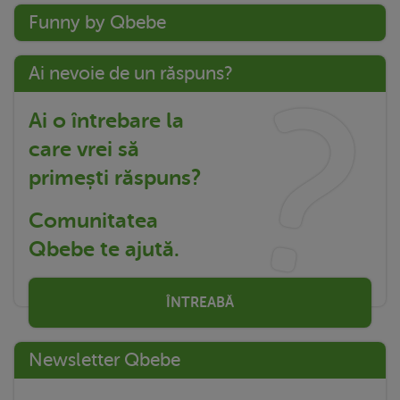
Funny by Qbebe
Ai nevoie de un răspuns?
Ai o întrebare la
care vrei să
primești răspuns?
Comunitatea
Qbebe te ajută.
ÎNTREABĂ
Newsletter Qbebe