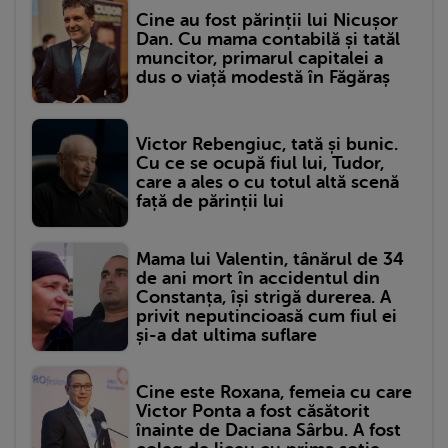
Cine au fost părinții lui Nicușor
Dan. Cu mama contabilă și tatăl
muncitor, primarul capitalei a
dus o viață modestă în Făgăraș
Victor Rebengiuc, tată și bunic.
Cu ce se ocupă fiul lui, Tudor,
care a ales o cu totul altă scenă
față de părinții lui
Mama lui Valentin, tânărul de 34
de ani mort în accidentul din
Constanța, își strigă durerea. A
privit neputincioasă cum fiul ei
și-a dat ultima suflare
Cine este Roxana, femeia cu care
Victor Ponta a fost căsătorit
înainte de Daciana Sârbu. A fost