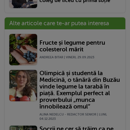
coleg de liceu cu prima soție
Alte articole care te-ar putea interesa
Fructe și legume pentru
colesterol mărit
ANDREEA BITAR | VINERI, 29.09.2023
Olimpică și studentă la
Medicină, o tânără din Buzău
vinde legume la tarabă în
piață. Exemplul perfect al
proverbului „munca
înnobilează omul”
ALINA NEDELCU - REDACTOR SENIOR | LUNI,
04.12.2023
Socrii ne cer să trăim ca pe