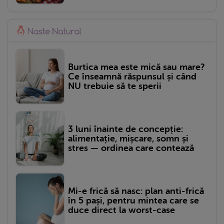
Burtica mea este mică sau mare?
Ce înseamnă răspunsul și când
NU trebuie să te sperii
3 luni înainte de concepție:
alimentație, mișcare, somn și
stres — ordinea care contează
Mi-e frică să nasc: plan anti-frică
în 5 pași, pentru mintea care se
duce direct la worst-case