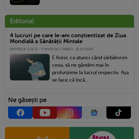
Editorial
4 lucruri pe care le-am conștientizat de Ziua
Mondială a Sănătății Mintale
ANDREEA GUICĂ - PSIHOLOG | MARŢI, 10.10.2023
E firesc ca atunci când sărbătorim
ceva, să ne gândim mai în
profunzime la lucrul respectiv. Așa
se face că încă...
Ne găsești pe