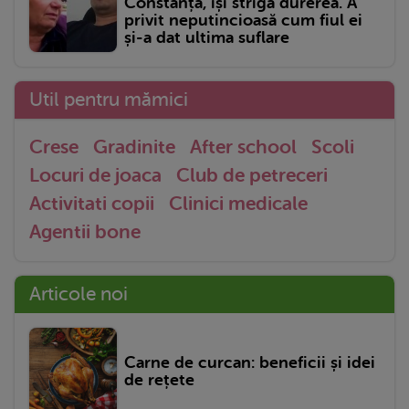
Constanța, își strigă durerea. A
privit neputincioasă cum fiul ei
și-a dat ultima suflare
Util pentru mămici
Crese
Gradinite
After school
Scoli
Locuri de joaca
Club de petreceri
Activitati copii
Clinici medicale
Agentii bone
Articole noi
Carne de curcan: beneficii și idei
de rețete