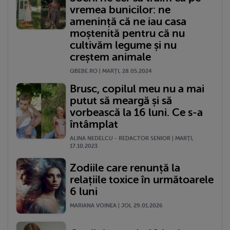
vremea bunicilor: ne
amenință că ne iau casa
moștenită pentru că nu
cultivăm legume și nu
creștem animale
QBEBE.RO | MARŢI, 28.05.2024
Brusc, copilul meu nu a mai
putut să meargă și să
vorbească la 16 luni. Ce s-a
întâmplat
ALINA NEDELCU - REDACTOR SENIOR | MARŢI,
17.10.2023
Zodiile care renunță la
relațiile toxice în următoarele
6 luni
MARIANA VOINEA | JOI, 29.01.2026