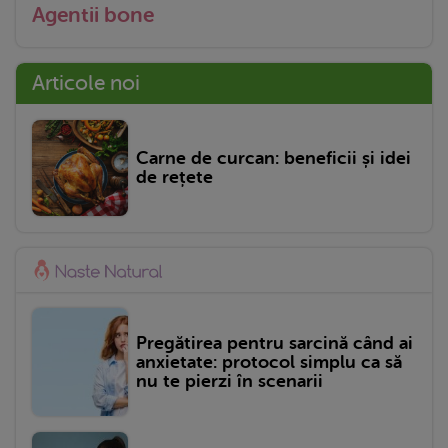
Agentii bone
Articole noi
Carne de curcan: beneficii și idei
de rețete
Pregătirea pentru sarcină când ai
anxietate: protocol simplu ca să
nu te pierzi în scenarii