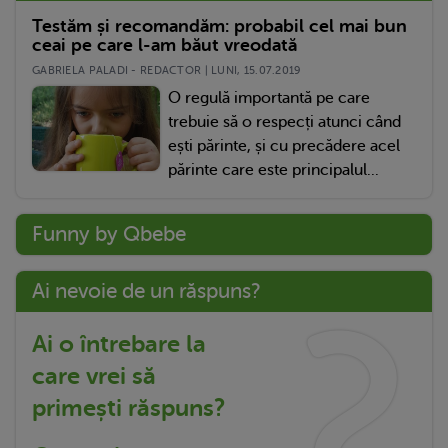
Testăm și recomandăm: probabil cel mai bun
ceai pe care l-am băut vreodată
GABRIELA PALADI - REDACTOR | LUNI, 15.07.2019
O regulă importantă pe care
trebuie să o respecți atunci când
ești părinte, și cu precădere acel
părinte care este principalul...
Funny by Qbebe
Ai nevoie de un răspuns?
Ai o întrebare la
care vrei să
primești răspuns?