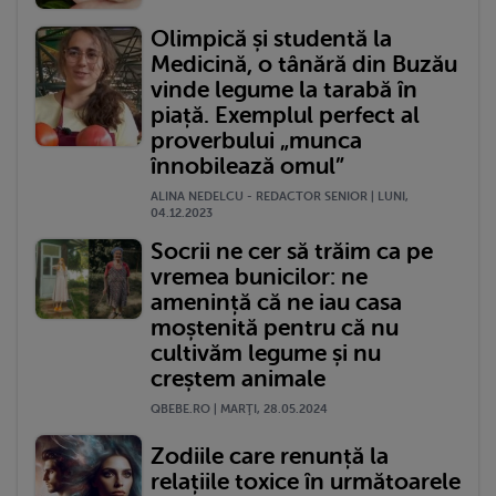
Olimpică și studentă la
Medicină, o tânără din Buzău
vinde legume la tarabă în
piață. Exemplul perfect al
proverbului „munca
înnobilează omul”
ALINA NEDELCU - REDACTOR SENIOR | LUNI,
04.12.2023
Socrii ne cer să trăim ca pe
vremea bunicilor: ne
amenință că ne iau casa
moștenită pentru că nu
cultivăm legume și nu
creștem animale
QBEBE.RO | MARŢI, 28.05.2024
Zodiile care renunță la
relațiile toxice în următoarele