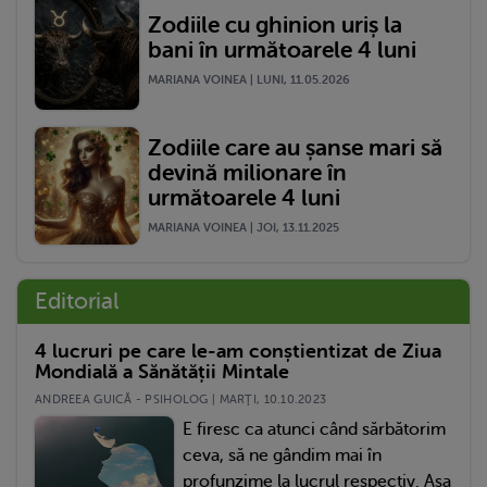
Zodiile cu ghinion uriș la
bani în următoarele 4 luni
MARIANA VOINEA | LUNI, 11.05.2026
Zodiile care au șanse mari să
devină milionare în
următoarele 4 luni
MARIANA VOINEA | JOI, 13.11.2025
Editorial
4 lucruri pe care le-am conștientizat de Ziua
Mondială a Sănătății Mintale
ANDREEA GUICĂ - PSIHOLOG | MARŢI, 10.10.2023
E firesc ca atunci când sărbătorim
ceva, să ne gândim mai în
profunzime la lucrul respectiv. Așa