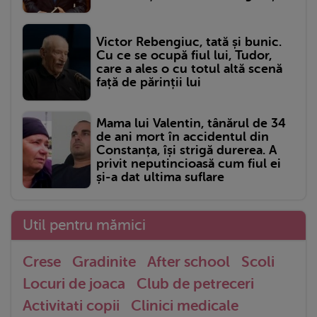
Victor Rebengiuc, tată și bunic.
Cu ce se ocupă fiul lui, Tudor,
care a ales o cu totul altă scenă
față de părinții lui
Mama lui Valentin, tânărul de 34
de ani mort în accidentul din
Constanța, își strigă durerea. A
privit neputincioasă cum fiul ei
și-a dat ultima suflare
Util pentru mămici
Crese
Gradinite
After school
Scoli
Locuri de joaca
Club de petreceri
Activitati copii
Clinici medicale