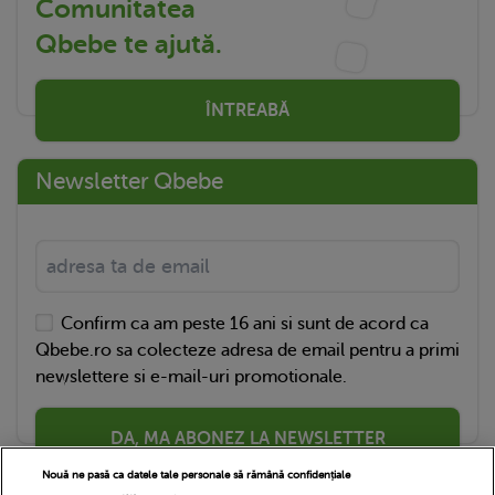
Comunitatea
Qbebe te ajută.
ÎNTREABĂ
Newsletter Qbebe
Confirm ca am peste 16 ani si sunt de acord ca
Qbebe.ro sa colecteze adresa de email pentru a primi
newslettere si e-mail-uri promotionale.
DA, MA ABONEZ LA NEWSLETTER
Nouă ne pasă ca datele tale personale să rămână confidențiale