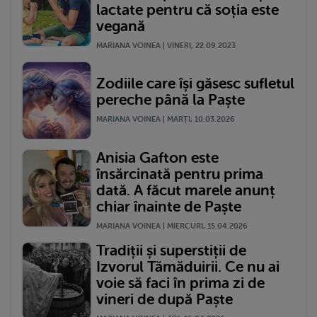
lactate pentru că soția este
vegană
MARIANA VOINEA | VINERI, 22.09.2023
Zodiile care își găsesc sufletul
pereche până la Paște
MARIANA VOINEA | MARŢI, 10.03.2026
Anisia Gafton este
însărcinată pentru prima
dată. A făcut marele anunț
chiar înainte de Paște
MARIANA VOINEA | MIERCURI, 15.04.2026
Tradiții și superstiții de
Izvorul Tămăduirii. Ce nu ai
voie să faci în prima zi de
vineri de după Paște