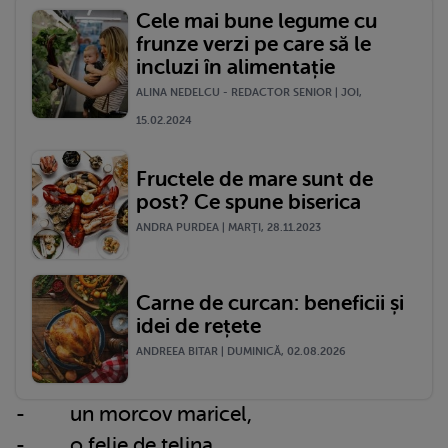
Cele mai bune legume cu
frunze verzi pe care să le
incluzi în alimentație
ALINA NEDELCU - REDACTOR SENIOR | JOI,
15.02.2024
Fructele de mare sunt de
post? Ce spune biserica
ANDRA PURDEA | MARŢI, 28.11.2023
Carne de curcan: beneficii și
idei de rețete
ANDREEA BITAR | DUMINICĂ, 02.08.2026
- un morcov maricel,
- o felie de telina,