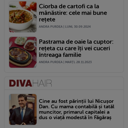
Ciorba de cartofi ca la
mânăstire: cele mai bune
rețete
ANDRA PURDEA | LUNI, 30.09.2024
Pastrama de oaie la cuptor:
rețeta cu care îți vei cuceri
întreaga familie
ANDRA PURDEA | MARŢI, 28.11.2023
Cine au fost părinții lui Nicușor
Dan. Cu mama contabilă și tatăl
muncitor, primarul capitalei a
dus o viață modestă în Făgăraș