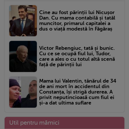
Cine au fost părinții lui Nicușor
Dan. Cu mama contabilă și tatăl
muncitor, primarul capitalei a
dus o viață modestă în Făgăraș
Victor Rebengiuc, tată și bunic.
Cu ce se ocupă fiul lui, Tudor,
care a ales o cu totul altă scenă
față de părinții lui
Mama lui Valentin, tânărul de 34
de ani mort în accidentul din
Constanța, își strigă durerea. A
privit neputincioasă cum fiul ei
și-a dat ultima suflare
Util pentru mămici