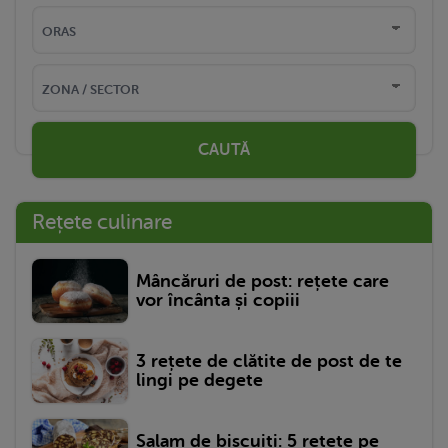
CAUTĂ
Rețete culinare
Mâncăruri de post: rețete care
vor încânta și copiii
3 rețete de clătite de post de te
lingi pe degete
Salam de biscuiți: 5 rețete pe