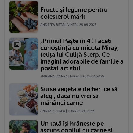
Fructe și legume pentru
colesterol mărit
ANDREEA BITAR | VINERI, 29.09.2023
„Primul Paște în 4". Faceți
cunoștință cu micuța Miray,
fetița lui Culiță Sterp. Ce
imagini adorabile de familie a
postat artistul
MARIANA VOINEA | MIERCURI, 23.04.2025
Surse vegetale de fier: ce să
alegi, dacă nu vrei să
mănânci carne
ANDRA PURDEA | LUNI, 29.06.2026
Un tată își hrănește pe
ascuns copilul cu carne și