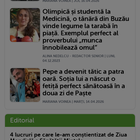
MARIANA VOINEA | JOI, 16.04.2026
Olimpică și studentă la
Medicină, o tânără din Buzău
vinde legume la tarabă în
piață. Exemplul perfect al
proverbului „munca
înnobilează omul”
ALINA NEDELCU - REDACTOR SENIOR | LUNI,
04.12.2023
Pepe a devenit tătic a patra
oară. Soția lui a născut o
fetiță perfect sănătoasă în a
doua zi de Paște
MARIANA VOINEA | MARŢI, 14.04.2026
Editorial
4 lucruri pe care le-am conștientizat de Ziua