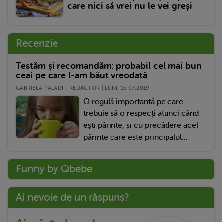
care nici să vrei nu le vei greși
Recenzie
Testăm și recomandăm: probabil cel mai bun
ceai pe care l-am băut vreodată
GABRIELA PALADI - REDACTOR | LUNI, 15.07.2019
O regulă importantă pe care
trebuie să o respecți atunci când
ești părinte, și cu precădere acel
părinte care este principalul...
Funny by Qbebe
Ai nevoie de un răspuns?