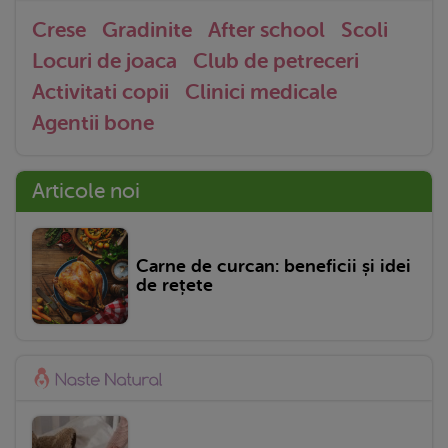
Crese
Gradinite
After school
Scoli
Locuri de joaca
Club de petreceri
Activitati copii
Clinici medicale
Agentii bone
Articole noi
Carne de curcan: beneficii și idei
de rețete