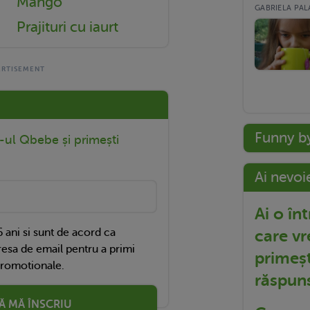
Mango
GABRIELA PALA
Prajituri cu iaurt
Funny b
r-ul Qbebe și primești
Ai nevoi
Ai o în
care vr
 ani si sunt de acord ca
esa de email pentru a primi
primeșt
promotionale.
răspun
Ă MĂ ÎNSCRIU