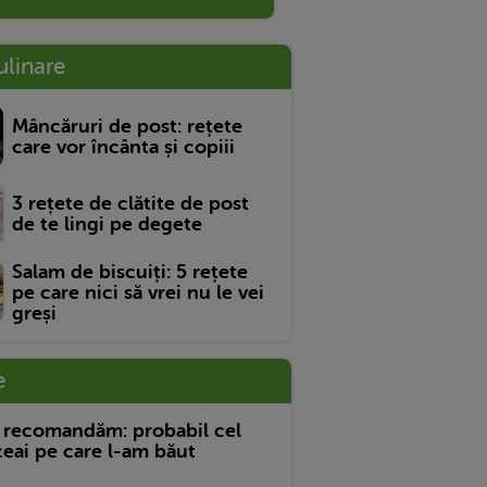
ulinare
Mâncăruri de post: rețete
care vor încânta și copiii
3 rețete de clătite de post
de te lingi pe degete
Salam de biscuiți: 5 rețete
pe care nici să vrei nu le vei
greși
e
 recomandăm: probabil cel
eai pe care l-am băut