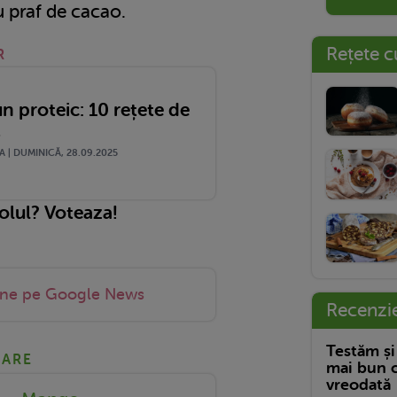
 praf de cacao.
Rețete c
R
n proteic: 10 rețete de
t
 | DUMINICĂ, 28.09.2025
colul? Voteaza!
-ne pe Google News
Recenzi
Testăm și
NARE
mai bun c
vreodată