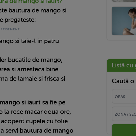
ra de mango si iaurt?
este bautura de mango si
se pregateste:
ngo si taie-l in patru
der bucatile de mango,
Listă cu 
ierea si amesteca bine.
ma de lamaie si frisca si
Caută o 
mango si iaurt
sa fie pe
-o la rece macar doua ore,
i acoperit cupele cu folie
 a servi
bautura de mango