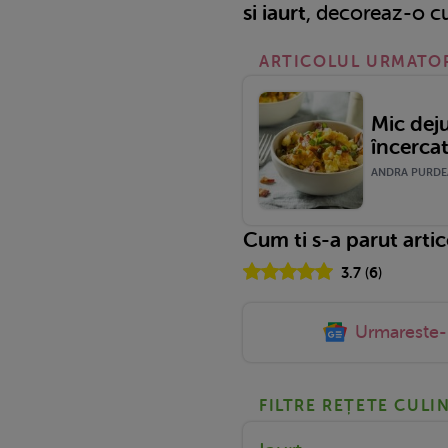
si iaurt
, decoreaz-o cu
ARTICOLUL URMATO
Mic deju
încerca
ANDRA PURDEA
Cum ti s-a parut arti
3.7
(
6
)
Urmareste
FILTRE REȚETE CULI