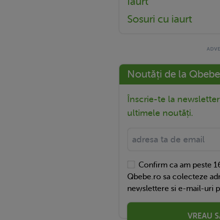
Iaurt
Sosuri cu iaurt
Noutăți de la Qbebe
Înscrie-te la newslette
ultimele noutăți.
Confirm ca am peste 16
Qbebe.ro sa colecteze adr
newslettere si e-mail-uri 
VREAU S