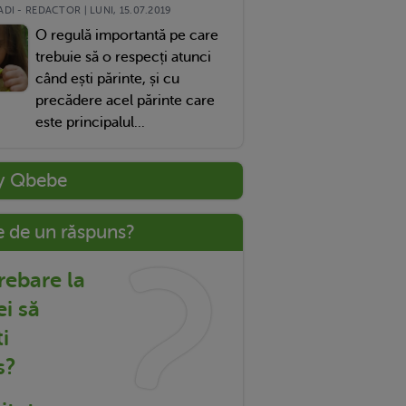
DI - REDACTOR | LUNI, 15.07.2019
O regulă importantă pe care
trebuie să o respecți atunci
când ești părinte, și cu
precădere acel părinte care
este principalul...
y Qbebe
e de un răspuns?
trebare la
ei să
i
s?