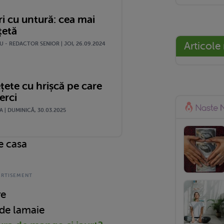
i cu untură: cea mai
țetă
Articole
 - REDACTOR SENIOR | JOI, 26.09.2024
țete cu hrișcă pe care
erci
 | DUMINICĂ, 30.03.2025
e casa
re
 de lamaie