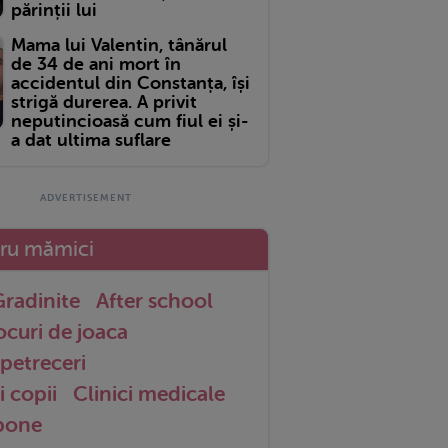
părinții lui
Mama lui Valentin, tânărul
de 34 de ani mort în
accidentul din Constanța, își
strigă durerea. A privit
neputincioasă cum fiul ei și-
a dat ultima suflare
tru mămici
radinite
After school
ocuri de joaca
petreceri
i copii
Clinici medicale
 bone