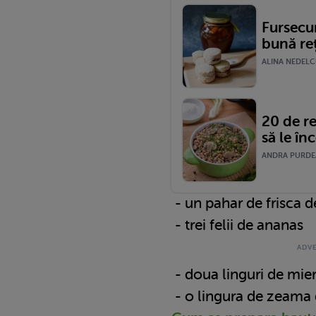
Fursecur
bună re
ALINA NEDELCU
20 de re
să le înc
ANDRA PURDEA
- un pahar de frisca d
- trei felii de ananas
- doua linguri de mie
- o lingura de zeama