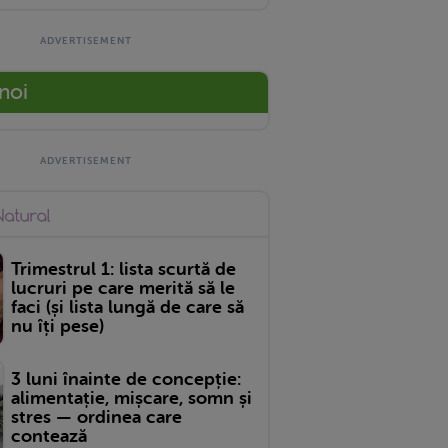
 noi
Trimestrul 1: lista scurtă de
lucruri pe care merită să le
faci (și lista lungă de care să
nu îți pese)
3 luni înainte de concepție:
alimentație, mișcare, somn și
stres — ordinea care
contează