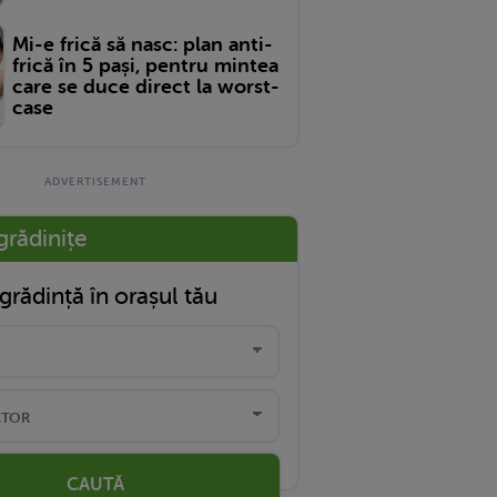
Mi-e frică să nasc: plan anti-
frică în 5 pași, pentru mintea
care se duce direct la worst-
case
grădinițe
grădință în orașul tău
CAUTĂ