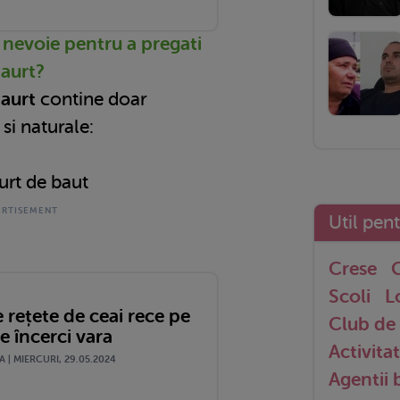
 nevoie pentru a pregati
iaurt?
iaurt
contine doar
si naturale:
urt de baut
Util pen
Crese
G
Scoli
L
e rețete de ceai rece pe
Club de 
le încerci vara
Activitat
| MIERCURI, 29.05.2024
Agentii