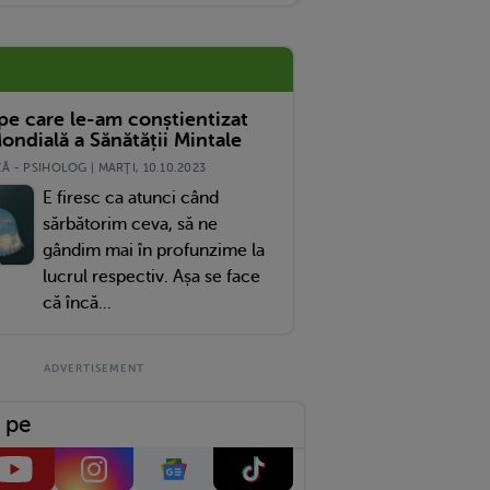
 pe care le-am conștientizat
ondială a Sănătății Mintale
 - PSIHOLOG | MARŢI, 10.10.2023
E firesc ca atunci când
sărbătorim ceva, să ne
gândim mai în profunzime la
lucrul respectiv. Așa se face
că încă...
 pe