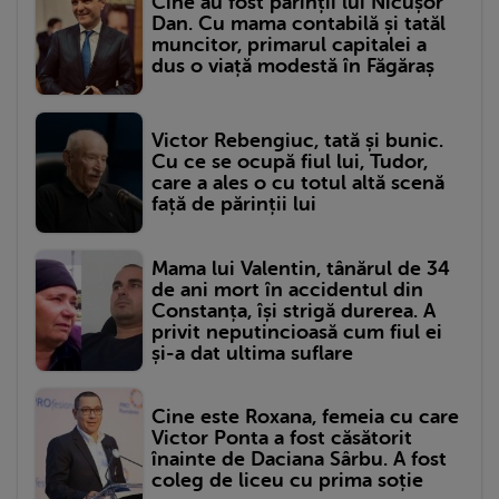
Cine au fost părinții lui Nicușor
Dan. Cu mama contabilă și tatăl
muncitor, primarul capitalei a
dus o viață modestă în Făgăraș
Victor Rebengiuc, tată și bunic.
Cu ce se ocupă fiul lui, Tudor,
care a ales o cu totul altă scenă
față de părinții lui
Mama lui Valentin, tânărul de 34
de ani mort în accidentul din
Constanța, își strigă durerea. A
privit neputincioasă cum fiul ei
și-a dat ultima suflare
Cine este Roxana, femeia cu care
Victor Ponta a fost căsătorit
înainte de Daciana Sârbu. A fost
coleg de liceu cu prima soție