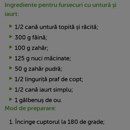
Ingrediente pentru fursecuri cu untură și
iaurt:
1/2 cană untură topită și răcită;
300 g făină;
100 g zahăr;
125 g nuci măcinate;
50 g zahăr pudră;
1/2 linguriță praf de copt;
1/2 cană iaurt simplu;
1 gălbenuș de ou.
Mod de preparare:
Încinge cuptorul la 180 de grade;