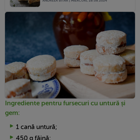
ANDREEA BITAR | MIERCURI, 28.08.2024
Ingrediente pentru fursecuri cu untură și
gem:
1 cană untură;
450 g făină;