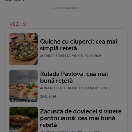
VEZI SI
Quiche cu ciuperci: cea mai
simplă rețetă
ANDREEA BITAR | DUMINICĂ, 29.09.2024
Rulada Pavlova: cea mai
bună rețetă
ALINA NEDELCU - REDACTOR SENIOR | VINERI,
29.11.2024
Zacuscă de dovlecei și vinete
pentru iarnă: cea mai bună
rețetă