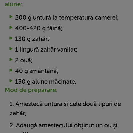
alune:
200 g untură la temperatura camerei;
400-420 g făină;
130 g zahăr;
1 lingură zahăr vanilat;
2 ouă;
40 g smântână;
130 g alune măcinate.
Mod de preparare:
Amestecă untura și cele două tipuri de
zahăr;
Adaugă amestecului obținut un ou și