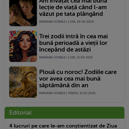
Am învățat cea mai bună
lecție de viață când l-am
văzut pe tata plângând
MARIANA VOINEA | LUNI, 29.04.2024
Trei zodii intră în cea mai
bună perioadă a vieții lor
începând de astăzi
MARIANA VOINEA | LUNI, 11.08.2025
Plouă cu noroc! Zodiile care
vor avea cea mai bună
săptămână din an
MARIANA VOINEA | VINERI, 15.05.2026
Editorial
4 lucruri pe care le-am conștientizat de Ziua