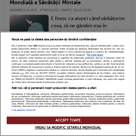
Mondială a Sănătății Mintale
ANDREEA GUICĂ - PSIHOLOG | MARŢI, 10.10.2023
E firesc ca atunci când sărbătorim
ceva, să ne gândim mai în
profunzime la lucrul respectiv. Așa
Nouă ne pasă ca datele tale personale să rămână confidențiale
se face că încă...
Noi și partenerii noștri
1017
stocăm și/sau accesăm informații pe dispozitivul dvs., precum identificatorii cookie unici
pentru prelucrarea datelor cu caracter personal. Puteți accepta sau gestiona preferințele dvs. făcând clic mai jos,
respectiv vă puteți opune utilizării unui interes legitim în orice moment pe pagina cu politica de confidențialitate.
Aceste alegeri vor fi raportate partenerilor noștri și nu vă vor afecta navigarea.
Mai multe detalii
Ne găsești pe
Noi si partenerii nostri (retelele de socializare si agentiile de publicitate partenere, precum si furnizorii nostri de
servicii de date analitice) prelucram date pentru a permite website-ului sa functioneze, pentru a personaliza
continutul si anunturile publicitare afisate in functie de interesele si/sau profilul dvs., pentru a va oferi functionalitati
aferente retelelor de socializare si pentru a analiza traficul pe website. Beneficiati de drepturile prevazute de art. 15-
22 din GDPR in legatura cu prelucrarea datelor cu caracter personal. Aceste drepturi pot fi exercitate prin modalitatea
indicata
aici
. Prin click pe “ACCEPT TOATE”, acceptati folosirea tuturor Tehnologiilor de tip Cookie, care implica
inclusiv acceptul dvs. cu privire la stocarea/accesarea informatiilor de catre Vendor-ii cu care colaboram. Prin click
pe “VREAU SA MODIFIC SETARILE INDIVIDUAL” puteti schimba preferintele in mod individual, mai putin cele legate
de cookie strict necesare pentru functionarea website-ului.
Atât noi, cât și partenerii noștri prelucrăm datele pentru a oferi:
Dezvoltarea și îmbunătățirea serviciilor. Măsurarea performanței reclamelor. Stocarea și/sau accesarea informațiilor
de pe un dispozitiv. Utilizarea profilurilor pentru selectarea conținutului personalizat. Crearea profilurilor de conținut
personalizat. Utilizarea profilurilor pentru selectarea publicității personalizate. Crearea profilurilor pentru publicitate
personalizată. Măsurarea performanței conținutului. Înțelegerea publicului prin statistici sau combinații de date din
surse diferite. Utilizarea de date limitate pentru a selecta publicitatea. Utilizarea datelor limitate pentru a selecta
conținutul. Date precise de geolocație și identificarea prin scanarea dispozitivului.
Listă parteneri (furnizori)
ACCEPT TOATE
VREAU SA MODIFIC SETARILE INDIVIDUAL