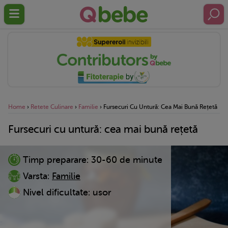
Home
›
Retete Culinare
›
Familie
›
Fursecuri Cu Untură: Cea Mai Bună Rețetă
Fursecuri cu untură: cea mai bună rețetă
Timp preparare:
30-60 de minute
Varsta:
Familie
Nivel dificultate:
usor