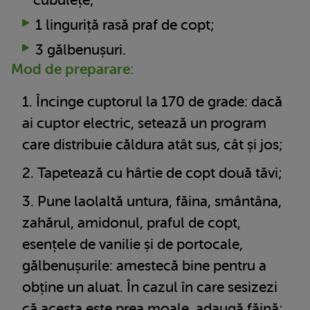
cubulețe;
1 linguriță rasă praf de copt;
3 gălbenușuri.
Mod de preparare:
Încinge cuptorul la 170 de grade: dacă
ai cuptor electric, setează un program
care distribuie căldura atât sus, cât și jos;
Tapetează cu hârtie de copt două tăvi;
Pune laolaltă untura, făina, smântâna,
zahărul, amidonul, praful de copt,
esențele de vanilie și de portocale,
gălbenușurile: amestecă bine pentru a
obține un aluat. În cazul în care sesizezi
că acesta este prea moale, adaugă făină;