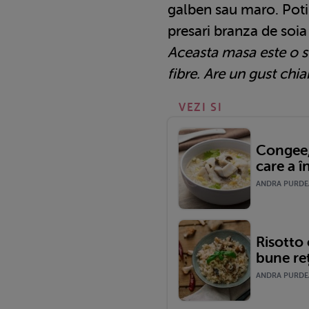
galben sau maro. Pot
presari branza de soia
Aceasta masa este o s
fibre. Are un gust chi
VEZI SI
Congee, 
care a î
ANDRA PURDEA
Risotto 
bune re
ANDRA PURDEA