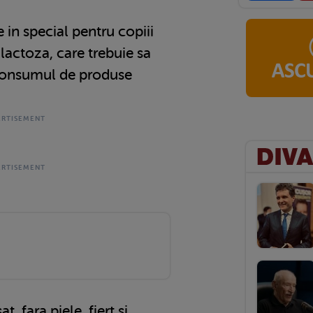
e in special pentru copiii
 lactoza, care trebuie sa
 consumul de produse
, fara piele, fiert si