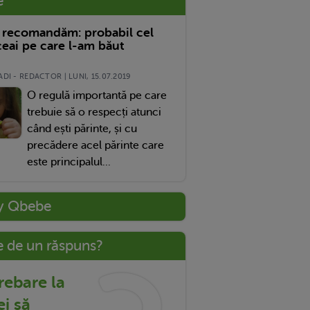
e
 recomandăm: probabil cel
eai pe care l-am băut
DI - REDACTOR | LUNI, 15.07.2019
O regulă importantă pe care
trebuie să o respecți atunci
când ești părinte, și cu
precădere acel părinte care
este principalul...
y Qbebe
e de un răspuns?
trebare la
ei să