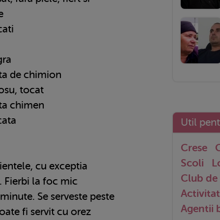
e
cati
gra
ita de chimion
osu, tocat
ita chimen
cata
Util pen
Crese
G
Scoli
L
ientele, cu exceptia
Club de 
. Fierbi la foc mic
Activitat
 minute. Se serveste peste
Agentii
ate fi servit cu orez