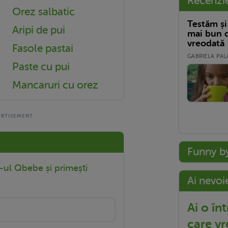
Recenzi
Orez salbatic
Testăm și
Aripi de pui
mai bun c
vreodată
Fasole pastai
GABRIELA PALA
Paste cu pui
Mancaruri cu orez
Funny b
r-ul Qbebe și primești
Ai nevoi
Ai o în
care vr