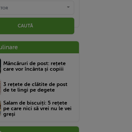
CAUTĂ
ulinare
Mâncăruri de post: rețete
care vor încânta și copiii
3 rețete de clătite de post
de te lingi pe degete
Salam de biscuiți: 5 rețete
pe care nici să vrei nu le vei
greși