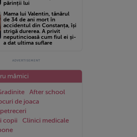
părinții lui
Mama lui Valentin, tânărul
de 34 de ani mort în
accidentul din Constanța, își
strigă durerea. A privit
neputincioasă cum fiul ei și-
a dat ultima suflare
tru mămici
radinite
After school
ocuri de joaca
petreceri
i copii
Clinici medicale
 bone