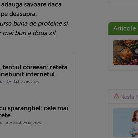
i adauga savoare daca
 pe deasupra.
ursa buna de proteine si
Articole
ar mai bun a doua zi!
terciul coreean: rețeta
nnebunit internetul
 | SÂMBĂTĂ, 23.05.2026
cu sparanghel: cele mai
țete
 | DUMINICĂ, 29.06.2025