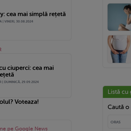
y: cea mai simplă rețetă
| VINERI, 30.08.2024
R
cu ciuperci: cea mai
ețetă
 | DUMINICĂ, 29.09.2024
Listă cu 
colul? Voteaza!
Caută o 
-ne pe Google News