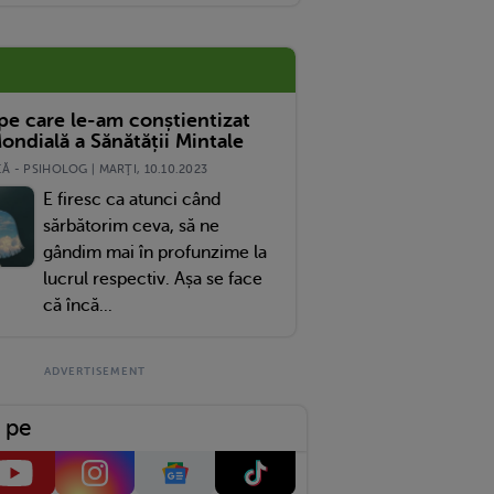
 pe care le-am conștientizat
ondială a Sănătății Mintale
 - PSIHOLOG | MARŢI, 10.10.2023
E firesc ca atunci când
sărbătorim ceva, să ne
gândim mai în profunzime la
lucrul respectiv. Așa se face
că încă...
 pe