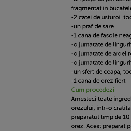
fragmentat in bucatel
-2 catei de usturoi, to
-un praf de sare
-1 cana de fasole nea
-o jumatate de lingur
-o jumatate de ardei r
-o jumatate de lingur
-un sfert de ceapa, to
-1 cana de orez fiert
Cum procedezi
Amesteci toate ingred
orezului, intr-o cratita
preparatul timp de 10
orez. Acest preparat po