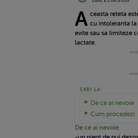
Luni, 23.08.2010
A
ceasta reteta est
cu intoleranta la
evite sau sa limiteze
lactate.
SARI LA
De ce ai nevoie
Cum procedezi
De ce ai nevoie
-un piept de pui dezosat