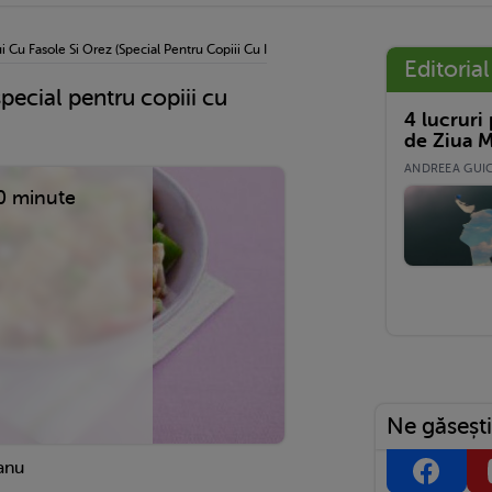
i Cu Fasole Si Orez (special Pentru Copiii Cu Intoleranta La Lactoza)
Editorial
special pentru copiii cu
4 lucruri
de Ziua M
ANDREEA GUICĂ
0 minute
Ne găsești
anu