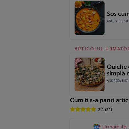
Sos curr
ANDRA PURDEA 
ARTICOLUL URMATO
Quiche 
simplă r
ANDREEA BITAR
Cum ti s-a parut arti
2.1
(
21
)
Urmareste