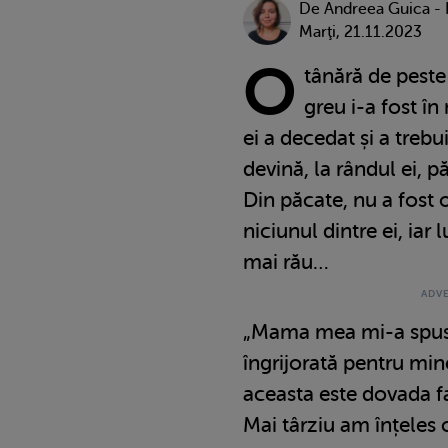
De
Andreea Guica -
Marţi, 21.11.2023
O
tânără de peste
greu i-a fost 
ei a decedat și a trebu
devină, la rândul ei, pă
Din păcate, nu a fost 
niciunul dintre ei, iar 
mai rău…
„Mama mea mi-a spus
îngrijorată pentru min
aceasta este dovada fa
Mai târziu am înțeles