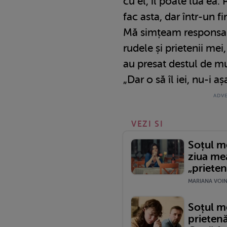
cu el, îl poate lua ea
fac asta, dar într-un f
Mă simțeam responsabi
rudele și prietenii mei
au presat destul de mul
„Dar o să îl iei, nu-i aș
VEZI SI
Soțul me
ziua mea
„prieten
MARIANA VOINE
Soțul m
prieten