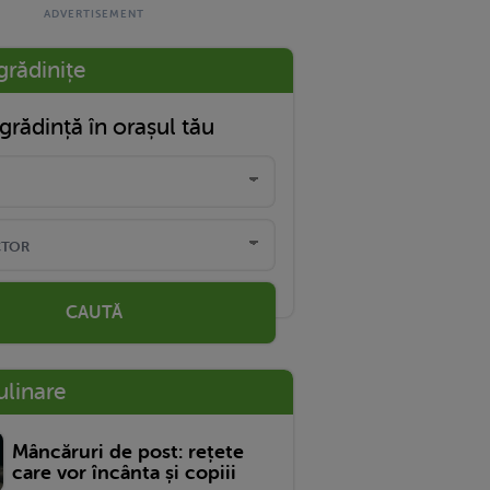
grădinițe
grădință în orașul tău
CAUTĂ
ulinare
Mâncăruri de post: rețete
care vor încânta și copiii