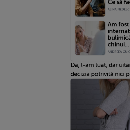
Ce să fa
ALINA NEDELCU
Am fost 
internat
bulimică
chinui...
ANDREEA GUICA
Da, l-am luat, dar uit
decizia potrivită nici 