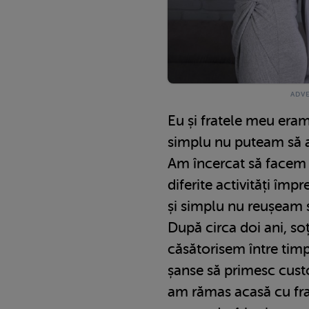
Eu și fratele meu eram 
simplu nu puteam să 
Am încercat să facem 
diferite activități împ
și simplu nu reușeam 
După circa doi ani, s
căsătorisem între tim
șanse să primesc custo
am rămas acasă cu fra