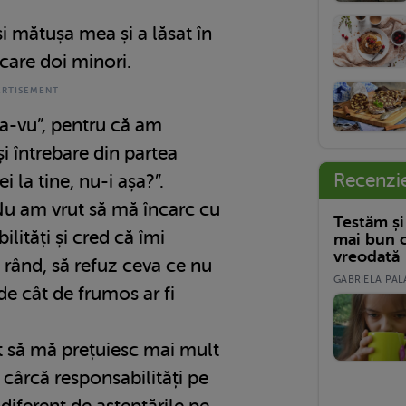
și mătușa mea și a lăsat în
 care doi minori.
ja-vu”, pentru că am
i întrebare din partea
Recenzi
i la tine, nu-i așa?”.
Nu am vrut să mă încarc cu
Testăm și
lități și cred că îmi
mai bun c
vreodată
 rând, să refuz ceva ce nu
GABRIELA PALA
de cât de frumos ar fi
 să mă prețuiesc mai mult
 cârcă responsabilități pe