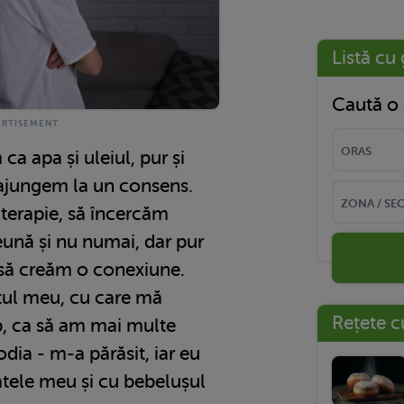
Listă cu 
Caută o 
ca apa și uleiul, pur și
ajungem la un consens.
terapie, să încercăm
reună și nu numai, dar pur
să creăm o conexiune.
oțul meu, cu care mă
Rețete c
p, ca să am mai multe
dia - m-a părăsit, iar eu
tele meu și cu bebelușul