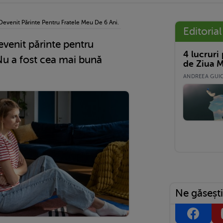
evenit Părinte Pentru Fratele Meu De 6 Ani. Nu A Fost Cea Mai Bună Decizie…
Editorial
venit părinte pentru
4 lucruri
Nu a fost cea mai bună
de Ziua M
ANDREEA GUICĂ
Ne găsești