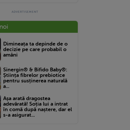
 noi
Dimineața ta depinde de o
decizie pe care probabil o
amâni
Sinergin® & Bifido Baby®:
Știința fibrelor prebiotice
pentru susținerea naturală
a...
Așa arată dragostea
adevărată! Soția lui a intrat
în comă după naștere, dar el
s-a asigurat...