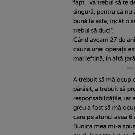
fapt, „va trebui să te 
singură, pentru că nu a
bună la asta, încât o 
trebui să duci”.
Când aveam 27 de ani
cauza unei operații es
mai ieftină, în altă țară
A trebuit să mă ocup 
părăsit, a trebuit să p
responsabilitățile, iar
greu a fost să mă ocup
care pe atunci avea 6 
Bunica mea mi-a spus