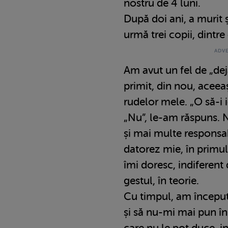
nostru de 4 luni.
După doi ani, a murit 
urmă trei copii, dintre
Am avut un fel de „de
primit, din nou, aceeaș
rudelor mele. „O să-i ie
„Nu”, le-am răspuns. 
și mai multe responsabi
datorez mie, în primul
îmi doresc, indiferent 
gestul, în teorie.
Cu timpul, am început
și să nu-mi mai pun în