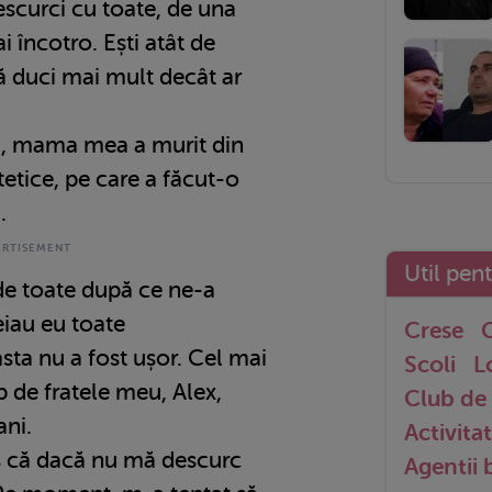
descurci cu toate, de una
i încotro. Ești atât de
să duci mai mult decât ar
, mama mea a murit din
tetice, pe care a făcut-o
.
Util pen
de toate după ce ne-a
reiau eu toate
Crese
G
 asta nu a fost ușor. Cel mai
Scoli
L
 de fratele meu, Alex,
Club de 
ani.
Activitat
 că dacă nu mă descurc
Agentii