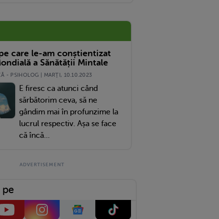
 pe care le-am conștientizat
ondială a Sănătății Mintale
 - PSIHOLOG | MARŢI, 10.10.2023
E firesc ca atunci când
sărbătorim ceva, să ne
gândim mai în profunzime la
lucrul respectiv. Așa se face
că încă...
 pe