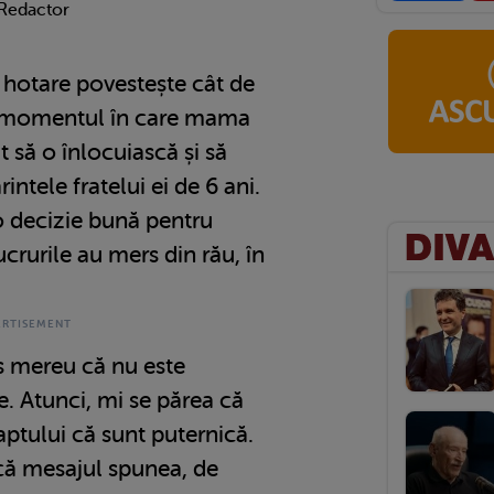
 Redactor
 hotare povestește cât de
în momentul în care mama
it să o înlocuiască și să
rintele fratelui ei de 6 ani.
o decizie bună pentru
lucrurile au mers din rău, în
 mereu că nu este
e. Atunci, mi se părea că
ptului că sunt puternică.
 că mesajul spunea, de