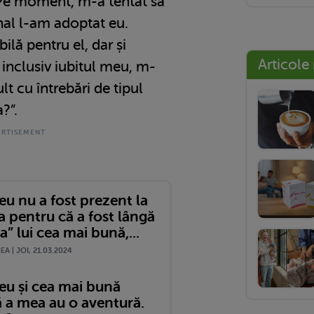
. Pe moment, m-a tentat să
inal l-am adoptat eu.
lă pentru el, dar și
Articole
, inclusiv iubitul meu, m-
t cu întrebări de tipul
a?”.
u nu a fost prezent la
 pentru că a fost lângă
a” lui cea mai bună,...
A | JOI, 21.03.2024
eu și cea mai bună
ă a mea au o aventură.