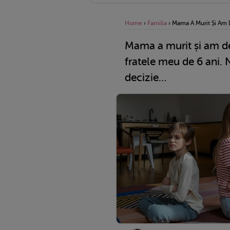
Home
›
Familia
›
Mama A Murit Și Am D
Mama a murit și am de
fratele meu de 6 ani. 
decizie…