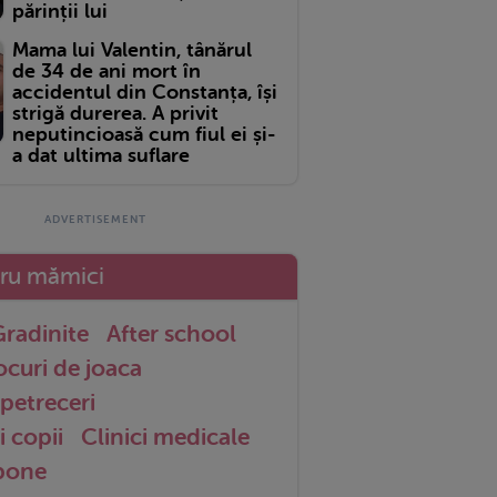
părinții lui
Mama lui Valentin, tânărul
de 34 de ani mort în
accidentul din Constanța, își
strigă durerea. A privit
neputincioasă cum fiul ei și-
a dat ultima suflare
tru mămici
radinite
After school
ocuri de joaca
petreceri
i copii
Clinici medicale
 bone