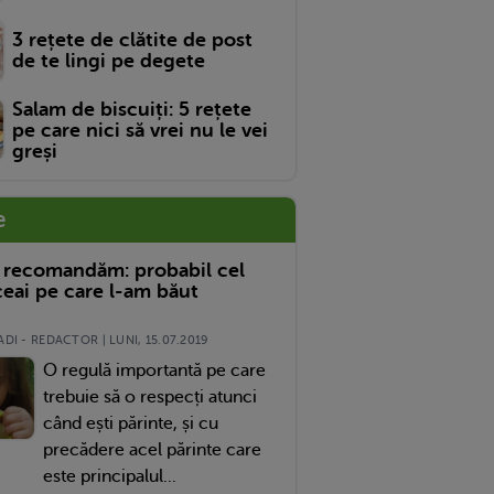
3 rețete de clătite de post
de te lingi pe degete
Salam de biscuiți: 5 rețete
pe care nici să vrei nu le vei
greși
e
 recomandăm: probabil cel
eai pe care l-am băut
DI - REDACTOR | LUNI, 15.07.2019
O regulă importantă pe care
trebuie să o respecți atunci
când ești părinte, și cu
precădere acel părinte care
este principalul...