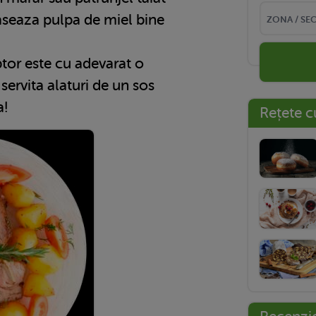
 aseaza pulpa de miel bine
ptor este cu adevarat o
 servita alaturi de un sos
a!
Rețete c