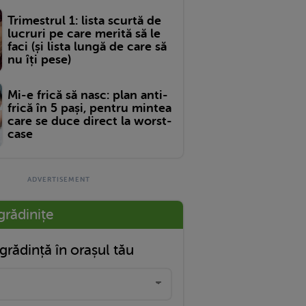
Trimestrul 1: lista scurtă de
lucruri pe care merită să le
faci (și lista lungă de care să
nu îți pese)
Mi-e frică să nasc: plan anti-
frică în 5 pași, pentru mintea
care se duce direct la worst-
case
grădinițe
grădință în orașul tău