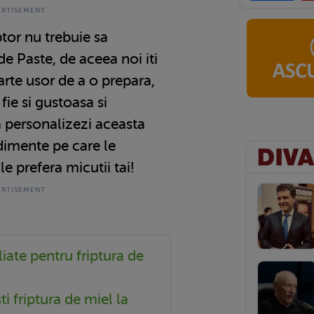
ptor nu trebuie sa
e Paste, de aceea noi iti
te usor de a o prepara,
fie si gustoasa si
a personalizezi aceasta
imente pe care le
le prefera micutii tai!
iate pentru friptura de
i friptura de miel la