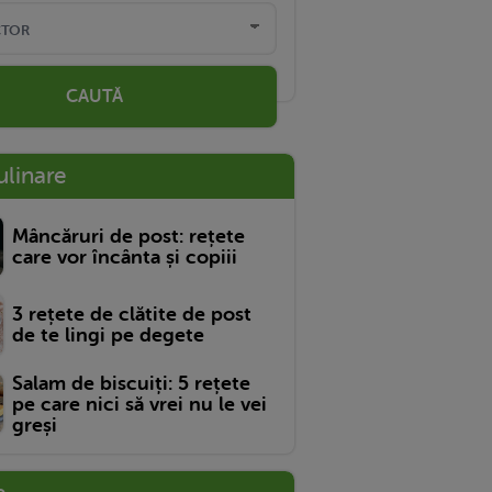
CAUTĂ
ulinare
Mâncăruri de post: rețete
care vor încânta și copiii
3 rețete de clătite de post
de te lingi pe degete
Salam de biscuiți: 5 rețete
pe care nici să vrei nu le vei
greși