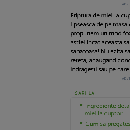
Friptura de miel la cu
lipseasca de pe masa d
propunem un mod foar
astfel incat aceasta sa 
sanatoasa! Nu ezita s
reteta, adaugand cond
indragesti sau pe care 
SARI LA
Ingrediente detal
miel la cuptor:
Cum sa pregatest