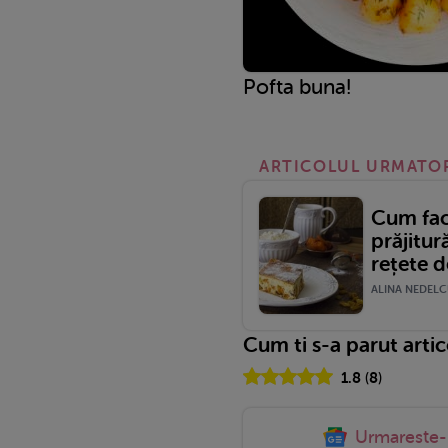
Pofta buna!
ARTICOLUL URMATO
Cum fac
prăjitur
rețete d
ALINA NEDELCU
Cum ti s-a parut arti
1.8
(
8
)
Urmareste