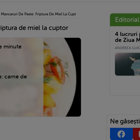
›
Mancaruri De Paste: Friptura De Miel La Cuptor
Editorial
iptura de miel la cuptor
4 lucruri
de Ziua M
e minute
ANDREEA GUICĂ
e:
carne de
Ne găsești