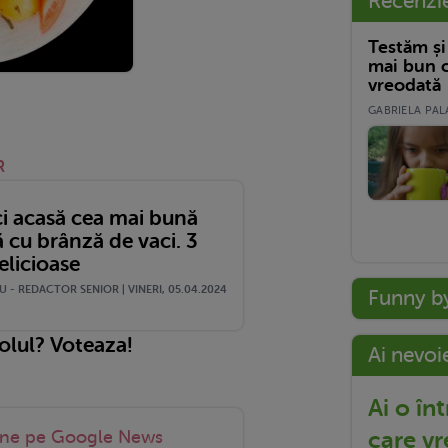
Recenzi
Testăm și
mai bun c
vreodată
GABRIELA PALA
R
i acasă cea mai bună
ă cu brânză de vaci. 3
elicioase
 - REDACTOR SENIOR | VINERI, 05.04.2024
Funny b
colul? Voteaza!
Ai nevoi
Ai o în
care vr
-ne pe Google News