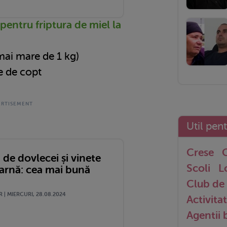
pentru friptura de miel la
mai mare de 1 kg)
e de copt
Util pen
Crese
G
de dovlecei și vinete
Scoli
L
iarnă: cea mai bună
Club de 
 | MIERCURI, 28.08.2024
Activitat
Agentii