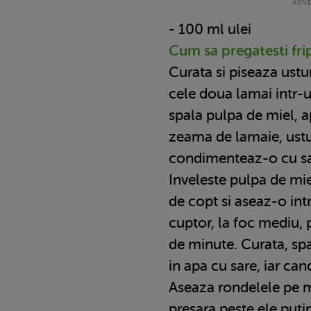
- 100 ml ulei
Cum sa pregatesti fri
Curata si piseaza ustu
cele doua lamai intr-u
spala pulpa de miel, a
zeama de lamaie, ustur
condimenteaz-o cu sar
Inveleste pulpa de mi
de copt si aseaz-o intr
cuptor, la foc mediu,
de minute. Curata, spal
in apa cu sare, iar can
Aseaza rondelele pe m
presara peste ele puti