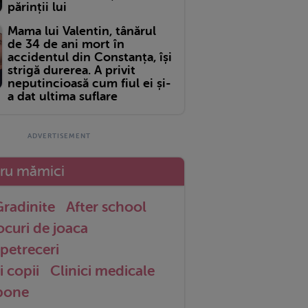
părinții lui
Mama lui Valentin, tânărul
de 34 de ani mort în
accidentul din Constanța, își
strigă durerea. A privit
neputincioasă cum fiul ei și-
a dat ultima suflare
tru mămici
radinite
After school
ocuri de joaca
petreceri
i copii
Clinici medicale
 bone