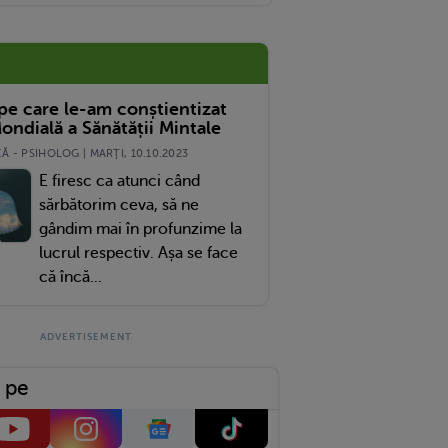
 pe care le-am conștientizat
ondială a Sănătății Mintale
 - PSIHOLOG | MARŢI, 10.10.2023
E firesc ca atunci când
sărbătorim ceva, să ne
gândim mai în profunzime la
lucrul respectiv. Așa se face
că încă...
 pe