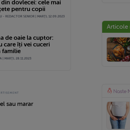
 din dovlecei: cele mai
țete pentru copii
 - REDACTOR SENIOR | MARŢI, 12.09.2023
Articole
a de oaie la cuptor:
u care îți vei cuceri
 familie
| MARŢI, 28.11.2023
jel sau marar