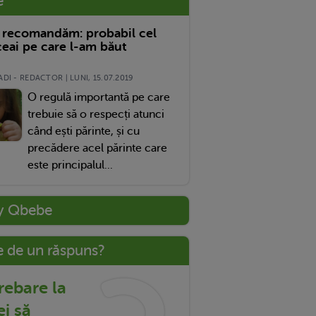
e
 recomandăm: probabil cel
eai pe care l-am băut
DI - REDACTOR | LUNI, 15.07.2019
O regulă importantă pe care
trebuie să o respecți atunci
când ești părinte, și cu
precădere acel părinte care
este principalul...
y Qbebe
e de un răspuns?
trebare la
ei să