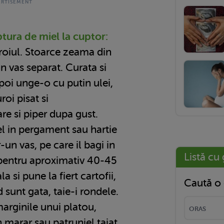
ptura de miel la cuptor:
roiul. Stoarce zeama din
n vas separat. Curata si
poi unge-o cu putin ulei,
oi pisat si
e si piper dupa gust.
el in pergament sau hartie
-un vas, pe care il bagi in
Listă cu 
 pentru aproximativ 40-45
a si pune la fiert cartofii,
Caută o 
d sunt gata, taie-i rondele.
arginile unui platou,
n marar sau patrunjel taiat