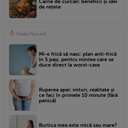
Carne de curcan: beneficii și idei
de rețete
Mi-e frică să nasc: plan anti-frică
în 5 pași, pentru mintea care se
duce direct la worst-case
Ruperea apei: mituri, realitate și
ce faci în primele 10 minute (fără
panică)
Burtica mea este mică sau mare?