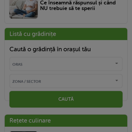
Ce înseamnă răspunsul și când
NU trebuie să te sperii
Listă cu grădinițe
Caută o grădință în orașul tău
CAUTĂ
Rețete culinare