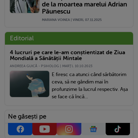
de la moartea marelui Adrian
Păunescu
MARIANA VOINEA | VINERI, 07.11.2025
Editorial
4 lucruri pe care le-am conștientizat de Ziua
Mondială a Sănătății Mintale
ANDREEA GUICĂ - PSIHOLOG | MARŢI, 10.10.2023
E firesc ca atunci când sărbătorim
ceva, să ne gândim mai în
profunzime la lucrul respectiv. Așa
se face că încă...
Ne găsești pe