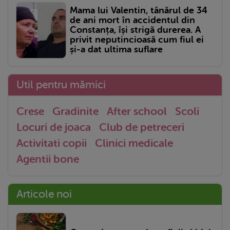
Mama lui Valentin, tânărul de 34
de ani mort în accidentul din
Constanța, își strigă durerea. A
privit neputincioasă cum fiul ei
și-a dat ultima suflare
Util pentru mămici
Crese
Gradinite
After school
Scoli
Locuri de joaca
Club de petreceri
Activitati copii
Clinici medicale
Agentii bone
Articole noi