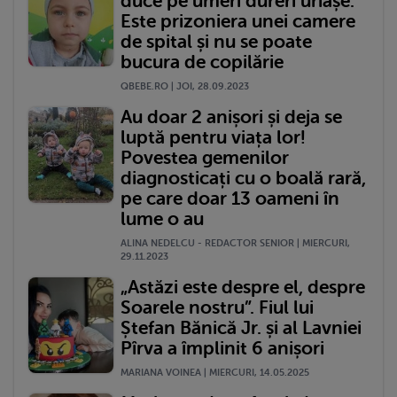
duce pe umeri dureri uriașe.
Este prizoniera unei camere
de spital și nu se poate
bucura de copilărie
QBEBE.RO | JOI, 28.09.2023
Au doar 2 anișori și deja se
luptă pentru viața lor!
Povestea gemenilor
diagnosticați cu o boală rară,
pe care doar 13 oameni în
lume o au
ALINA NEDELCU - REDACTOR SENIOR | MIERCURI,
29.11.2023
„Astăzi este despre el, despre
Soarele nostru”. Fiul lui
Ștefan Bănică Jr. și al Lavniei
Pîrva a împlinit 6 anișori
MARIANA VOINEA | MIERCURI, 14.05.2025