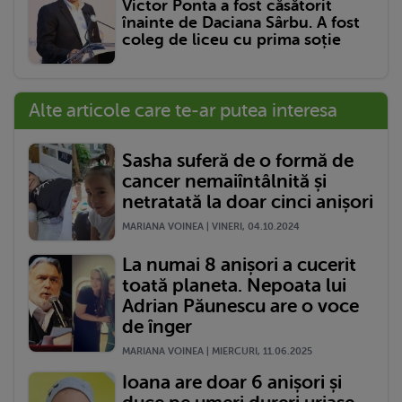
Victor Ponta a fost căsătorit
înainte de Daciana Sârbu. A fost
coleg de liceu cu prima soție
Alte articole care te-ar putea interesa
Sasha suferă de o formă de
cancer nemaiîntâlnită și
netratată la doar cinci anișori
MARIANA VOINEA | VINERI, 04.10.2024
La numai 8 anișori a cucerit
toată planeta. Nepoata lui
Adrian Păunescu are o voce
de înger
MARIANA VOINEA | MIERCURI, 11.06.2025
Ioana are doar 6 anișori și