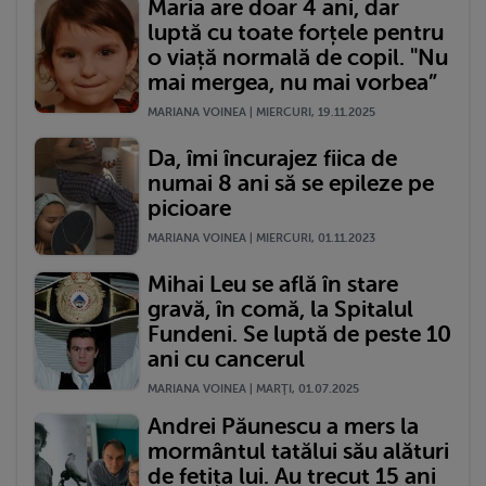
Maria are doar 4 ani, dar
luptă cu toate forțele pentru
o viață normală de copil. "Nu
mai mergea, nu mai vorbea”
MARIANA VOINEA | MIERCURI, 19.11.2025
Da, îmi încurajez fiica de
numai 8 ani să se epileze pe
picioare
MARIANA VOINEA | MIERCURI, 01.11.2023
Mihai Leu se află în stare
gravă, în comă, la Spitalul
Fundeni. Se luptă de peste 10
ani cu cancerul
MARIANA VOINEA | MARŢI, 01.07.2025
Andrei Păunescu a mers la
mormântul tatălui său alături
de fetița lui. Au trecut 15 ani