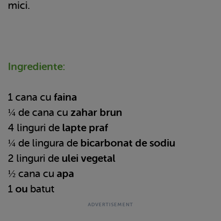
mici.
Ingrediente:
1 cana cu
faina
¼ de cana cu
zahar brun
4 linguri de
lapte praf
¼ de lingura de
bicarbonat de sodiu
2 linguri de
ulei vegetal
½ cana cu
apa
1
ou
batut