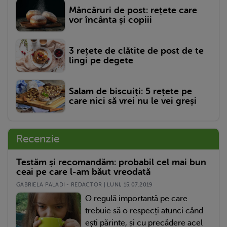
Mâncăruri de post: rețete care
vor încânta și copiii
3 rețete de clătite de post de te
lingi pe degete
Salam de biscuiți: 5 rețete pe
care nici să vrei nu le vei greși
Recenzie
Testăm și recomandăm: probabil cel mai bun
ceai pe care l-am băut vreodată
GABRIELA PALADI - REDACTOR | LUNI, 15.07.2019
O regulă importantă pe care
trebuie să o respecți atunci când
ești părinte, și cu precădere acel