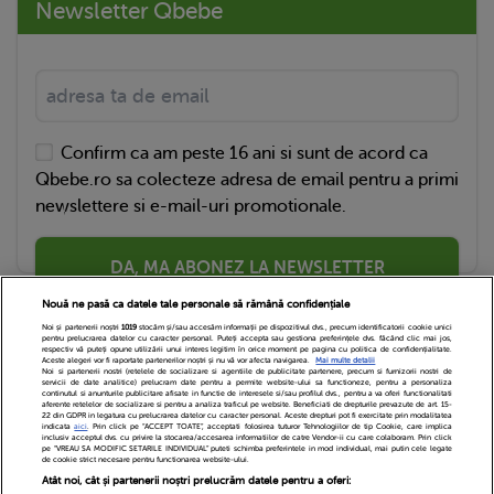
Newsletter Qbebe
Confirm ca am peste 16 ani si sunt de acord ca
Qbebe.ro sa colecteze adresa de email pentru a primi
newslettere si e-mail-uri promotionale.
DA, MA ABONEZ LA NEWSLETTER
Nouă ne pasă ca datele tale personale să rămână confidențiale
Noi și partenerii noștri
1019
stocăm și/sau accesăm informații pe dispozitivul dvs., precum identificatorii cookie unici
pentru prelucrarea datelor cu caracter personal. Puteți accepta sau gestiona preferințele dvs. făcând clic mai jos,
respectiv vă puteți opune utilizării unui interes legitim în orice moment pe pagina cu politica de confidențialitate.
Aceste alegeri vor fi raportate partenerilor noștri și nu vă vor afecta navigarea.
Mai multe detalii
Noi si partenerii nostri (retelele de socializare si agentiile de publicitate partenere, precum si furnizorii nostri de
servicii de date analitice) prelucram date pentru a permite website-ului sa functioneze, pentru a personaliza
continutul si anunturile publicitare afisate in functie de interesele si/sau profilul dvs., pentru a va oferi functionalitati
aferente retelelor de socializare si pentru a analiza traficul pe website. Beneficiati de drepturile prevazute de art. 15-
22 din GDPR in legatura cu prelucrarea datelor cu caracter personal. Aceste drepturi pot fi exercitate prin modalitatea
indicata
aici
. Prin click pe “ACCEPT TOATE”, acceptati folosirea tuturor Tehnologiilor de tip Cookie, care implica
inclusiv acceptul dvs. cu privire la stocarea/accesarea informatiilor de catre Vendor-ii cu care colaboram. Prin click
Echipa Editoriala
Newsletter
Contact
pe “VREAU SA MODIFIC SETARILE INDIVIDUAL” puteti schimba preferintele in mod individual, mai putin cele legate
de cookie strict necesare pentru functionarea website-ului.
Atât noi, cât și partenerii noștri prelucrăm datele pentru a oferi:
Cariere
Cookies
Politica de confidentialitate