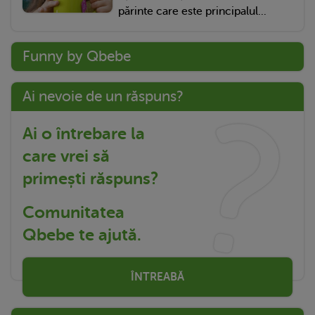
părinte care este principalul...
Funny by Qbebe
Ai nevoie de un răspuns?
Ai o întrebare la
care vrei să
primești răspuns?
Comunitatea
Qbebe te ajută.
ÎNTREABĂ