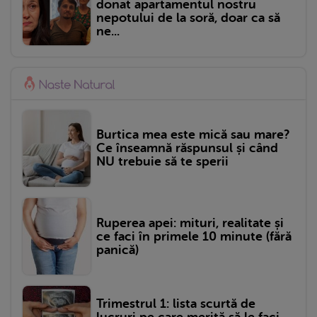
donat apartamentul nostru
nepotului de la soră, doar ca să
ne...
Burtica mea este mică sau mare?
Ce înseamnă răspunsul și când
NU trebuie să te sperii
Ruperea apei: mituri, realitate și
ce faci în primele 10 minute (fără
panică)
Trimestrul 1: lista scurtă de