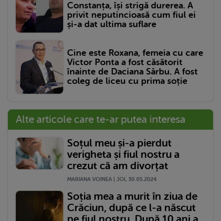
Constanța, își strigă durerea. A
privit neputincioasă cum fiul ei
și-a dat ultima suflare
Cine este Roxana, femeia cu care
Victor Ponta a fost căsătorit
înainte de Daciana Sârbu. A fost
coleg de liceu cu prima soție
Alte articole care te-ar putea interesa
Soțul meu și-a pierdut
verigheta și fiul nostru a
crezut că am divorțat
MARIANA VOINEA | JOI, 30.05.2024
Soția mea a murit în ziua de
Crăciun, după ce l-a născut
pe fiul nostru. După 10 ani a