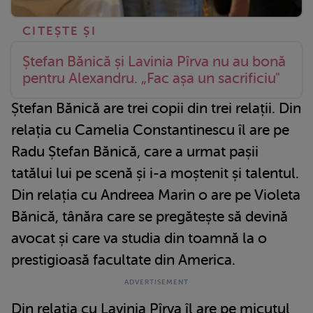
Ștefan Bănică și Lavinia Pîrva nu au bonă
pentru Alexandru. „Fac așa un sacrificiu"
Ștefan Bănică are trei copii din trei relații. Din
relația cu Camelia Constantinescu îl are pe
Radu Ștefan Bănică, care a urmat pașii
tatălui lui pe scenă și i-a moștenit și talentul.
Din relația cu Andreea Marin o are pe Violeta
Bănică, tânăra care se pregătește să devină
avocat și care va studia din toamnă la o
prestigioasă facultate din America.
Din relația cu Lavinia Pîrva îl are pe micuțul