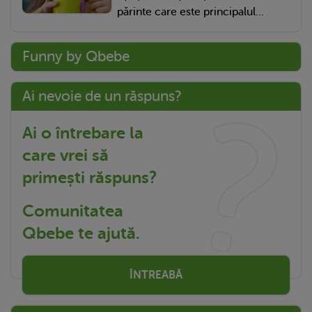
părinte care este principalul...
Funny by Qbebe
Ai nevoie de un răspuns?
Ai o întrebare la
care vrei să
primești răspuns?
Comunitatea
Qbebe te ajută.
ÎNTREABĂ