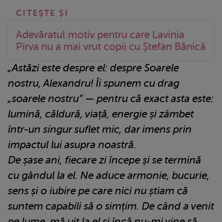
Adevăratul motiv pentru care Lavinia
Pîrva nu a mai vrut copii cu Ștefan Bănică
„Astăzi este despre el: despre Soarele
nostru, Alexandru! Îi spunem cu drag
„soarele nostru” — pentru că exact asta este:
lumină, căldură, viață, energie și zâmbet
într-un singur suflet mic, dar imens prin
impactul lui asupra noastră.
De șase ani, fiecare zi începe și se termină
cu gândul la el. Ne aduce armonie, bucurie,
sens și o iubire pe care nici nu știam că
suntem capabili să o simțim. De când a venit
pe lume, mă uit la el și încă nu-mi vine să