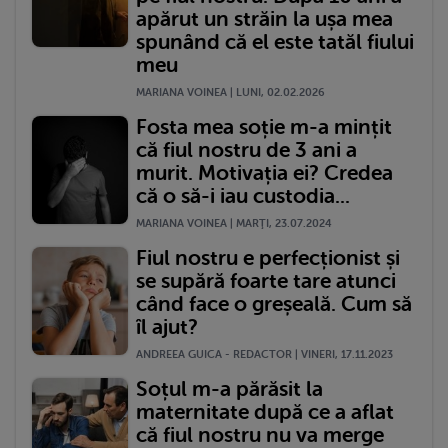
apărut un străin la ușa mea
spunând că el este tatăl fiului
meu
MARIANA VOINEA | LUNI, 02.02.2026
Fosta mea soție m-a mințit
că fiul nostru de 3 ani a
murit. Motivația ei? Credea
că o să-i iau custodia...
MARIANA VOINEA | MARŢI, 23.07.2024
Fiul nostru e perfecționist și
se supără foarte tare atunci
când face o greșeală. Cum să
îl ajut?
ANDREEA GUICA - REDACTOR | VINERI, 17.11.2023
Soțul m-a părăsit la
maternitate după ce a aflat
că fiul nostru nu va merge