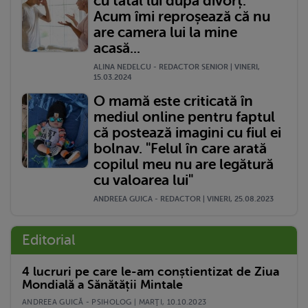
cu tatăl lui după divorț.
Acum îmi reproșează că nu
are camera lui la mine
acasă...
ALINA NEDELCU - REDACTOR SENIOR | VINERI,
15.03.2024
O mamă este criticată în
mediul online pentru faptul
că postează imagini cu fiul ei
bolnav. "Felul în care arată
copilul meu nu are legătură
cu valoarea lui"
ANDREEA GUICA - REDACTOR | VINERI, 25.08.2023
Editorial
4 lucruri pe care le-am conștientizat de Ziua
Mondială a Sănătății Mintale
ANDREEA GUICĂ - PSIHOLOG | MARŢI, 10.10.2023