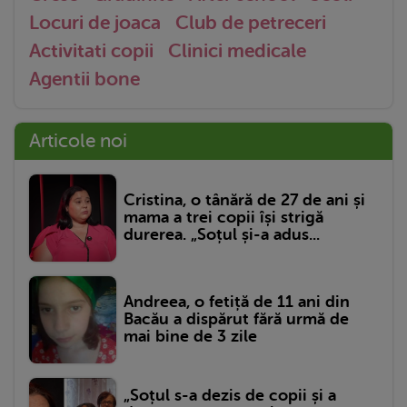
Locuri de joaca
Club de petreceri
Activitati copii
Clinici medicale
Agentii bone
Articole noi
Cristina, o tânără de 27 de ani și
mama a trei copii își strigă
durerea. „Soțul și-a adus...
Andreea, o fetiță de 11 ani din
Bacău a dispărut fără urmă de
mai bine de 3 zile
„Soțul s-a dezis de copii și a