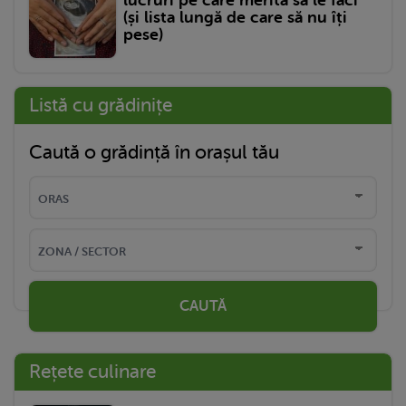
lucruri pe care merită să le faci
(și lista lungă de care să nu îți
pese)
Listă cu grădinițe
Caută o grădință în orașul tău
CAUTĂ
Rețete culinare