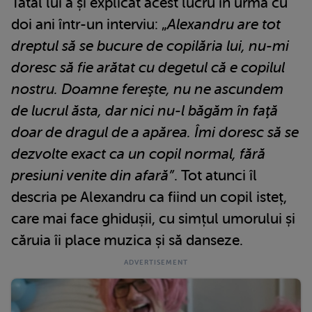
Tatăl lui a și explicat acest lucru în urmă cu
doi ani într-un interviu: „
Alexandru are tot
dreptul să se bucure de copilăria lui, nu-mi
doresc să fie arătat cu degetul că e copilul
nostru. Doamne fereşte, nu ne ascundem
de lucrul ăsta, dar nici nu-l băgăm în faţă
doar de dragul de a apărea. Îmi doresc să se
dezvolte exact ca un copil normal, fără
presiuni venite din afară”
. Tot atunci îl
descria pe Alexandru ca fiind un copil isteț,
care mai face ghidușii, cu simțul umorului și
căruia îi place muzica și să danseze.