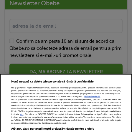
Newsletter Qbebe
Confirm ca am peste 16 ani si sunt de acord ca
Qbebe.ro sa colecteze adresa de email pentru a primi
newslettere si e-mail-uri promotionale.
DA, MA ABONEZ LA NEWSLETTER
Nouă ne pasă ca datele tale personale să rămână confidențiale
Noi și partenerii noștri
1019
stocăm și/sau accesăm informații pe dispozitivul dvs., precum identificatorii cookie unici
pentru prelucrarea datelor cu caracter personal. Puteți accepta sau gestiona preferințele dvs. făcând clic mai jos,
respectiv vă puteți opune utilizării unui interes legitim în orice moment pe pagina cu politica de confidențialitate.
Aceste alegeri vor fi raportate partenerilor noștri și nu vă vor afecta navigarea.
Mai multe detalii
Noi si partenerii nostri (retelele de socializare si agentiile de publicitate partenere, precum si furnizorii nostri de
servicii de date analitice) prelucram date pentru a permite website-ului sa functioneze, pentru a personaliza
continutul si anunturile publicitare afisate in functie de interesele si/sau profilul dvs., pentru a va oferi functionalitati
aferente retelelor de socializare si pentru a analiza traficul pe website. Beneficiati de drepturile prevazute de art. 15-
22 din GDPR in legatura cu prelucrarea datelor cu caracter personal. Aceste drepturi pot fi exercitate prin modalitatea
indicata
aici
. Prin click pe “ACCEPT TOATE”, acceptati folosirea tuturor Tehnologiilor de tip Cookie, care implica
inclusiv acceptul dvs. cu privire la stocarea/accesarea informatiilor de catre Vendor-ii cu care colaboram. Prin click
Echipa Editoriala
Newsletter
Contact
pe “VREAU SA MODIFIC SETARILE INDIVIDUAL” puteti schimba preferintele in mod individual, mai putin cele legate
de cookie strict necesare pentru functionarea website-ului.
Atât noi, cât și partenerii noștri prelucrăm datele pentru a oferi:
Cariere
Cookies
Politica de confidentialitate