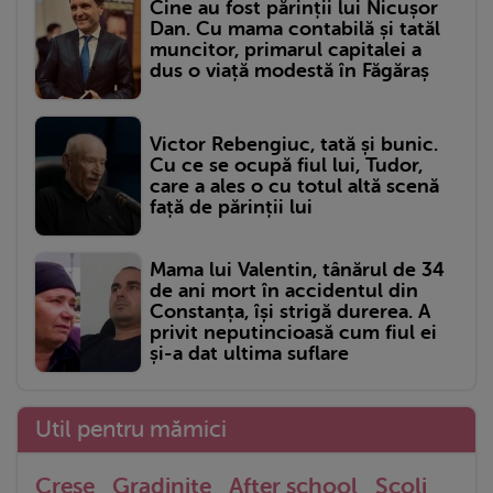
Cine au fost părinții lui Nicușor
Dan. Cu mama contabilă și tatăl
muncitor, primarul capitalei a
dus o viață modestă în Făgăraș
Victor Rebengiuc, tată și bunic.
Cu ce se ocupă fiul lui, Tudor,
care a ales o cu totul altă scenă
față de părinții lui
Mama lui Valentin, tânărul de 34
de ani mort în accidentul din
Constanța, își strigă durerea. A
privit neputincioasă cum fiul ei
și-a dat ultima suflare
Util pentru mămici
Crese
Gradinite
After school
Scoli