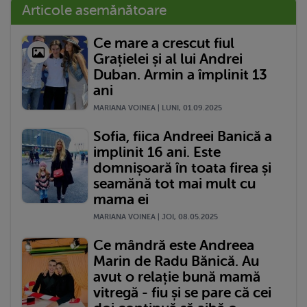
Articole asemănătoare
Ce mare a crescut fiul
Grațielei și al lui Andrei
Duban. Armin a împlinit 13
ani
MARIANA VOINEA | LUNI, 01.09.2025
Sofia, fiica Andreei Banică a
implinit 16 ani. Este
domnișoară în toata firea și
seamănă tot mai mult cu
mama ei
MARIANA VOINEA | JOI, 08.05.2025
Ce mândră este Andreea
Marin de Radu Bănică. Au
avut o relație bună mamă
vitregă - fiu și se pare că cei