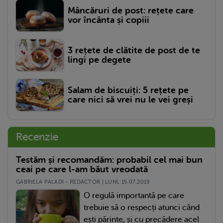
Mâncăruri de post: rețete care
vor încânta și copiii
3 rețete de clătite de post de te
lingi pe degete
Salam de biscuiți: 5 rețete pe
care nici să vrei nu le vei greși
Recenzie
Testăm și recomandăm: probabil cel mai bun
ceai pe care l-am băut vreodată
GABRIELA PALADI - REDACTOR | LUNI, 15.07.2019
O regulă importantă pe care
trebuie să o respecți atunci când
ești părinte, și cu precădere acel