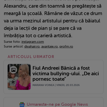
Alexandru, care din toamnă se pregătește să
meargă la școală. Rămâne de văzut ce drum
va urma mezinul artistului pentru că băiatul
deja ia lecții de pian și se pare că va
îmbrățișa tot o carieră artistică.
Surse foto:
instagram.com
Surse articol:
divahair.ro
,
avantaje.ro
,
profm.ro
ARTICOLUL URMATOR
Fiul Andreei Bănică a fost
victima bullying-ului. „De aici
pornesc toate"
MARIANA VOINEA | VINERI, 20.03.2026
Urmareste-ne pe Google News