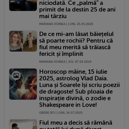
niciodată. Ce „palmă" a
primit de la destin 25 de ani
mai târziu
MARIANA VOINEA | LUNI, 25.05.2026
De ce mi-am lăsat băiețelul
să poarte rochii? Pentru că
fiul meu merită să trăiască
fericit și împlinit
MARIANA VOINEA | JOI, 07.03.2024
Horoscop mâine, 15 iulie
2025, astrolog Vlad Daia.
Luna și Soarele își scriu poezii
de dragoste! Sub ploaia de
inspirație divină, o zodie e
Shakespeare in Love!
QBEBE.RO | LUNI, 14.07.2025
Fiul meu a decis să rămână