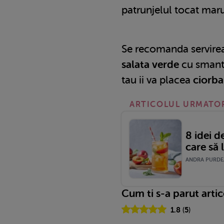
patrunjelul tocat mar
Se recomanda servirea
salata verde
cu smant
tau ii va placea
ciorba
ARTICOLUL URMATO
8 idei d
care să 
ANDRA PURDEA 
Cum ti s-a parut arti
1.8
(
5
)