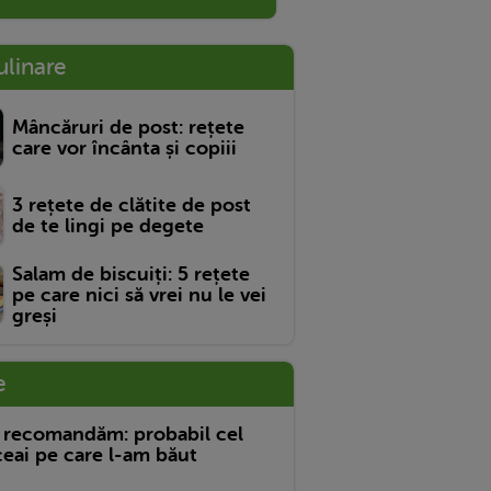
ulinare
Mâncăruri de post: rețete
care vor încânta și copiii
3 rețete de clătite de post
de te lingi pe degete
Salam de biscuiți: 5 rețete
pe care nici să vrei nu le vei
greși
e
 recomandăm: probabil cel
eai pe care l-am băut