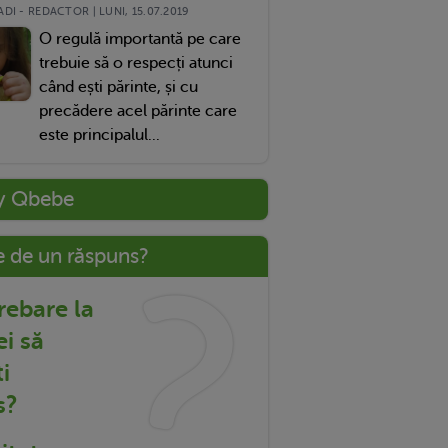
DI - REDACTOR | LUNI, 15.07.2019
O regulă importantă pe care
trebuie să o respecți atunci
când ești părinte, și cu
precădere acel părinte care
este principalul...
y Qbebe
e de un răspuns?
trebare la
ei să
i
s?