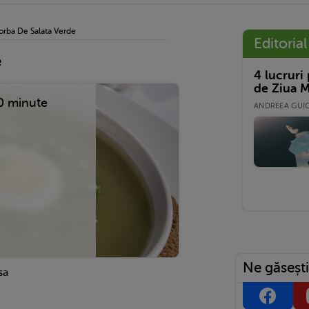
orba De Salata Verde
Editorial
e
4 lucruri
de Ziua M
0 minute
ANDREEA GUICĂ
Ne găsești
sa