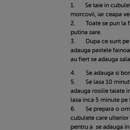
1. Se taie in cubulete
morcovii, iar ceapa v
2. Toate se pun la fie
putina sare.
3. Dupa ce sunt pe tre
adauga pastele fainoas
au fiert se adauga sala
4. Se adauga si bors
5. Se lasa 10 minute 
adauga rosiile taiate 
lasa inca 5 minute pe 
6. Se prepara o omle
cubulete care ulterior
pentru a se adauga in