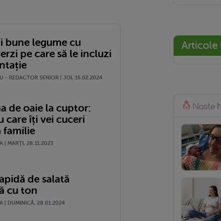
i bune legume cu
Articole
erzi pe care să le incluzi
ntație
 - REDACTOR SENIOR | JOI, 15.02.2024
a de oaie la cuptor:
u care îți vei cuceri
 familie
| MARŢI, 28.11.2023
apidă de salată
ă cu ton
 | DUMINICĂ, 28.01.2024