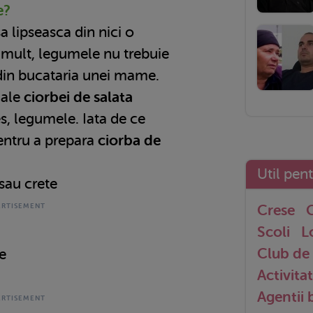
e?
 lipseasca din nici o
 mult, legumele nu trebuie
 din bucataria unei mame.
 ale
ciorbei de salata
s, legumele. Iata de ce
pentru a prepara
ciorba de
Util pen
 sau crete
Crese
G
Scoli
L
Club de 
e
Activitat
Agentii