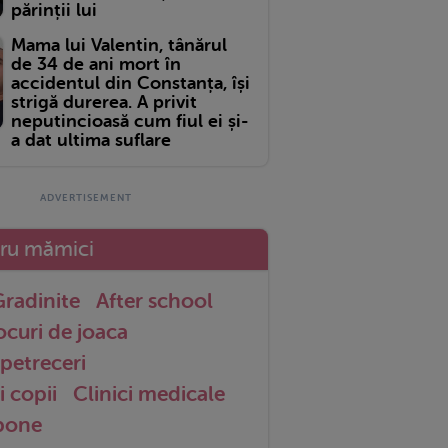
părinții lui
Mama lui Valentin, tânărul
de 34 de ani mort în
accidentul din Constanța, își
strigă durerea. A privit
neputincioasă cum fiul ei și-
a dat ultima suflare
tru mămici
radinite
After school
ocuri de joaca
petreceri
i copii
Clinici medicale
 bone