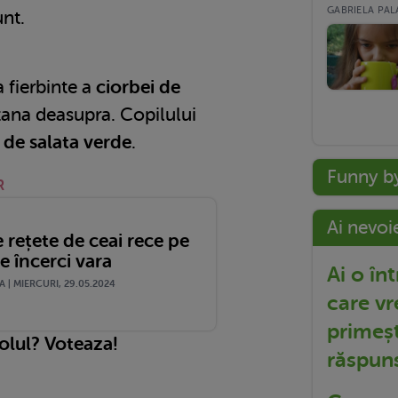
GABRIELA PALA
unt.
 fierbinte a
ciorbei de
ana deasupra. Copilului
 de salata verde
.
Funny b
R
Ai nevoi
e rețete de ceai rece pe
le încerci vara
Ai o în
| MIERCURI, 29.05.2024
care vr
primeșt
colul? Voteaza!
răspun