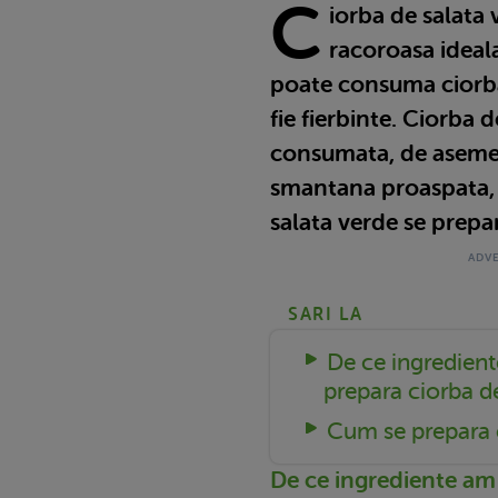
C
iorba de salata 
racoroasa ideala
poate consuma ciorba 
fie fierbinte. Ciorba 
consumata, de asemen
smantana proaspata, 
salata verde se prepa
SARI LA
De ce ingredient
prepara ciorba d
Cum se prepara c
De ce ingrediente am