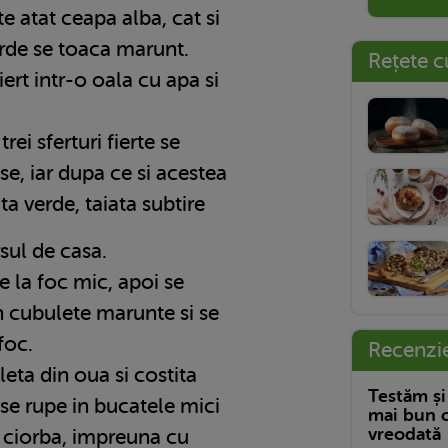
 atat ceapa alba, cat si
erde se toaca marunt.
Rețete c
rt intr-o oala cu apa si
i sferturi fierte se
e, iar dupa ce si acestea
ta verde, taiata subtire
ul de casa.
la foc mic, apoi se
in cubulete marunte si se
foc.
Recenzi
ta din oua si costita
Testăm și
 se rupe in bucatele mici
mai bun c
vreodată
 ciorba, impreuna cu