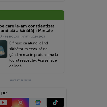
 pe care le-am conștientizat
ondială a Sănătății Mintale
 - PSIHOLOG | MARŢI, 10.10.2023
E firesc ca atunci când
sărbătorim ceva, să ne
gândim mai în profunzime la
lucrul respectiv. Așa se face
că încă...
 pe