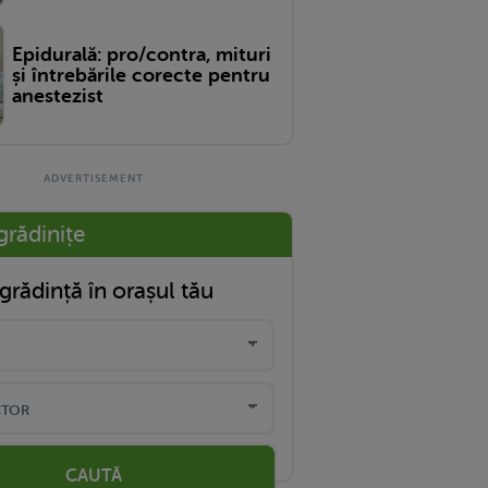
Epidurală: pro/contra, mituri
și întrebările corecte pentru
anestezist
grădinițe
grădință în orașul tău
CAUTĂ