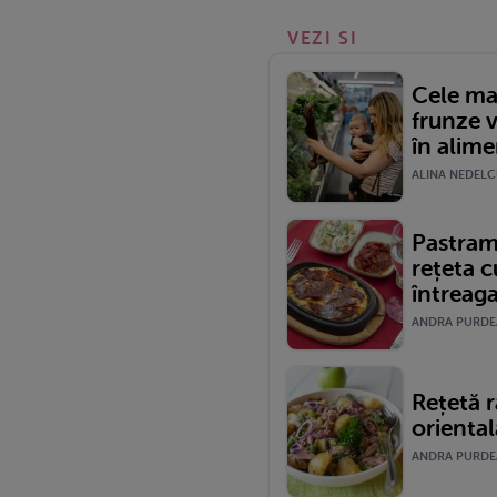
VEZI SI
Cele ma
frunze v
în alime
ALINA NEDELCU
Pastram
rețeta c
întreaga
ANDRA PURDEA 
Rețetă r
oriental
ANDRA PURDEA