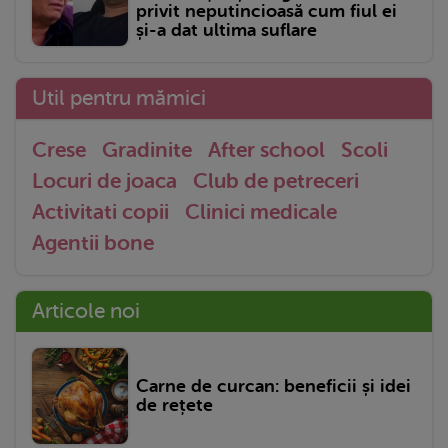
privit neputincioasă cum fiul ei
și-a dat ultima suflare
Util pentru mămici
Crese
Gradinite
After school
Scoli
Locuri de joaca
Club de petreceri
Activitati copii
Clinici medicale
Agentii bone
Articole noi
Carne de curcan: beneficii și idei
de rețete