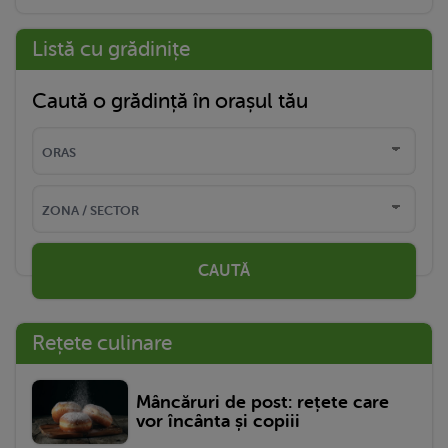
Listă cu grădinițe
Caută o grădință în orașul tău
CAUTĂ
Rețete culinare
Mâncăruri de post: rețete care
vor încânta și copiii