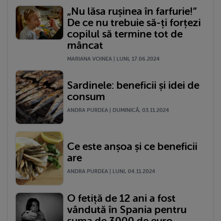
„Nu lăsa rușinea în farfurie!”
De ce nu trebuie să-ți forțezi
copilul să termine tot de
mâncat
MARIANA VOINEA | LUNI, 17.06.2024
Sardinele: beneficii și idei de
consum
ANDRA PURDEA | DUMINICĂ, 03.11.2024
Ce este anșoa și ce beneficii
are
ANDRA PURDEA | LUNI, 04.11.2024
O fetiță de 12 ani a fost
vândută în Spania pentru
suma de 3000 de euro.