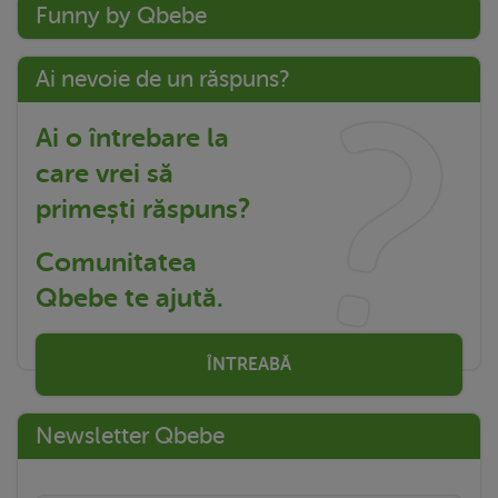
Funny by Qbebe
Ai nevoie de un răspuns?
Ai o întrebare la
care vrei să
primești răspuns?
Comunitatea
Qbebe te ajută.
ÎNTREABĂ
Newsletter Qbebe