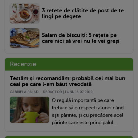
3 rețete de clătite de post de te
lingi pe degete
Salam de biscuiți: 5 rețete pe
care nici să vrei nu le vei greși
Recenzie
Testăm și recomandăm: probabil cel mai bun
ceai pe care l-am băut vreodată
GABRIELA PALADI - REDACTOR | LUNI, 15.07.2019
O regulă importantă pe care
trebuie să o respecți atunci când
ești părinte, și cu precădere acel
părinte care este principalul...