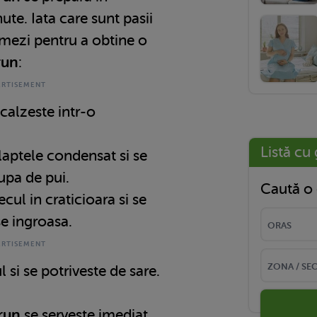
te. Iata care sunt pasii
urmezi pentru a obtine o
run
:
alzeste intr-o
Listă cu 
aptele condensat si se
upa de pui.
Caută o 
l in craticioara si se
e ingroasa.
i se potriveste de sare.
run
se serveste imediat