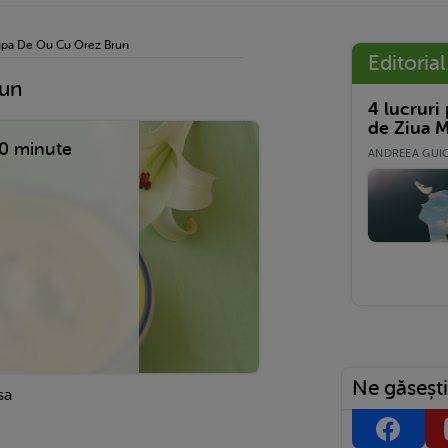
upa De Ou Cu Orez Brun
Editorial
run
4 lucruri
de Ziua M
0 minute
ANDREEA GUICĂ
Ne găsești
sa