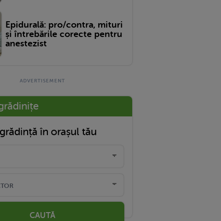
Epidurală: pro/contra, mituri
și întrebările corecte pentru
anestezist
grădinițe
grădință în orașul tău
CAUTĂ