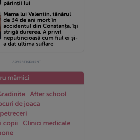
părinții lui
Mama lui Valentin, tânărul
de 34 de ani mort în
accidentul din Constanța, își
strigă durerea. A privit
neputincioasă cum fiul ei și-
a dat ultima suflare
tru mămici
radinite
After school
ocuri de joaca
petreceri
i copii
Clinici medicale
 bone