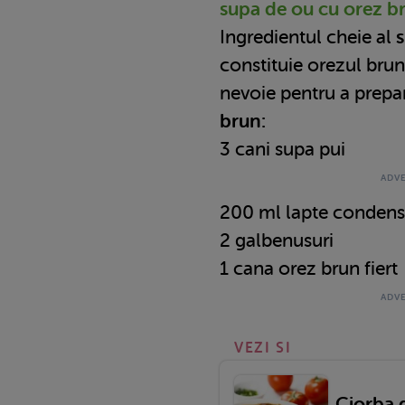
supa de ou cu orez b
Ingredientul cheie al
s
constituie orezul brun.
nevoie pentru a prep
brun:
3 cani supa pui
200 ml lapte condens
2 galbenusuri
1 cana orez brun fiert
VEZI SI
Ciorba d