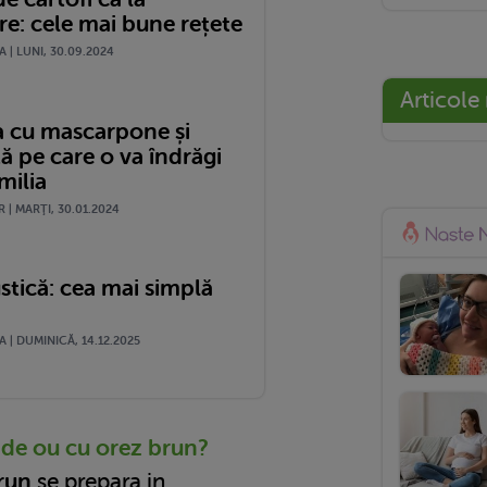
re: cele mai bune rețete
| LUNI, 30.09.2024
Articole
ra cu mascarpone și
ă pe care o va îndrăgi
milia
 | MARŢI, 30.01.2024
stică: cea mai simplă
| DUMINICĂ, 14.12.2025
de ou cu orez brun?
brun
se prepara in