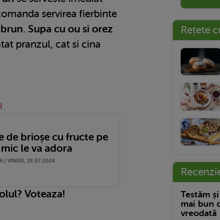
comanda servirea fierbinte
 brun
.
Supa cu ou si orez
Rețete c
tat pranzul, cat si cina
R
e de brioșe cu fructe pe
 mic le va adora
| VINERI, 19.07.2024
Recenzi
colul? Voteaza!
Testăm și
mai bun c
vreodată