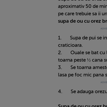
aproximativ 50 de minu
pe care trebuie sa ii 
supa de ou cu orez b
1. Supa de pui se inc
craticioara.
2. Ouale se bat cu l
toarna peste ½ cana s
3. Se toarna amestecu
lasa pe foc mic pana s
4. Se adauga orezul s
Supa de ou cu orez b