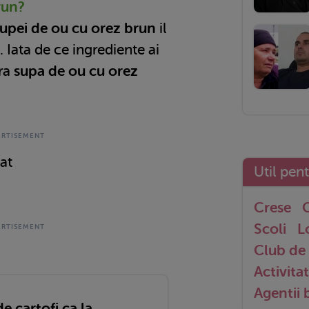
run?
upei de ou cu orez brun
il
 Iata de ce ingrediente ai
ara
supa de ou cu orez
at
Util pen
Crese
G
Scoli
L
Club de 
Activitat
Agentii
e cartofi ca la