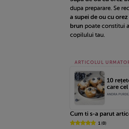
dupa preparare. Se re
a supei de ou cu orez
brun
poate constitui a
copilului tau.
ARTICOLUL URMATO
10 rețet
care cel
ANDRA PURDEA 
Cum ti s-a parut arti
1
(
0
)