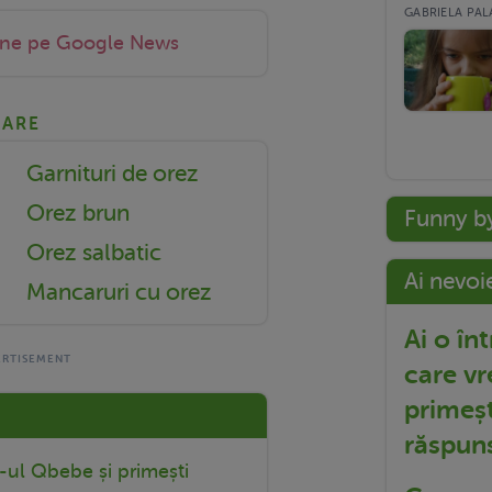
GABRIELA PALA
-ne pe Google News
NARE
Garnituri de orez
Orez brun
Funny b
Orez salbatic
Ai nevoi
Mancaruri cu orez
Ai o în
care vr
primeșt
răspun
r-ul Qbebe și primești