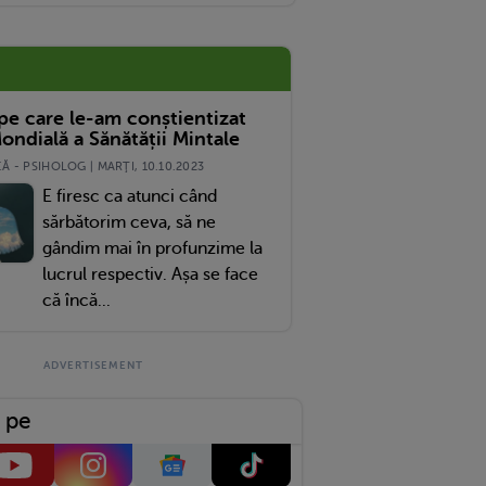
 pe care le-am conștientizat
ondială a Sănătății Mintale
 - PSIHOLOG | MARŢI, 10.10.2023
E firesc ca atunci când
sărbătorim ceva, să ne
gândim mai în profunzime la
lucrul respectiv. Așa se face
că încă...
 pe