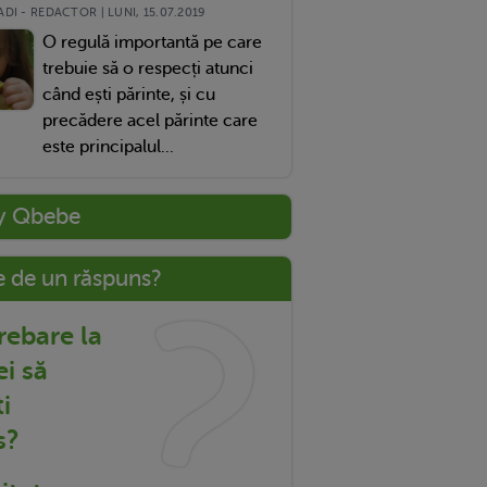
DI - REDACTOR | LUNI, 15.07.2019
O regulă importantă pe care
trebuie să o respecți atunci
când ești părinte, și cu
precădere acel părinte care
este principalul...
y Qbebe
e de un răspuns?
trebare la
ei să
i
s?