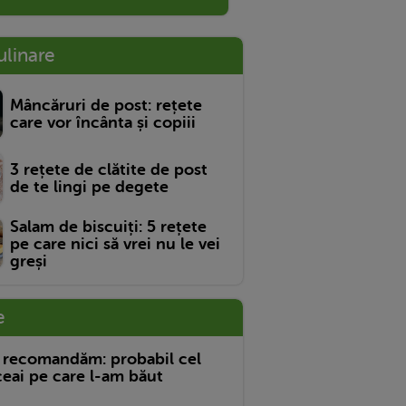
ulinare
Mâncăruri de post: rețete
care vor încânta și copiii
3 rețete de clătite de post
de te lingi pe degete
Salam de biscuiți: 5 rețete
pe care nici să vrei nu le vei
greși
e
 recomandăm: probabil cel
eai pe care l-am băut