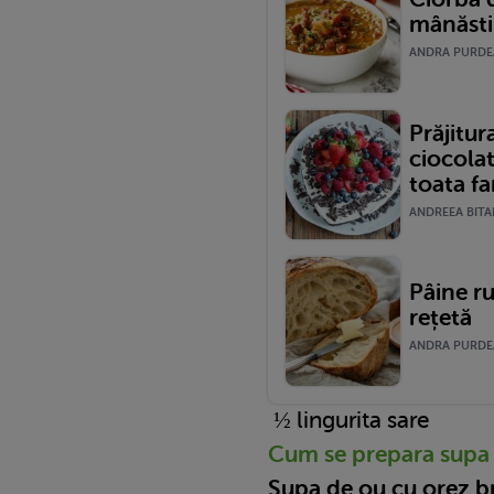
mânăsti
ANDRA PURDEA 
Prăjitu
ciocolat
toata fa
ANDREEA BITAR
Pâine ru
rețetă
ANDRA PURDEA 
½ lingurita sare
Cum se prepara supa 
Supa de ou cu orez 