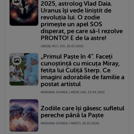
2025, astrolog Vlad Daia.
Uranus își vede liniștit de
revoluția lui. O zodie
primește un apel SOS
disperat, pe care să-l rezolve
PRONTO! E de la astre!
QBEBE.RO | JOI, 10.07.2025
„Primul Paște în 4". Faceți
cunoștință cu micuța Miray,
fetița lui Culiță Sterp. Ce
imagini adorabile de familie a
postat artistul
MARIANA VOINEA | MIERCURI, 23.04.2025
Zodiile care își găsesc sufletul
pereche până la Paște
MARIANA VOINEA | MARŢI, 10.03.2026