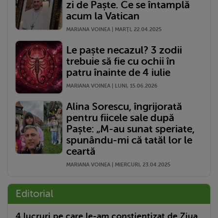
zi de Paște. Ce se întamplă
acum la Vatican
MARIANA VOINEA | MARŢI, 22.04.2025
Le paște necazul? 3 zodii
trebuie să fie cu ochii în
patru înainte de 4 iulie
MARIANA VOINEA | LUNI, 15.06.2026
Alina Sorescu, îngrijorată
pentru fiicele sale după
Paște: „M-au sunat speriate,
spunându-mi că tatăl lor le
ceartă
MARIANA VOINEA | MIERCURI, 23.04.2025
Editorial
4 lucruri pe care le-am conștientizat de Ziua