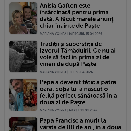
Anisia Gafton este
însărcinată pentru prima
dată. A făcut marele anunț
chiar înainte de Paște
MARIANA VOINEA | MIERCURI, 15.04.2026
Tradiții și superstiții de
Izvorul Tămăduirii. Ce nu ai
voie să faci în prima zi de
vineri de după Paște
MARIANA VOINEA | JOI, 16.04.2026
Pepe a devenit tătic a patra
oară. Soția lui a născut o
fetiță perfect sănătoasă în a
doua zi de Paște
MARIANA VOINEA | MARŢI, 14.04.2026
Papa Francisc a murit la
vârsta de 88 de ani, în a doua