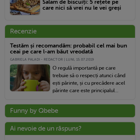
Salam de biscuiți: 5 rețete pe
care nici să vrei nu le vei greși
Recenzie
Testăm și recomandăm: probabil cel mai bun
ceai pe care l-am băut vreodată
GABRIELA PALADI - REDACTOR | LUNI, 15.07.2019
O regulă importantă pe care
trebuie să o respecți atunci când
ești părinte, și cu precădere acel
părinte care este principalul...
Funny by Qbebe
Ai nevoie de un răspuns?