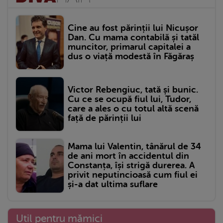
Cine au fost părinții lui Nicușor
Dan. Cu mama contabilă și tatăl
muncitor, primarul capitalei a
dus o viață modestă în Făgăraș
Victor Rebengiuc, tată și bunic.
Cu ce se ocupă fiul lui, Tudor,
care a ales o cu totul altă scenă
față de părinții lui
Mama lui Valentin, tânărul de 34
de ani mort în accidentul din
Constanța, își strigă durerea. A
privit neputincioasă cum fiul ei
și-a dat ultima suflare
Util pentru mămici