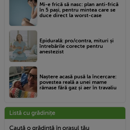
Mi-e frică să nasc: plan anti-frică
în 5 pași, pentru mintea care se
duce direct la worst-case
Epidurală: pro/contra, mituri și
întrebările corecte pentru
anestezist
Naștere acasă pusă la încercare:
povestea reală a unei mame
rămase fără gaz și aer în travaliu
Listă cu grădinițe
Caută o grădință în orașul tău