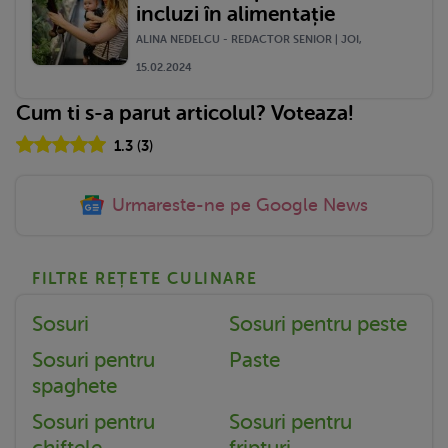
incluzi în alimentație
ALINA NEDELCU - REDACTOR SENIOR | JOI,
15.02.2024
Cum ti s-a parut articolul? Voteaza!
1.3
(
3
)
Urmareste-ne pe Google News
FILTRE REȚETE CULINARE
Sosuri
Sosuri pentru peste
Sosuri pentru
Paste
spaghete
Sosuri pentru
Sosuri pentru
chiftele
fripturi