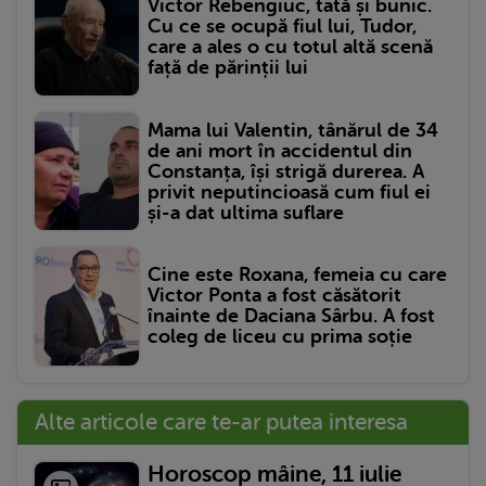
Victor Rebengiuc, tată și bunic.
Cu ce se ocupă fiul lui, Tudor,
care a ales o cu totul altă scenă
față de părinții lui
Mama lui Valentin, tânărul de 34
de ani mort în accidentul din
Constanța, își strigă durerea. A
privit neputincioasă cum fiul ei
și-a dat ultima suflare
Cine este Roxana, femeia cu care
Victor Ponta a fost căsătorit
înainte de Daciana Sârbu. A fost
coleg de liceu cu prima soție
Alte articole care te-ar putea interesa
Horoscop mâine, 11 iulie