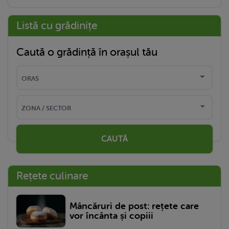
Listă cu grădinițe
Caută o grădință în orașul tău
CAUTĂ
Rețete culinare
Mâncăruri de post: rețete care
vor încânta și copiii