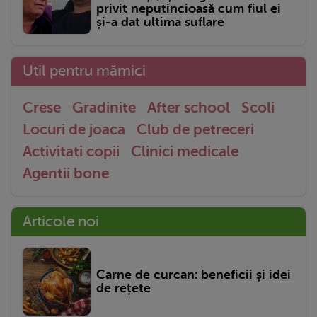
privit neputincioasă cum fiul ei
și-a dat ultima suflare
Util pentru mămici
Crese
Gradinite
After school
Scoli
Locuri de joaca
Club de petreceri
Activitati copii
Clinici medicale
Agentii bone
Articole noi
Carne de curcan: beneficii și idei
de rețete