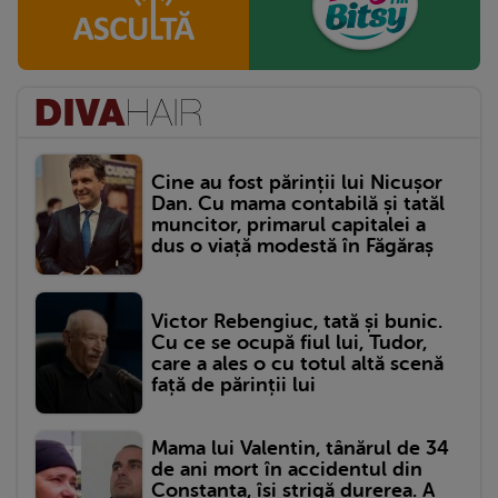
Cine au fost părinții lui Nicușor
Dan. Cu mama contabilă și tatăl
muncitor, primarul capitalei a
dus o viață modestă în Făgăraș
Victor Rebengiuc, tată și bunic.
Cu ce se ocupă fiul lui, Tudor,
care a ales o cu totul altă scenă
față de părinții lui
Mama lui Valentin, tânărul de 34
de ani mort în accidentul din
Constanța, își strigă durerea. A