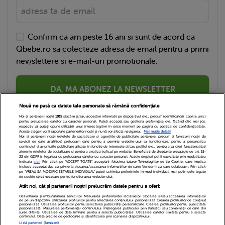
Confirm ca am peste 16 ani si sunt de acord ca
Qbebe.ro sa colecteze adresa de email pentru a primi
newslettere si e-mail-uri promotionale.
DA, MA ABONEZ LA NEWSLETTER
Nouă ne pasă ca datele tale personale să rămână confidențiale
Noi și partenerii noștri
1019
stocăm și/sau accesăm informații pe dispozitivul dvs., precum identificatorii cookie unici
pentru prelucrarea datelor cu caracter personal. Puteți accepta sau gestiona preferințele dvs. făcând clic mai jos,
respectiv vă puteți opune utilizării unui interes legitim în orice moment pe pagina cu politica de confidențialitate.
Aceste alegeri vor fi raportate partenerilor noștri și nu vă vor afecta navigarea.
Mai multe detalii
Noi si partenerii nostri (retelele de socializare si agentiile de publicitate partenere, precum si furnizorii nostri de
servicii de date analitice) prelucram date pentru a permite website-ului sa functioneze, pentru a personaliza
continutul si anunturile publicitare afisate in functie de interesele si/sau profilul dvs., pentru a va oferi functionalitati
aferente retelelor de socializare si pentru a analiza traficul pe website. Beneficiati de drepturile prevazute de art. 15-
22 din GDPR in legatura cu prelucrarea datelor cu caracter personal. Aceste drepturi pot fi exercitate prin modalitatea
indicata
aici
. Prin click pe “ACCEPT TOATE”, acceptati folosirea tuturor Tehnologiilor de tip Cookie, care implica
inclusiv acceptul dvs. cu privire la stocarea/accesarea informatiilor de catre Vendor-ii cu care colaboram. Prin click
Echipa Editoriala
Newsletter
Contact
pe “VREAU SA MODIFIC SETARILE INDIVIDUAL” puteti schimba preferintele in mod individual, mai putin cele legate
de cookie strict necesare pentru functionarea website-ului.
Atât noi, cât și partenerii noștri prelucrăm datele pentru a oferi:
Cariere
Cookies
Politica de confidentialitate
Dezvoltarea și îmbunătățirea serviciilor. Măsurarea performanței reclamelor. Stocarea și/sau accesarea informațiilor
de pe un dispozitiv. Utilizarea profilurilor pentru selectarea conținutului personalizat. Crearea profilurilor de conținut
DivaHair Cosmetics
Despre noi
personalizat. Utilizarea profilurilor pentru selectarea publicității personalizate. Crearea profilurilor pentru publicitate
personalizată. Măsurarea performanței conținutului. Înțelegerea publicului prin statistici sau combinații de date din
surse diferite. Utilizarea de date limitate pentru a selecta publicitatea. Utilizarea datelor limitate pentru a selecta
conținutul. Date precise de geolocație și identificarea prin scanarea dispozitivului.
Termeni si conditii
Setari Cookies
Listă parteneri (furnizori)