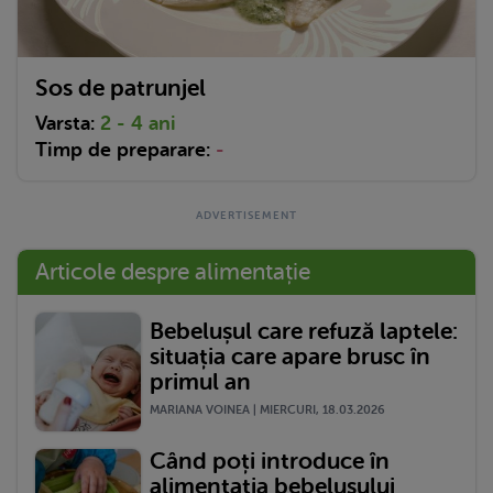
Sos de patrunjel
Varsta:
2 - 4 ani
Timp de preparare:
-
Articole despre alimentație
Bebelușul care refuză laptele:
situația care apare brusc în
primul an
MARIANA VOINEA | MIERCURI, 18.03.2026
Când poți introduce în
alimentația bebelușului