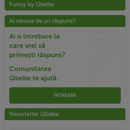
Funny by Qbebe
Ai nevoie de un răspuns?
Ai o întrebare la
care vrei să
primești răspuns?
Comunitatea
Qbebe te ajută.
ÎNTREABĂ
Newsletter Qbebe