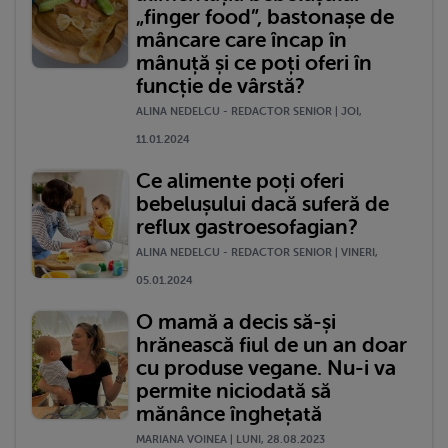
„finger food”, bastonașe de
mâncare care încap în
mânuță și ce poți oferi în
funcție de vârstă?
ALINA NEDELCU - REDACTOR SENIOR | JOI,
11.01.2024
Ce alimente poți oferi
bebelușului dacă suferă de
reflux gastroesofagian?
ALINA NEDELCU - REDACTOR SENIOR | VINERI,
05.01.2024
O mamă a decis să-și
hrănească fiul de un an doar
cu produse vegane. Nu-i va
permite niciodată să
mănânce înghețată
MARIANA VOINEA | LUNI, 28.08.2023