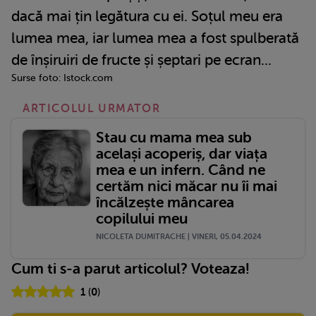
dacă mai țin legătura cu ei. Soțul meu era
lumea mea, iar lumea mea a fost spulberată
de înșiruiri de fructe și șeptari pe ecran...
Surse foto: Istock.com
ARTICOLUL URMATOR
Stau cu mama mea sub
același acoperiș, dar viața
mea e un infern. Când ne
certăm nici măcar nu îi mai
încălzește mâncarea
copilului meu
NICOLETA DUMITRACHE | VINERI, 05.04.2024
Cum ti s-a parut articolul? Voteaza!
1
(
0
)