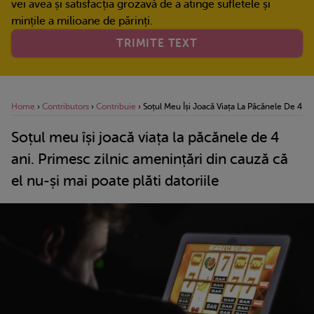
vei avea și satisfacția grozavă de a atinge sufletele și
mințile a milioane de părinți.
TRIMITE TEXT
Home
›
Contributors
›
Contribuie
›
Soțul Meu Își Joacă Viața La Păcănele De 4 An
Soțul meu își joacă viața la păcănele de 4
ani. Primesc zilnic amenințări din cauză că
el nu-și mai poate plăti datoriile