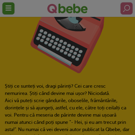
Știți ce sunteți voi, dragi părinți? Cei care cresc
nemurirea. Știți când devine mai ușor? Niciodată.
Aici vă puteți scrie gândurile, oboselile, frământările,
dorințele și să ajungeți, astfel, cu ele, către toți ceilalți ca
voi. Pentru că meseria de părinte devine mai ușoară
numai atunci când poți spune ”- Hei, și eu am trecut prin
asta!”. Nu numai că vei deveni autor publicat la Qbebe, dar