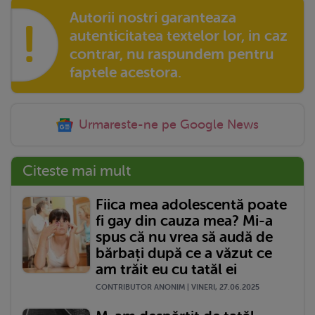
Autorii nostri garanteaza
!
autenticitatea textelor lor, in caz
contrar, nu raspundem pentru
faptele acestora.
Urmareste-ne pe Google News
Citeste mai mult
Fiica mea adolescentă poate
fi gay din cauza mea? Mi-a
spus că nu vrea să audă de
bărbați după ce a văzut ce
am trăit eu cu tatăl ei
CONTRIBUTOR ANONIM | VINERI, 27.06.2025