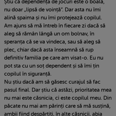
Știu că dependența de jocuri este o boală,
nu doar „lipsă de voință”. Dar asta nu îmi
alină spaima și nu îmi protejează copilul.
Am ajuns să mă întreb în fiecare zi dacă să
aleg să rămân lângă un om bolnav, în
speranța că se va vindeca, sau să aleg să
plec, chiar dacă asta înseamnă să rup
definitiv familia pe care am visat-o. Eu nu
pot sta cu un soț dependent și să îmi țin
copilul în siguranță.
Nu știu dacă am să găsesc curajul să fac
pasul final. Dar știu că astăzi, prioritatea mea
nu mai este căsnicia, ci este copilul meu. Din
păcate nu mai am părinți care să mă susțină,
ambii fiind despărțiți, în alte căsnicii, abia