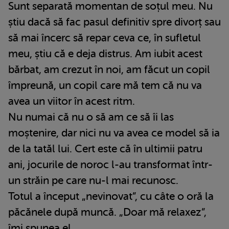
Sunt separată momentan de soțul meu. Nu
știu dacă să fac pasul definitiv spre divorț sau
să mai încerc să repar ceva ce, în sufletul
meu, știu că e deja distrus. Am iubit acest
bărbat, am crezut în noi, am făcut un copil
împreună, un copil care mă tem că nu va
avea un viitor în acest ritm.
Nu numai că nu o să am ce să îi las
moștenire, dar nici nu va avea ce model să ia
de la tatăl lui. Cert este că în ultimii patru
ani, jocurile de noroc l-au transformat într-
un străin pe care nu-l mai recunosc.
Totul a început „nevinovat”, cu câte o oră la
păcănele după muncă. „Doar mă relaxez”,
îmi spunea el.