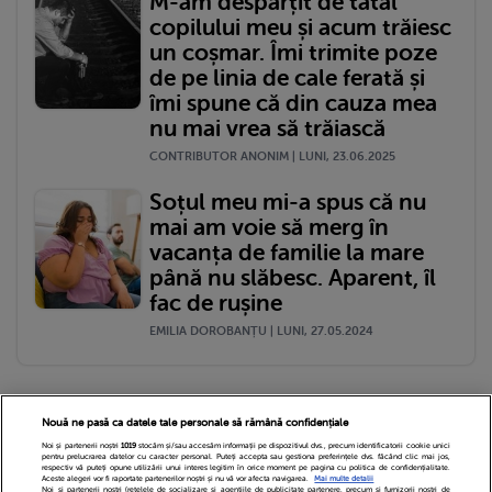
M-am despărțit de tatăl
copilului meu și acum trăiesc
un coșmar. Îmi trimite poze
de pe linia de cale ferată și
îmi spune că din cauza mea
nu mai vrea să trăiască
CONTRIBUTOR ANONIM | LUNI, 23.06.2025
Soțul meu mi-a spus că nu
mai am voie să merg în
vacanța de familie la mare
până nu slăbesc. Aparent, îl
fac de rușine
EMILIA DOROBANȚU | LUNI, 27.05.2024
Nouă ne pasă ca datele tale personale să rămână confidențiale
Noi și partenerii noștri
1019
stocăm și/sau accesăm informații pe dispozitivul dvs., precum identificatorii cookie unici
pentru prelucrarea datelor cu caracter personal. Puteți accepta sau gestiona preferințele dvs. făcând clic mai jos,
respectiv vă puteți opune utilizării unui interes legitim în orice moment pe pagina cu politica de confidențialitate.
Aceste alegeri vor fi raportate partenerilor noștri și nu vă vor afecta navigarea.
Mai multe detalii
Noi si partenerii nostri (retelele de socializare si agentiile de publicitate partenere, precum si furnizorii nostri de