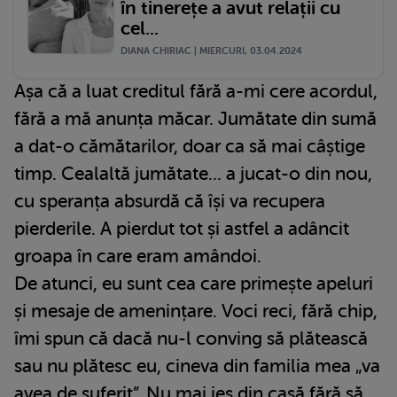
în tinerețe a avut relații cu
cel...
DIANA CHIRIAC | MIERCURI, 03.04.2024
Așa că a luat creditul fără a-mi cere acordul,
fără a mă anunța măcar. Jumătate din sumă
a dat-o cămătarilor, doar ca să mai câștige
timp. Cealaltă jumătate... a jucat-o din nou,
cu speranța absurdă că își va recupera
pierderile. A pierdut tot și astfel a adâncit
groapa în care eram amândoi.
De atunci, eu sunt cea care primește apeluri
și mesaje de amenințare. Voci reci, fără chip,
îmi spun că dacă nu-l conving să plătească
sau nu plătesc eu, cineva din familia mea „va
avea de suferit”. Nu mai ies din casă fără să