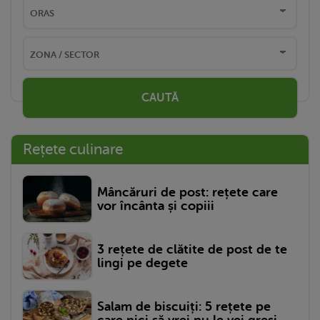
CAUTĂ
Rețete culinare
Mâncăruri de post: rețete care
vor încânta și copiii
3 rețete de clătite de post de te
lingi pe degete
Salam de biscuiți: 5 rețete pe
care nici să vrei nu le vei greși