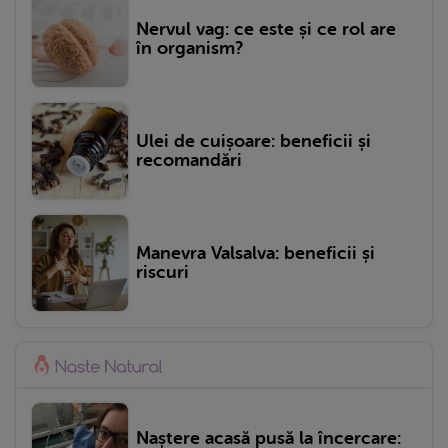
Nervul vag: ce este și ce rol are
în organism?
Ulei de cuișoare: beneficii și
recomandări
Manevra Valsalva: beneficii și
riscuri
Naștere acasă pusă la încercare: