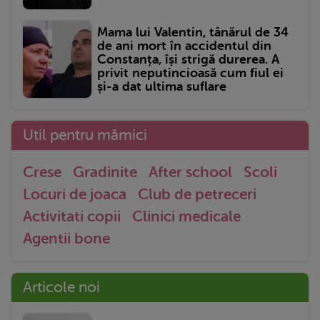
Mama lui Valentin, tânărul de 34
de ani mort în accidentul din
Constanța, își strigă durerea. A
privit neputincioasă cum fiul ei
și-a dat ultima suflare
Util pentru mămici
Crese
Gradinite
After school
Scoli
Locuri de joaca
Club de petreceri
Activitati copii
Clinici medicale
Agentii bone
Articole noi