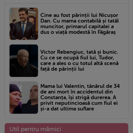
Cine au fost părinții lui Nicușor
Dan. Cu mama contabilă și tatăl
muncitor, primarul capitalei a
dus o viață modestă în Făgăraș
Victor Rebengiuc, tată și bunic.
Cu ce se ocupă fiul lui, Tudor,
care a ales o cu totul altă scenă
față de părinții lui
Mama lui Valentin, tânărul de 34
de ani mort în accidentul din
Constanța, își strigă durerea. A
privit neputincioasă cum fiul ei
și-a dat ultima suflare
Util pentru mămici