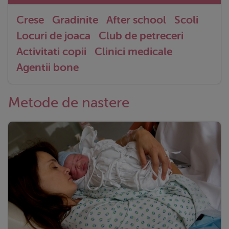
Crese
Gradinite
After school
Scoli
Locuri de joaca
Club de petreceri
Activitati copii
Clinici medicale
Agentii bone
Metode de nastere