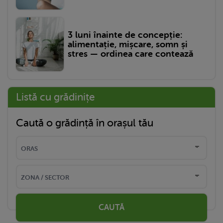
3 luni înainte de concepție:
alimentație, mișcare, somn și
stres — ordinea care contează
Listă cu grădinițe
Caută o grădință în orașul tău
CAUTĂ