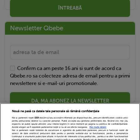
ÎNTREABĂ
Newsletter Qbebe
Confirm ca am peste 16 ani si sunt de acord ca
Qbebe.ro sa colecteze adresa de email pentru a primi
newslettere si e-mail-uri promotionale.
DA, MA ABONEZ LA NEWSLETTER
Nouă ne pasă ca datele tale personale să rămână confidențiale
Noi și partenerii noștri
1019
stocăm și/sau accesăm informații pe dispozitivul dvs., precum identificatorii cookie unici
pentru prelucrarea datelor cu caracter personal. Puteți accepta sau gestiona preferințele dvs. făcând clic mai jos,
respectiv vă puteți opune utilizării unui interes legitim în orice moment pe pagina cu politica de confidențialitate.
Aceste alegeri vor fi raportate partenerilor noștri și nu vă vor afecta navigarea.
Mai multe detalii
Noi si partenerii nostri (retelele de socializare si agentiile de publicitate partenere, precum si furnizorii nostri de
servicii de date analitice) prelucram date pentru a permite website-ului sa functioneze, pentru a personaliza
continutul si anunturile publicitare afisate in functie de interesele si/sau profilul dvs., pentru a va oferi functionalitati
aferente retelelor de socializare si pentru a analiza traficul pe website. Beneficiati de drepturile prevazute de art. 15-