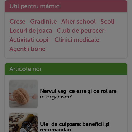
Util pentru mămici
Crese
Gradinite
After school
Scoli
Locuri de joaca
Club de petreceri
Activitati copii
Clinici medicale
Agentii bone
Articole noi
Nervul vag: ce este și ce rol are
în organism?
Ulei de cuișoare: beneficii și
recomandări