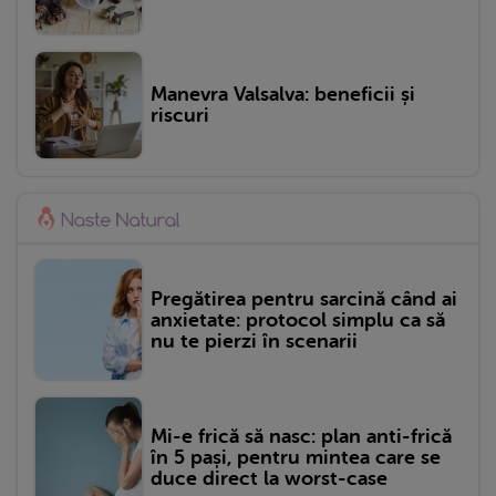
Manevra Valsalva: beneficii și
riscuri
Pregătirea pentru sarcină când ai
anxietate: protocol simplu ca să
nu te pierzi în scenarii
Mi-e frică să nasc: plan anti-frică
în 5 pași, pentru mintea care se
duce direct la worst-case