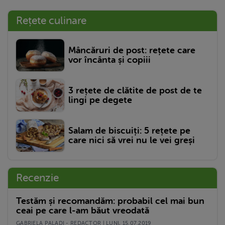
Rețete culinare
Mâncăruri de post: rețete care
vor încânta și copiii
3 rețete de clătite de post de te
lingi pe degete
Salam de biscuiți: 5 rețete pe
care nici să vrei nu le vei greși
Recenzie
Testăm și recomandăm: probabil cel mai bun
ceai pe care l-am băut vreodată
GABRIELA PALADI - REDACTOR | LUNI, 15.07.2019