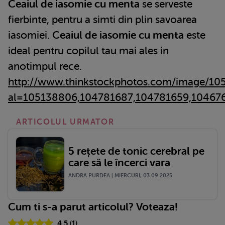
Ceaiul de iasomie cu menta
se serveste
fierbinte, pentru a simti din plin savoarea
iasomiei.
Ceaiul de iasomie cu menta
este
ideal pentru copilul tau mai ales in
anotimpul rece.
http://www.thinkstockphotos.com/image/1
al=105138806,104781687,104781659,104676
ARTICOLUL URMATOR
5 rețete de tonic cerebral pe
care să le încerci vara
ANDRA PURDEA | MIERCURI, 03.09.2025
Cum ti s-a parut articolul? Voteaza!
4.5
(
1
)