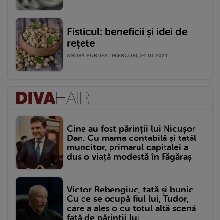
Fisticul: beneficii și idei de
rețete
ANDRA PURDEA | MIERCURI, 24.01.2024
Cine au fost părinții lui Nicușor
Dan. Cu mama contabilă și tatăl
muncitor, primarul capitalei a
dus o viață modestă în Făgăraș
Victor Rebengiuc, tată și bunic.
Cu ce se ocupă fiul lui, Tudor,
care a ales o cu totul altă scenă
față de părinții lui