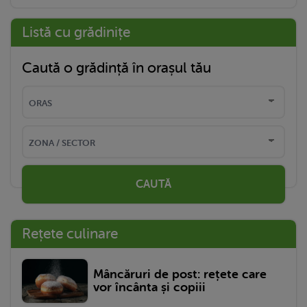
Listă cu grădinițe
Caută o grădință în orașul tău
CAUTĂ
Rețete culinare
Mâncăruri de post: rețete care
vor încânta și copiii