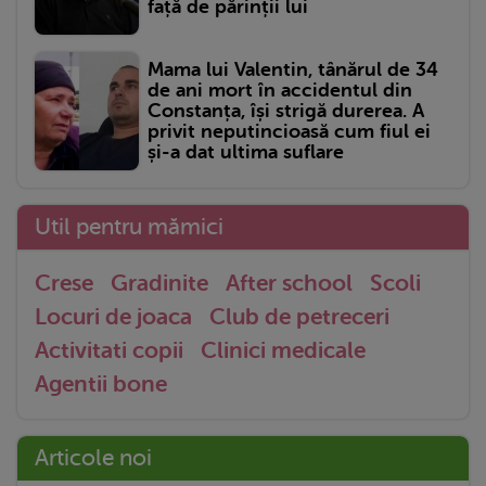
față de părinții lui
Mama lui Valentin, tânărul de 34
de ani mort în accidentul din
Constanța, își strigă durerea. A
privit neputincioasă cum fiul ei
și-a dat ultima suflare
Util pentru mămici
Crese
Gradinite
After school
Scoli
Locuri de joaca
Club de petreceri
Activitati copii
Clinici medicale
Agentii bone
Articole noi