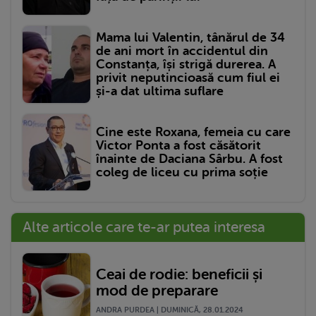
Mama lui Valentin, tânărul de 34
de ani mort în accidentul din
Constanța, își strigă durerea. A
privit neputincioasă cum fiul ei
și-a dat ultima suflare
Cine este Roxana, femeia cu care
Victor Ponta a fost căsătorit
înainte de Daciana Sârbu. A fost
coleg de liceu cu prima soție
Alte articole care te-ar putea interesa
Ceai de rodie: beneficii și
mod de preparare
ANDRA PURDEA | DUMINICĂ, 28.01.2024