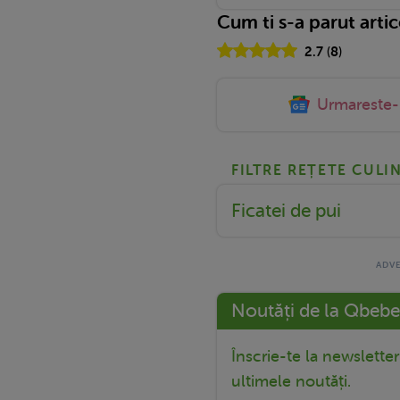
Cum ti s-a parut arti
2.7
(
8
)
Urmareste
FILTRE REȚETE CULI
Ficatei de pui
Noutăți de la Qbebe
Înscrie-te la newslette
ultimele noutăți.