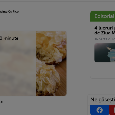
acinta Cu Ficat
Editorial
4 lucruri
de Ziua M
0 minute
ANDREEA GUICĂ
Ne găsești
sa