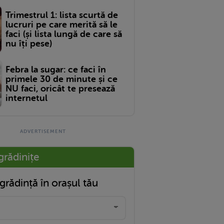
Trimestrul 1: lista scurtă de
lucruri pe care merită să le
faci (și lista lungă de care să
nu îți pese)
Febra la sugar: ce faci în
primele 30 de minute și ce
NU faci, oricât te presează
internetul
grădinițe
grădință în orașul tău