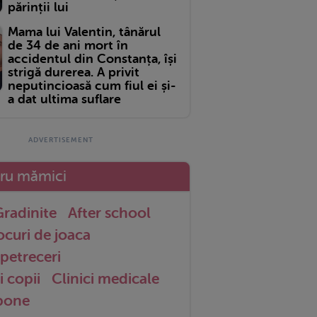
părinții lui
Mama lui Valentin, tânărul
de 34 de ani mort în
accidentul din Constanța, își
strigă durerea. A privit
neputincioasă cum fiul ei și-
a dat ultima suflare
tru mămici
radinite
After school
ocuri de joaca
petreceri
i copii
Clinici medicale
 bone