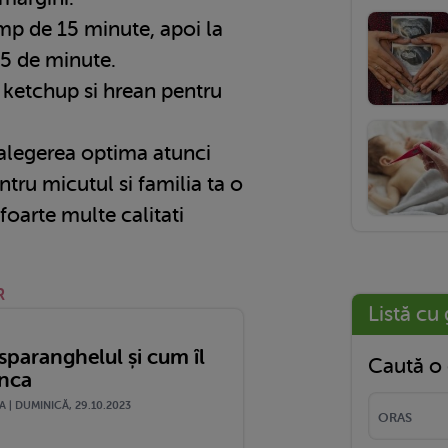
timp de 15 minute, apoi la
25 de minute.
 ketchup si hrean pentru
alegerea optima atunci
ntru micutul si familia ta o
 foarte multe calitati
R
Listă cu 
sparanghelul și cum îl
Caută o 
nca
 | DUMINICĂ, 29.10.2023