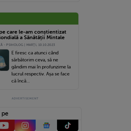
 pe care le-am conștientizat
ondială a Sănătății Mintale
 - PSIHOLOG | MARŢI, 10.10.2023
E firesc ca atunci când
sărbătorim ceva, să ne
gândim mai în profunzime la
lucrul respectiv. Așa se face
că încă...
 pe