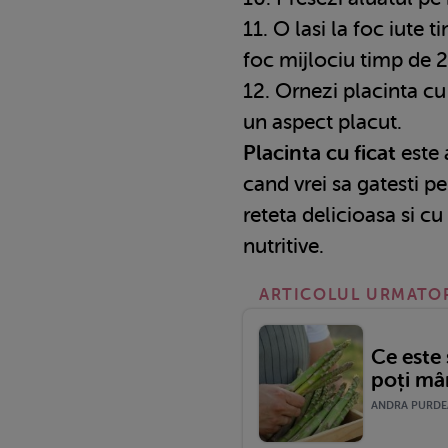
11. O lasi la foc iute 
foc mijlociu timp de 
12. Ornezi placinta cu
un aspect placut.
Placinta cu ficat
este 
cand vrei sa gatesti pe
reteta delicioasa si cu
nutritive.
ARTICOLUL URMATO
Ce este 
poți mâ
ANDRA PURDEA