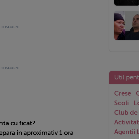
Util pen
Crese
G
Scoli
L
Club de 
Activitat
ta cu ficat?
Agentii
epara in aproximativ 1 ora