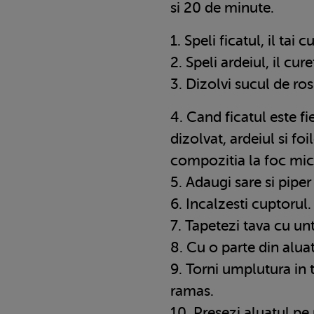
si 20 de minute.
1. Speli ficatul, il tai c
2. Speli ardeiul, il cureti
3. Dizolvi sucul de ros
4. Cand ficatul este fi
dizolvat, ardeiul si foil
compozitia la foc mic
5. Adaugi sare si pipe
6. Incalzesti cuptorul.
7. Tapetezi tava cu unt
8. Cu o parte din alua
9. Torni umplutura in 
ramas.
10. Presezi aluatul pe