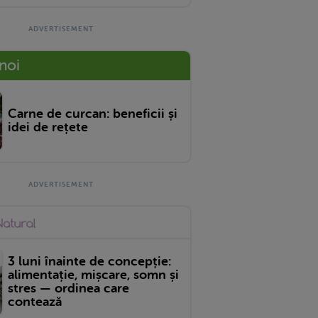
 noi
Carne de curcan: beneficii și
idei de rețete
3 luni înainte de concepție:
alimentație, mișcare, somn și
stres — ordinea care
contează