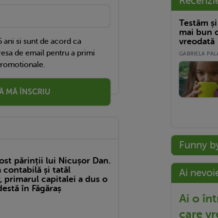
Recenzi
Testăm și
mai bun c
vreodată
 ani si sunt de acord ca
esa de email pentru a primi
GABRIELA PALA
promotionale.
Ă MĂ ÎNSCRIU
Funny b
ost părinții lui Nicușor Dan.
ontabilă și tatăl
Ai nevoi
 primarul capitalei a dus o
estă în Făgăraș
Ai o în
care vr