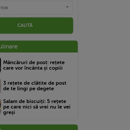
CAUTĂ
ulinare
Mâncăruri de post: rețete
care vor încânta și copiii
3 rețete de clătite de post
de te lingi pe degete
Salam de biscuiți: 5 rețete
pe care nici să vrei nu le vei
greși