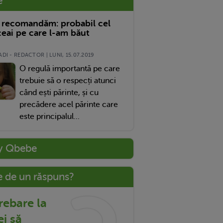
e
 recomandăm: probabil cel
eai pe care l-am băut
DI - REDACTOR | LUNI, 15.07.2019
O regulă importantă pe care
trebuie să o respecți atunci
când ești părinte, și cu
precădere acel părinte care
este principalul...
y Qbebe
e de un răspuns?
trebare la
ei să