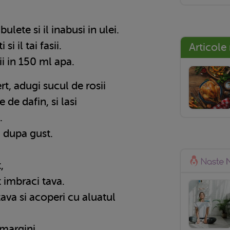
ubulete si il inabusi in ulei.
 si il tai fasii.
Articole
ii in 150 ml apa.
ert, adugi sucul de rosii
e de dafin, si lasi
.
r dupa gust.
,
t imbraci tava.
tava si acoperi cu aluatul
 margini.