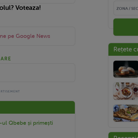
colul? Voteaza!
-ne pe Google News
Rețete c
NARE
r-ul Qbebe și primești