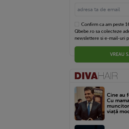
Confirm ca am peste 16
Qbebe.ro sa colecteze adr
newslettere si e-mail-uri 
VREAU S
Cine au f
Cu mama c
muncitor,
viață mod