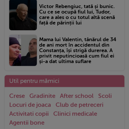
Victor Rebengiuc, tată și bunic.
Cu ce se ocupă fiul lui, Tudor,
care a ales o cu totul altă scenă
față de părinții lui
Mama lui Valentin, tânărul de 34
de ani mort în accidentul din
Constanța, își strigă durerea. A
privit neputincioasă cum fiul ei
și-a dat ultima suflare
Util pentru mămici
Crese
Gradinite
After school
Scoli
Locuri de joaca
Club de petreceri
Activitati copii
Clinici medicale
Agentii bone