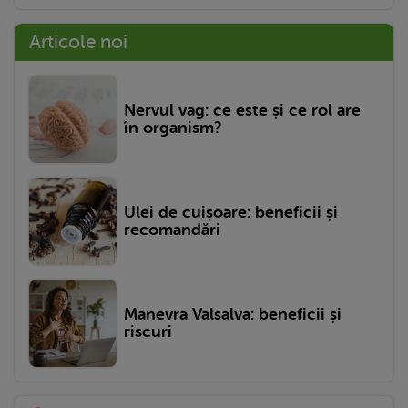
Articole noi
Nervul vag: ce este și ce rol are
în organism?
Ulei de cuișoare: beneficii și
recomandări
Manevra Valsalva: beneficii și
riscuri