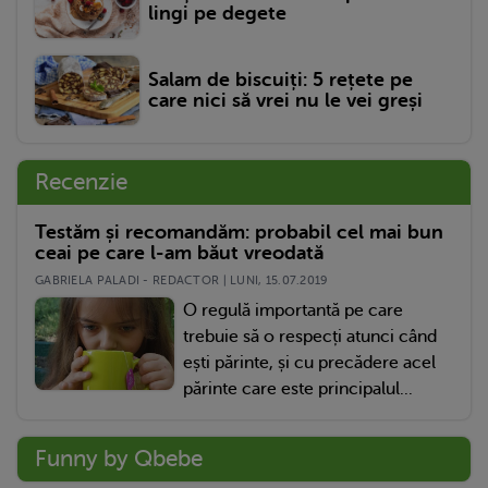
lingi pe degete
Salam de biscuiți: 5 rețete pe
care nici să vrei nu le vei greși
Recenzie
Testăm și recomandăm: probabil cel mai bun
ceai pe care l-am băut vreodată
GABRIELA PALADI - REDACTOR | LUNI, 15.07.2019
O regulă importantă pe care
trebuie să o respecți atunci când
ești părinte, și cu precădere acel
părinte care este principalul...
Funny by Qbebe