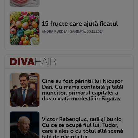
15 fructe care ajută ficatul
ANDRA PURDEA | SÂMBĂTĂ, 30.11.2024
Cine au fost părinții lui Nicușor
Dan. Cu mama contabilă și tatăl
muncitor, primarul capitalei a
dus o viață modestă în Făgăraș
Victor Rebengiuc, tată și bunic.
Cu ce se ocupă fiul lui, Tudor,
care a ales o cu totul altă scenă
față de părinții lui