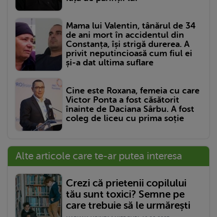
Mama lui Valentin, tânărul de 34
de ani mort în accidentul din
Constanța, își strigă durerea. A
privit neputincioasă cum fiul ei
și-a dat ultima suflare
Cine este Roxana, femeia cu care
Victor Ponta a fost căsătorit
înainte de Daciana Sârbu. A fost
coleg de liceu cu prima soție
Alte articole care te-ar putea interesa
Crezi că prietenii copilului
tău sunt toxici? Semne pe
care trebuie să le urmărești