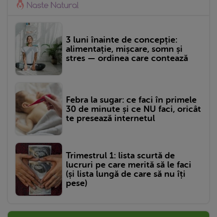
3 luni înainte de concepție:
alimentație, mișcare, somn și
stres — ordinea care contează
Febra la sugar: ce faci în primele
30 de minute și ce NU faci, oricât
te presează internetul
Trimestrul 1: lista scurtă de
lucruri pe care merită să le faci
(și lista lungă de care să nu îți
pese)