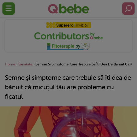
Home
›
Sanatate
›
Semne Și Simptome Care Trebuie Să Îți Dea De Bănuit Că Micu
Semne și simptome care trebuie să îți dea de
bănuit că micuțul tău are probleme cu
ficatul