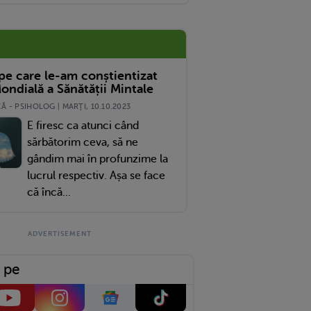
 pe care le-am conștientizat
ondială a Sănătății Mintale
 - PSIHOLOG | MARŢI, 10.10.2023
E firesc ca atunci când
sărbătorim ceva, să ne
gândim mai în profunzime la
lucrul respectiv. Așa se face
că încă...
 pe