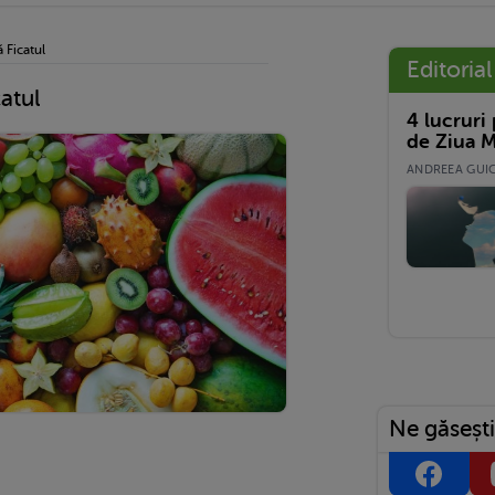
 Ficatul
Editorial
catul
4 lucruri
de Ziua M
ANDREEA GUICĂ
Ne găsești
4