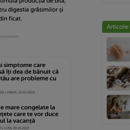
timula producția de bilă,
ru digestia grăsimilor și
in ficat.
Articole
i simptome care
să îți dea de bănuit că
 tău are probleme cu
A | VINERI, 22.03.2024
de mare congelate la
rețete care te vor duce
ul la vacanță
 | LUNI, 30.10.2023