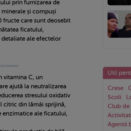
ului prin furnizarea de
, minerale și compuși
10 fructe care sunt deosebit
ătatea ficatului,
 detaliate ale efectelor
Util pen
n vitamina C, un
are ajută la neutralizarea
Crese
G
 reducerea stresului oxidativ
Scoli
L
 citric din lămâi sprijină,
Club de 
 enzimatice ale ficatului,
Activitat
Agentii