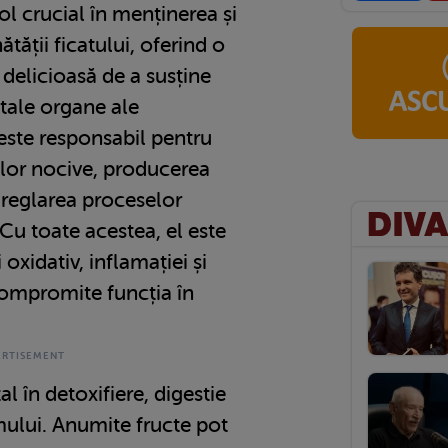
ol crucial în menținerea și
tății ficatului, oferind o
 delicioasă de a susține
itale organe ale
este responsabil pentru
elor nocive, producerea
i reglarea proceselor
Cu toate acestea, el este
oxidativ, inflamației și
 compromite funcția în
al în detoxifiere, digestie
mului. Anumite fructe pot