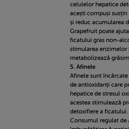
celulelor hepatice de
acești compuși susțin
și reduc acumularea de
Grapefruit poate ajuta
ficatului gras non-alc
stimularea enzimelor 
metabolizează grăsimi
5. Afinele
Afinele sunt încărcate
de antioxidanți care p
hepatice de stresul o
acestea stimulează p
detoxifiere a ficatului.
Consumul regulat de a