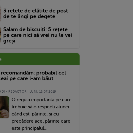
3 rețete de clătite de post
de te lingi pe degete
Salam de biscuiți: 5 rețete
pe care nici să vrei nu le vei
greși
e
 recomandăm: probabil cel
eai pe care l-am băut
DI - REDACTOR | LUNI, 15.07.2019
O regulă importantă pe care
trebuie să o respecți atunci
când ești părinte, și cu
precădere acel părinte care
este principalul...