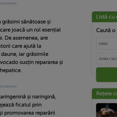
Listă cu 
 grăsimi sănătoase și
care joacă un rol esențial
Caută o 
lui. De asemenea, are
torii care ajută la
 daune, iar grăsimile
ocado susțin repararea și
 hepatice.
Rețete c
aringenină și naringină,
jează ficatul prin
și promovarea reparării