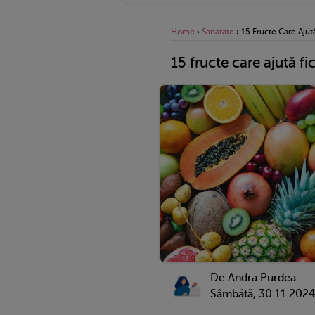
Home
›
Sanatate
›
15 Fructe Care Ajută
15 fructe care ajută fi
De
Andra Purdea
Sâmbătă, 30.11.202