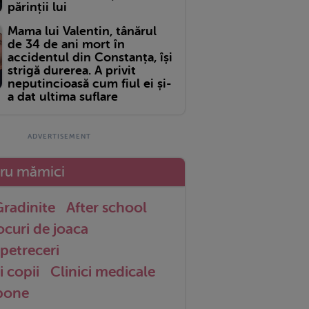
părinții lui
Mama lui Valentin, tânărul
de 34 de ani mort în
accidentul din Constanța, își
strigă durerea. A privit
neputincioasă cum fiul ei și-
a dat ultima suflare
tru mămici
radinite
After school
ocuri de joaca
petreceri
i copii
Clinici medicale
 bone