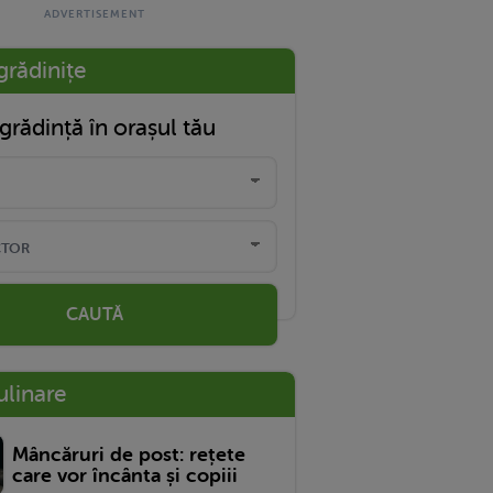
grădinițe
grădință în orașul tău
CAUTĂ
ulinare
Mâncăruri de post: rețete
care vor încânta și copiii