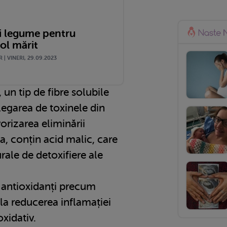
și legume pentru
ol mărit
 | VINERI, 29.09.2023
 un tip de fibre solubile
 legarea de toxinele din
vorizarea eliminării
, conțin acid malic, care
rale de detoxifiere ale
 antioxidanți precum
 la reducerea inflamației
oxidativ.