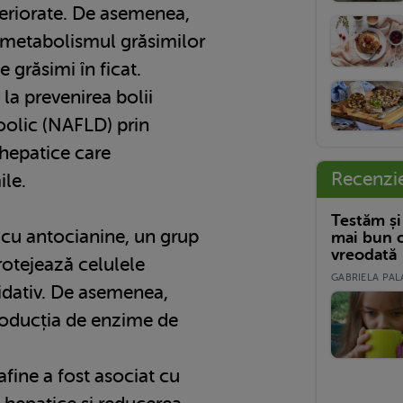
teriorate. De asemenea,
 metabolismul grăsimilor
 grăsimi în ficat.
 la prevenirea bolii
oolic (NAFLD) prin
hepatice care
Recenzi
le.
Testăm și
 cu antocianine, un grup
mai bun c
vreodată
rotejează celulele
GABRIELA PALA
xidativ. De asemenea,
roducția de enzime de
fine a fost asociat cu