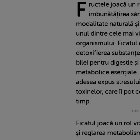
F
ructele joacă un r
îmbunătățirea sănă
modalitate naturală și
unul dintre cele mai v
organismului. Ficatul 
detoxifierea substanț
bilei pentru digestie ș
metabolice esențiale. 
adesea expus stresului 
toxinelor, care îi pot
timp.
Ficatul joacă un rol vit
și reglarea metabolis