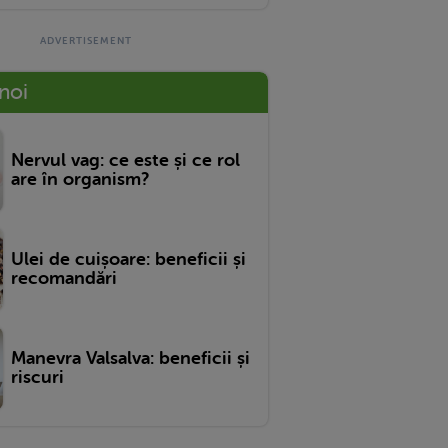
 noi
Nervul vag: ce este și ce rol
are în organism?
Ulei de cuișoare: beneficii și
recomandări
Manevra Valsalva: beneficii și
riscuri