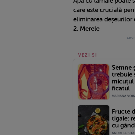
Apa cu lămâie poate s
care este crucială pent
eliminarea deșeurilor d
2. Merele
VEZI SI
Semne ș
trebuie 
micuțul
ficatul
MARIANA VOINE
Fructe 
tigaie: 
cu gând
ANDREEA BITAR