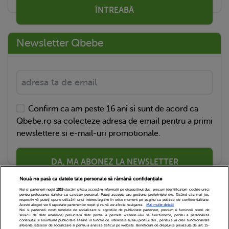
ÎNTREABĂ
Newsletter Qbebe
Confirm ca am peste 16 ani si sunt de acord ca
Qbebe.ro sa colecteze adresa de email pentru a primi
newslettere si e-mail-uri promotionale.
DA, MA ABONEZ LA NEWSLETTER
Nouă ne pasă ca datele tale personale să rămână confidențiale
Noi și partenerii noștri
1019
stocăm și/sau accesăm informații pe dispozitivul dvs., precum identificatorii cookie unici
pentru prelucrarea datelor cu caracter personal. Puteți accepta sau gestiona preferințele dvs. făcând clic mai jos,
respectiv vă puteți opune utilizării unui interes legitim în orice moment pe pagina cu politica de confidențialitate.
Aceste alegeri vor fi raportate partenerilor noștri și nu vă vor afecta navigarea.
Mai multe detalii
Noi si partenerii nostri (retelele de socializare si agentiile de publicitate partenere, precum si furnizorii nostri de
servicii de date analitice) prelucram date pentru a permite website-ului sa functioneze, pentru a personaliza
continutul si anunturile publicitare afisate in functie de interesele si/sau profilul dvs., pentru a va oferi functionalitati
aferente retelelor de socializare si pentru a analiza traficul pe website. Beneficiati de drepturile prevazute de art. 15-