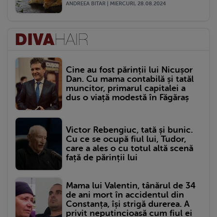
ANDREEA BITAR | MIERCURI, 28.08.2024
Cine au fost părinții lui Nicușor
Dan. Cu mama contabilă și tatăl
muncitor, primarul capitalei a
dus o viață modestă în Făgăraș
Victor Rebengiuc, tată și bunic.
Cu ce se ocupă fiul lui, Tudor,
care a ales o cu totul altă scenă
față de părinții lui
Mama lui Valentin, tânărul de 34
de ani mort în accidentul din
Constanța, își strigă durerea. A
privit neputincioasă cum fiul ei