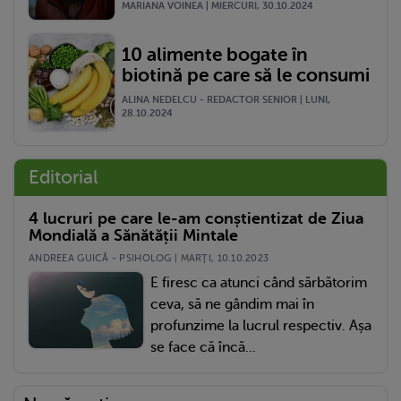
MARIANA VOINEA | MIERCURI, 30.10.2024
10 alimente bogate în
biotină pe care să le consumi
ALINA NEDELCU - REDACTOR SENIOR | LUNI,
28.10.2024
Editorial
4 lucruri pe care le-am conștientizat de Ziua
Mondială a Sănătății Mintale
ANDREEA GUICĂ - PSIHOLOG | MARŢI, 10.10.2023
E firesc ca atunci când sărbătorim
ceva, să ne gândim mai în
profunzime la lucrul respectiv. Așa
se face că încă...