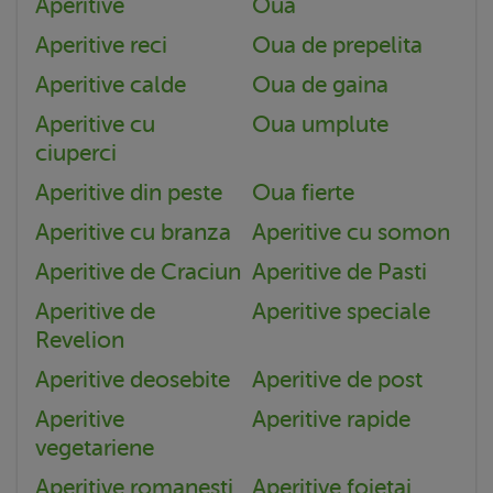
Aperitive
Oua
Aperitive reci
Oua de prepelita
Aperitive calde
Oua de gaina
Aperitive cu
Oua umplute
ciuperci
Aperitive din peste
Oua fierte
Aperitive cu branza
Aperitive cu somon
Aperitive de Craciun
Aperitive de Pasti
Aperitive de
Aperitive speciale
Revelion
Aperitive deosebite
Aperitive de post
Aperitive
Aperitive rapide
vegetariene
Aperitive romanesti
Aperitive foietaj