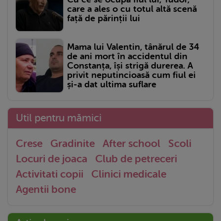
care a ales o cu totul altă scenă
față de părinții lui
Mama lui Valentin, tânărul de 34
de ani mort în accidentul din
Constanța, își strigă durerea. A
privit neputincioasă cum fiul ei
și-a dat ultima suflare
Util pentru mămici
Crese
Gradinite
After school
Scoli
Locuri de joaca
Club de petreceri
Activitati copii
Clinici medicale
Agentii bone