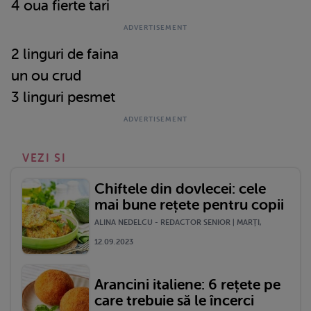
4 oua fierte tari
2 linguri de faina
un ou crud
3 linguri pesmet
VEZI SI
Chiftele din dovlecei: cele
mai bune rețete pentru copii
ALINA NEDELCU - REDACTOR SENIOR | MARŢI,
12.09.2023
Arancini italiene: 6 rețete pe
care trebuie să le încerci