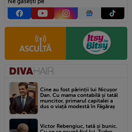
Ne găsești pe
Cine au fost părinții lui Nicușor
Dan. Cu mama contabilă și tatăl
muncitor, primarul capitalei a
dus o viață modestă în Făgăraș
Victor Rebengiuc, tată și bunic.
Cu ce se ocupă fiul lui, Tudor,