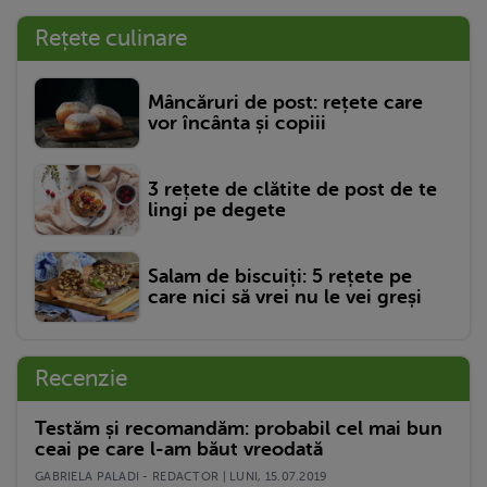
Rețete culinare
Mâncăruri de post: rețete care
vor încânta și copiii
3 rețete de clătite de post de te
lingi pe degete
Salam de biscuiți: 5 rețete pe
care nici să vrei nu le vei greși
Recenzie
Testăm și recomandăm: probabil cel mai bun
ceai pe care l-am băut vreodată
GABRIELA PALADI - REDACTOR | LUNI, 15.07.2019