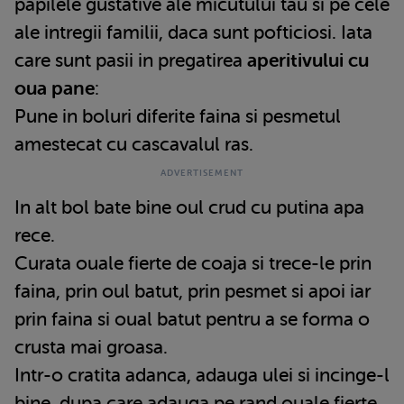
papilele gustative ale micutului tau si pe cele
ale intregii familii, daca sunt pofticiosi. Iata
care sunt pasii in pregatirea
aperitivului cu
oua pane
:
Pune in boluri diferite faina si pesmetul
amestecat cu cascavalul ras.
In alt bol bate bine oul crud cu putina apa
rece.
Curata ouale fierte de coaja si trece-le prin
faina, prin oul batut, prin pesmet si apoi iar
prin faina si oual batut pentru a se forma o
crusta mai groasa.
Intr-o cratita adanca, adauga ulei si incinge-l
bine, dupa care adauga pe rand ouale fierte