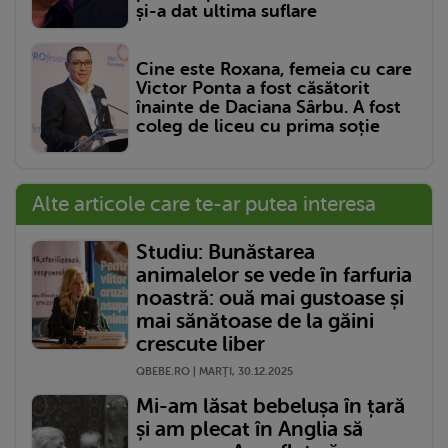
și-a dat ultima suflare
Cine este Roxana, femeia cu care
Victor Ponta a fost căsătorit
înainte de Daciana Sârbu. A fost
coleg de liceu cu prima soție
Alte articole care te-ar putea interesa
Studiu: Bunăstarea
animalelor se vede în farfuria
noastră: ouă mai gustoase și
mai sănătoase de la găini
crescute liber
QBEBE.RO | MARŢI, 30.12.2025
Mi-am lăsat bebelușa în țară
și am plecat în Anglia să