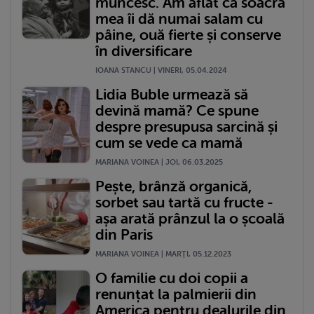
muncesc. Am aflat că soacra
mea îi dă numai salam cu
pâine, ouă fierte și conserve
în diversificare
IOANA STANCU | VINERI, 05.04.2024
Lidia Buble urmează să
devină mamă? Ce spune
despre presupusa sarcină și
cum se vede ca mamă
MARIANA VOINEA | JOI, 06.03.2025
Pește, brânză organică,
sorbet sau tartă cu fructe -
așa arată prânzul la o școală
din Paris
MARIANA VOINEA | MARŢI, 05.12.2023
O familie cu doi copii a
renunțat la palmierii din
America pentru dealurile din