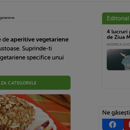
Editorial
getariene
4 lucruri
de Ziua M
e de
aperitive vegetariene
ANDREEA GUICĂ
ustoase. Suprinde-ti
vegetariene specifice unui
aza categoriile
Ne găsești