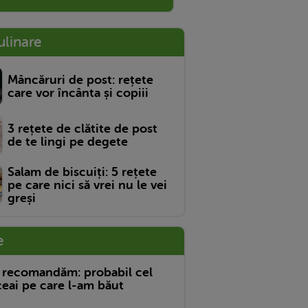
ulinare
Mâncăruri de post: rețete
care vor încânta și copiii
3 rețete de clătite de post
de te lingi pe degete
Salam de biscuiți: 5 rețete
pe care nici să vrei nu le vei
greși
e
 recomandăm: probabil cel
eai pe care l-am băut