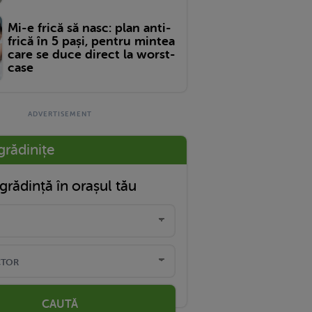
Mi-e frică să nasc: plan anti-
frică în 5 pași, pentru mintea
care se duce direct la worst-
case
grădinițe
grădință în orașul tău
CAUTĂ