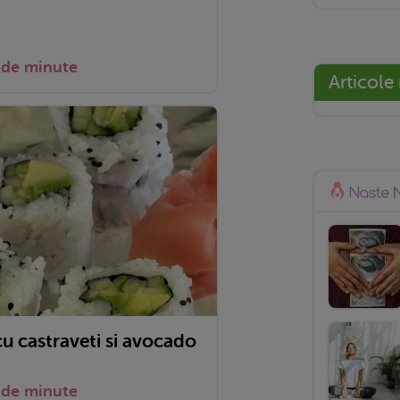
 de minute
Articole
cu castraveti si avocado
 de minute