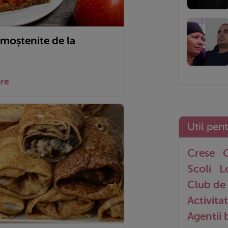
 moștenite de la
ore
Util pen
Crese
G
Scoli
L
Club de 
Activitat
Agentii