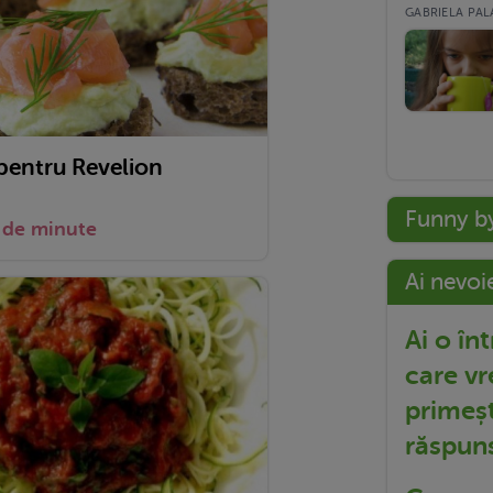
GABRIELA PALA
 pentru Revelion
Funny b
 de minute
Ai nevoi
Ai o în
care vr
primeșt
răspun