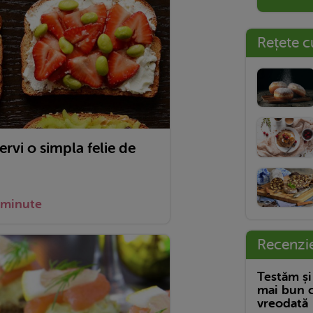
Rețete c
rvi o simpla felie de
 minute
Recenzi
Testăm și
mai bun c
vreodată