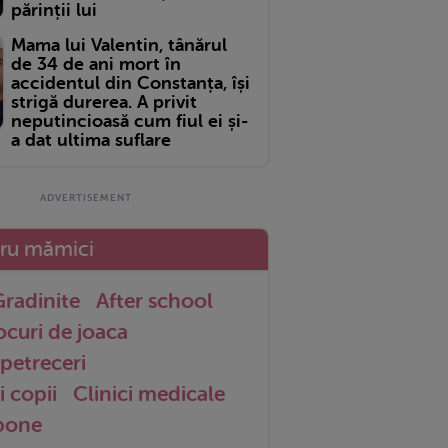
părinții lui
Mama lui Valentin, tânărul
de 34 de ani mort în
accidentul din Constanța, își
strigă durerea. A privit
neputincioasă cum fiul ei și-
a dat ultima suflare
tru mămici
radinite
After school
ocuri de joaca
petreceri
i copii
Clinici medicale
 bone