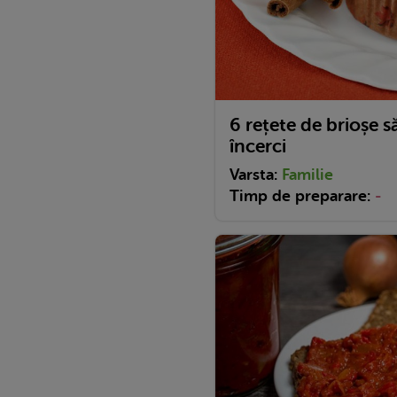
6 rețete de brioșe s
încerci
Varsta:
Familie
Timp de preparare:
-