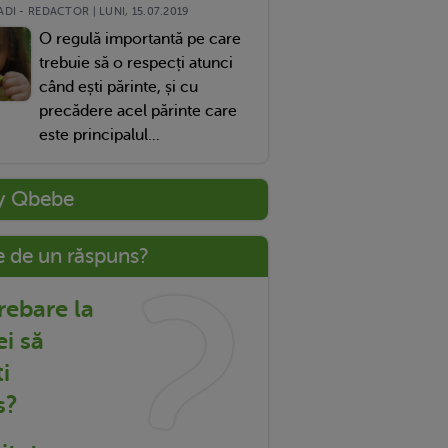
DI - REDACTOR | LUNI, 15.07.2019
O regulă importantă pe care
trebuie să o respecți atunci
când ești părinte, și cu
precădere acel părinte care
este principalul...
y Qbebe
e de un răspuns?
trebare la
ei să
i
s?