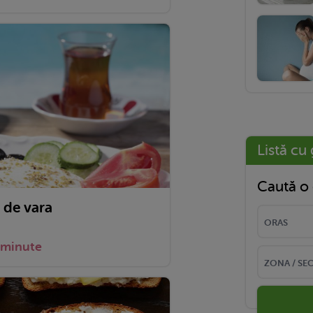
Listă cu 
Caută o 
 de vara
 minute