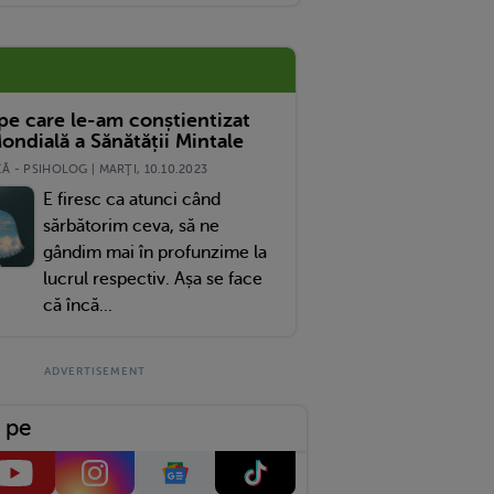
 pe care le-am conștientizat
ondială a Sănătății Mintale
 - PSIHOLOG | MARŢI, 10.10.2023
E firesc ca atunci când
sărbătorim ceva, să ne
gândim mai în profunzime la
lucrul respectiv. Așa se face
că încă...
 pe