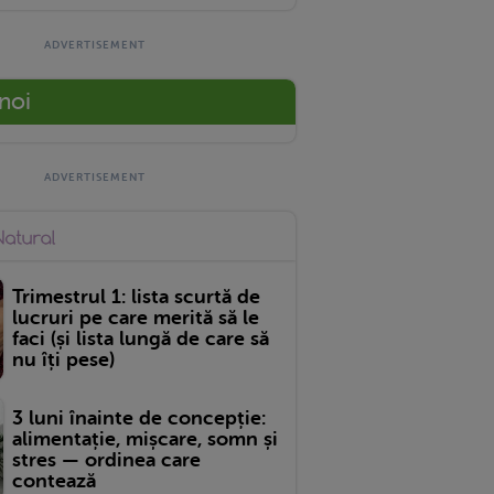
 noi
Trimestrul 1: lista scurtă de
lucruri pe care merită să le
faci (și lista lungă de care să
nu îți pese)
3 luni înainte de concepție:
alimentație, mișcare, somn și
stres — ordinea care
contează