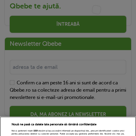
Qbebe te ajută.
ÎNTREABĂ
Newsletter Qbebe
Confirm ca am peste 16 ani si sunt de acord ca
Qbebe.ro sa colecteze adresa de email pentru a primi
newslettere si e-mail-uri promotionale.
DA, MA ABONEZ LA NEWSLETTER
Nouă ne pasă ca datele tale personale să rămână confidențiale
Noi și partenerii noștri
1019
stocăm și/sau accesăm informații pe dispozitivul dvs., precum identificatorii cookie unici
pentru prelucrarea datelor cu caracter personal. Puteți accepta sau gestiona preferințele dvs. făcând clic mai jos,