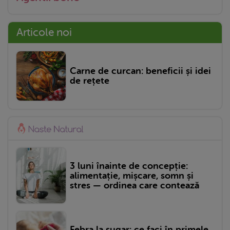
Articole noi
Carne de curcan: beneficii și idei
de rețete
3 luni înainte de concepție:
alimentație, mișcare, somn și
stres — ordinea care contează
Febra la sugar: ce faci în primele