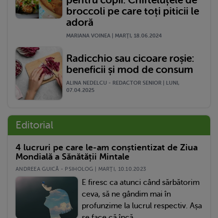
pentru copii: Chifteluțele de
broccoli pe care toți piticii le
adoră
MARIANA VOINEA | MARŢI, 18.06.2024
Radicchio sau cicoare roșie:
beneficii și mod de consum
ALINA NEDELCU - REDACTOR SENIOR | LUNI,
07.04.2025
Editorial
4 lucruri pe care le-am conștientizat de Ziua
Mondială a Sănătății Mintale
ANDREEA GUICĂ - PSIHOLOG | MARŢI, 10.10.2023
E firesc ca atunci când sărbătorim
ceva, să ne gândim mai în
profunzime la lucrul respectiv. Așa
se face că încă...