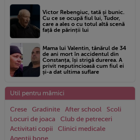
Victor Rebengiuc, tată și bunic.
Cu ce se ocupă fiul lui, Tudor,
care a ales o cu totul altă scenă
față de părinții lui
Mama lui Valentin, tânărul de 34
de ani mort în accidentul din
Constanța, își strigă durerea. A
privit neputincioasă cum fiul ei
și-a dat ultima suflare
Util pentru mămici
Crese
Gradinite
After school
Scoli
Locuri de joaca
Club de petreceri
Activitati copii
Clinici medicale
Agentii bone