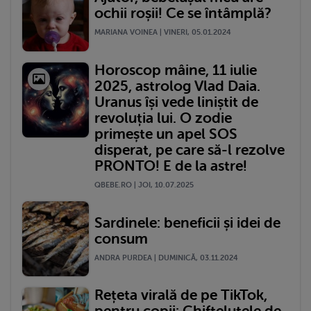
ochii roșii! Ce se întâmplă?
MARIANA VOINEA | VINERI, 05.01.2024
Horoscop mâine, 11 iulie
2025, astrolog Vlad Daia.
Uranus își vede liniștit de
revoluția lui. O zodie
primește un apel SOS
disperat, pe care să-l rezolve
PRONTO! E de la astre!
QBEBE.RO | JOI, 10.07.2025
Sardinele: beneficii și idei de
consum
ANDRA PURDEA | DUMINICĂ, 03.11.2024
Rețeta virală de pe TikTok,