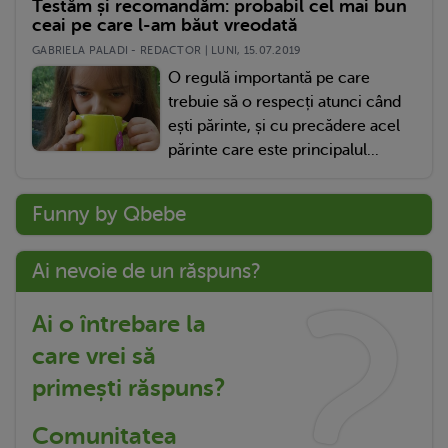
Testăm și recomandăm: probabil cel mai bun
ceai pe care l-am băut vreodată
GABRIELA PALADI - REDACTOR | LUNI, 15.07.2019
O regulă importantă pe care
trebuie să o respecți atunci când
ești părinte, și cu precădere acel
părinte care este principalul...
Funny by Qbebe
Ai nevoie de un răspuns?
Ai o întrebare la
care vrei să
primești răspuns?
Comunitatea