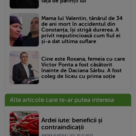
față de părinții lui
Mama lui Valentin, tânărul de 34
de ani mort în accidentul din
Constanța, își strigă durerea. A
privit neputincioasă cum fiul ei
și-a dat ultima suflare
Cine este Roxana, femeia cu care
Victor Ponta a fost căsătorit
înainte de Daciana Sârbu. A fost
coleg de liceu cu prima soție
Alte articole care te-ar putea interesa
Ardei iute: beneficii și
contraindicații
ANDRA PURDEA | JOI, 30.11.2023