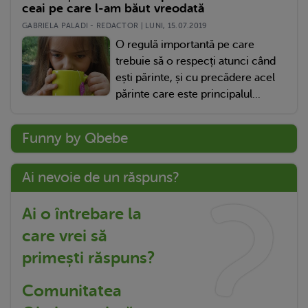
ceai pe care l-am băut vreodată
GABRIELA PALADI - REDACTOR | LUNI, 15.07.2019
O regulă importantă pe care
trebuie să o respecți atunci când
ești părinte, și cu precădere acel
părinte care este principalul...
Funny by Qbebe
Ai nevoie de un răspuns?
Ai o întrebare la
care vrei să
primești răspuns?
Comunitatea