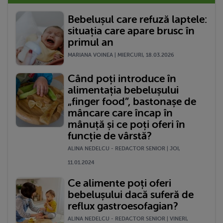
Bebelușul care refuză laptele:
situația care apare brusc în
primul an
MARIANA VOINEA | MIERCURI, 18.03.2026
Când poți introduce în
alimentația bebelușului
„finger food”, bastonașe de
mâncare care încap în
mânuță și ce poți oferi în
funcție de vârstă?
ALINA NEDELCU - REDACTOR SENIOR | JOI,
11.01.2024
Ce alimente poți oferi
bebelușului dacă suferă de
reflux gastroesofagian?
ALINA NEDELCU - REDACTOR SENIOR | VINERI,