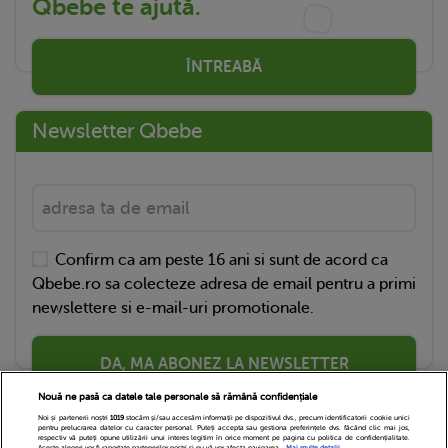
Qbebe te ajută.
ÎNTREABĂ
Newsletter Qbebe
Confirm ca am peste 16 ani si sunt de acord ca
Qbebe.ro sa colecteze adresa de email pentru a primi
newslettere si e-mail-uri promotionale.
DA, MA ABONEZ LA NEWSLETTER
Nouă ne pasă ca datele tale personale să rămână confidențiale
Noi și partenerii noștri
1019
stocăm și/sau accesăm informații pe dispozitivul dvs., precum identificatorii cookie unici
pentru prelucrarea datelor cu caracter personal. Puteți accepta sau gestiona preferințele dvs. făcând clic mai jos,
respectiv vă puteți opune utilizării unui interes legitim în orice moment pe pagina cu politica de confidențialitate.
Aceste alegeri vor fi raportate partenerilor noștri și nu vă vor afecta navigarea.
Mai multe detalii