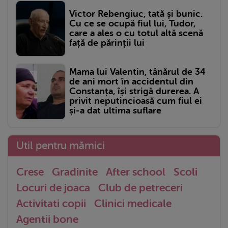
Victor Rebengiuc, tată și bunic.
Cu ce se ocupă fiul lui, Tudor,
care a ales o cu totul altă scenă
față de părinții lui
Mama lui Valentin, tânărul de 34
de ani mort în accidentul din
Constanța, își strigă durerea. A
privit neputincioasă cum fiul ei
și-a dat ultima suflare
Util pentru mămici
Crese
Gradinite
After school
Scoli
Locuri de joaca
Club de petreceri
Activitati copii
Clinici medicale
Agentii bone