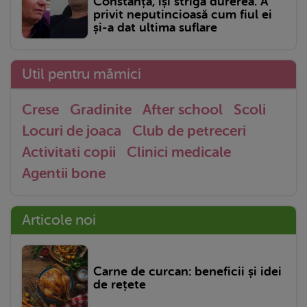
Constanța, își strigă durerea. A
privit neputincioasă cum fiul ei
și-a dat ultima suflare
Util pentru mămici
Crese
Gradinite
After school
Scoli
Locuri de joaca
Club de petreceri
Activitati copii
Clinici medicale
Agentii bone
Articole noi
Carne de curcan: beneficii și idei
de rețete