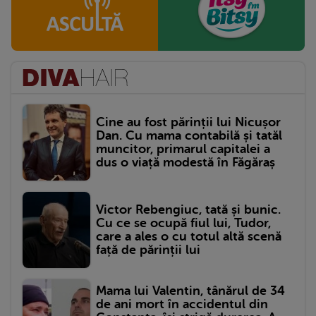
Cine au fost părinții lui Nicușor
Dan. Cu mama contabilă și tatăl
muncitor, primarul capitalei a
dus o viață modestă în Făgăraș
Victor Rebengiuc, tată și bunic.
Cu ce se ocupă fiul lui, Tudor,
care a ales o cu totul altă scenă
față de părinții lui
Mama lui Valentin, tânărul de 34
de ani mort în accidentul din