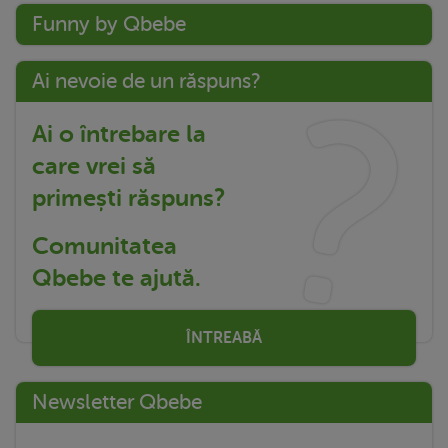
Funny by Qbebe
Ai nevoie de un răspuns?
Ai o întrebare la
care vrei să
primești răspuns?
Comunitatea
Qbebe te ajută.
ÎNTREABĂ
Newsletter Qbebe