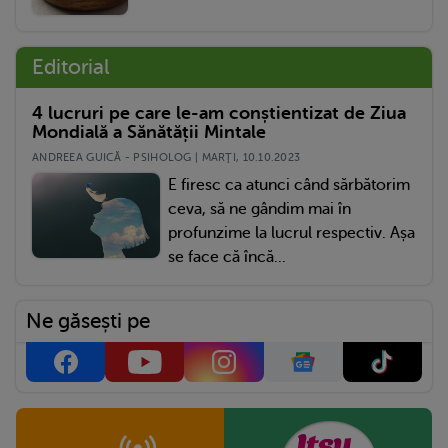
Editorial
4 lucruri pe care le-am conștientizat de Ziua
Mondială a Sănătății Mintale
ANDREEA GUICĂ - PSIHOLOG | MARŢI, 10.10.2023
E firesc ca atunci când sărbătorim
ceva, să ne gândim mai în
profunzime la lucrul respectiv. Așa
se face că încă...
Ne găsești pe