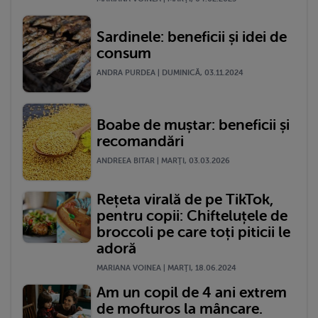
Sardinele: beneficii și idei de
consum
ANDRA PURDEA | DUMINICĂ, 03.11.2024
Boabe de muștar: beneficii și
recomandări
ANDREEA BITAR | MARŢI, 03.03.2026
Rețeta virală de pe TikTok,
pentru copii: Chifteluțele de
broccoli pe care toți piticii le
adoră
MARIANA VOINEA | MARŢI, 18.06.2024
Am un copil de 4 ani extrem
de mofturos la mâncare.