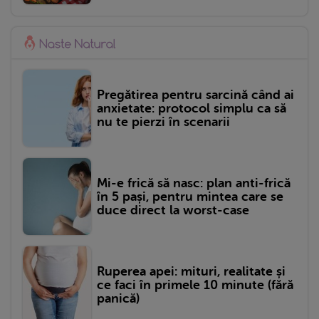
Pregătirea pentru sarcină când ai
anxietate: protocol simplu ca să
nu te pierzi în scenarii
Mi-e frică să nasc: plan anti-frică
în 5 pași, pentru mintea care se
duce direct la worst-case
Ruperea apei: mituri, realitate și
ce faci în primele 10 minute (fără
panică)