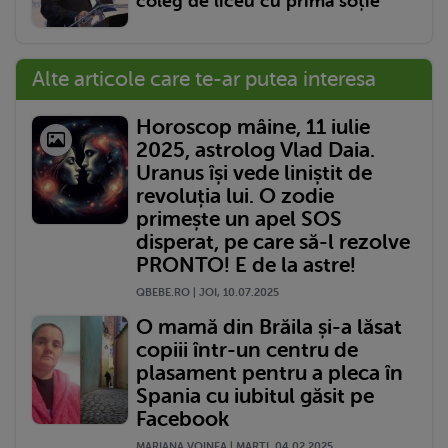
coleg de liceu cu prima soție
Alte articole care te-ar putea interesa
Horoscop mâine, 11 iulie
2025, astrolog Vlad Daia.
Uranus își vede liniștit de
revoluția lui. O zodie
primește un apel SOS
disperat, pe care să-l rezolve
PRONTO! E de la astre!
QBEBE.RO | JOI, 10.07.2025
O mamă din Brăila și-a lăsat
copiii într-un centru de
plasament pentru a pleca în
Spania cu iubitul găsit pe
Facebook
MARIANA VOINEA | MARŢI, 04.02.2025