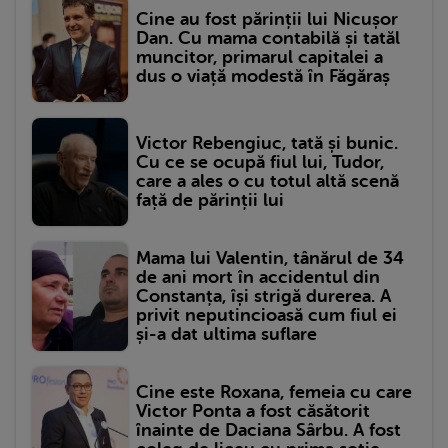
Cine au fost părinții lui Nicușor
Dan. Cu mama contabilă și tatăl
muncitor, primarul capitalei a
dus o viață modestă în Făgăraș
Victor Rebengiuc, tată și bunic.
Cu ce se ocupă fiul lui, Tudor,
care a ales o cu totul altă scenă
față de părinții lui
Mama lui Valentin, tânărul de 34
de ani mort în accidentul din
Constanța, își strigă durerea. A
privit neputincioasă cum fiul ei
și-a dat ultima suflare
Cine este Roxana, femeia cu care
Victor Ponta a fost căsătorit
înainte de Daciana Sârbu. A fost