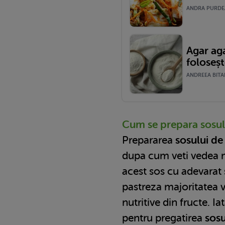
ANDRA PURDEA
Agar aga
foloseș
ANDREEA BITAR
Cum se prepara sosu
Prepararea
sosului d
dupa cum veti vedea 
acest sos cu adevarat
pastreza majoritatea v
nutritive din fructe. 
pentru pregatirea
sosu