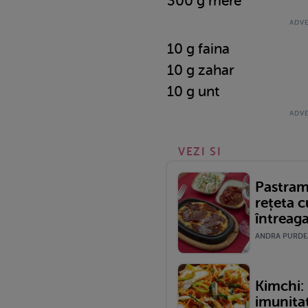
300 g mere
10 g faina
10 g zahar
10 g unt
VEZI SI
Pastram
rețeta c
întreaga
ANDRA PURDEA 
Kimchi: 
imunita