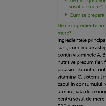
De ce ingredien
sosul de mere?
Cum se prepara 
De ce ingrediente am
mere?
Ingredientele princip
sunt, cum era de astep
contin vitaminele A, B1
nutritive precum fier, 
potasiu. Datorita conti
vitamina C, sistemul im
cazul in consumului r
urmare, iata de ce in
pentru
sosul de mere
: