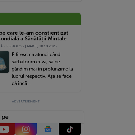
 pe care le-am conștientizat
ondială a Sănătății Mintale
 - PSIHOLOG | MARŢI, 10.10.2023
E firesc ca atunci când
sărbătorim ceva, să ne
gândim mai în profunzime la
lucrul respectiv. Așa se face
că încă...
 pe