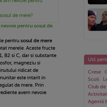
te am nevoie pentru
sosul de mere?
 nevoie pentru sosul de
ale pentru
sosul de mere
tat merele. Aceste fructe
, B2 si C, dar si substante
Util pen
fosfor, magneziu si
nutului ridicat de
Crese
G
unitar este intarit in
Scoli
L
egulat de mere. Prin
Club de 
grediente avem nevoie
Activitat
Agentii