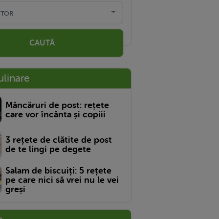
CAUTĂ
ulinare
Mâncăruri de post: rețete
care vor încânta și copiii
3 rețete de clătite de post
de te lingi pe degete
Salam de biscuiți: 5 rețete
pe care nici să vrei nu le vei
greși