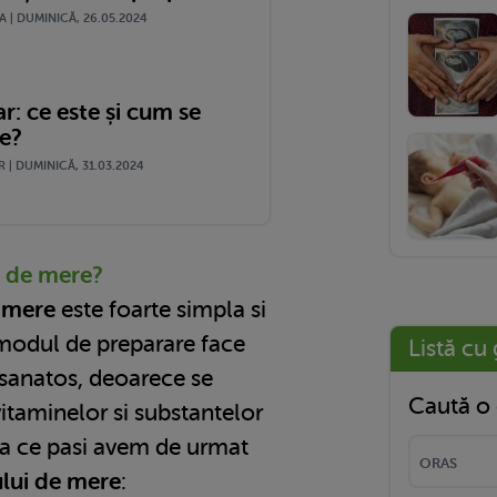
 | DUMINICĂ, 26.05.2024
r: ce este și cum se
te?
 | DUMINICĂ, 31.03.2024
l de mere?
e mere
este foarte simpla si
modul de preparare face
Listă cu 
 sanatos, deoarece se
Caută o 
itaminelor si substantelor
Iata ce pasi avem de urmat
lui de mere
: