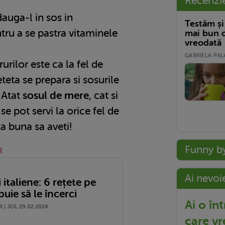
Recenzi
dauga-l in sos in
Testăm și
tru a se pastra vitaminele
mai bun c
vreodată
GABRIELA PALA
rilor este ca la fel de
teta se prepara si sosurile
. Atat
sosul de mere
, cat si
se pot servi la orice fel de
ta buna sa aveti!
Funny b
R
Ai nevoi
 italiene: 6 rețete pe
buie să le încerci
Ai o în
 | JOI, 29.02.2024
care vr