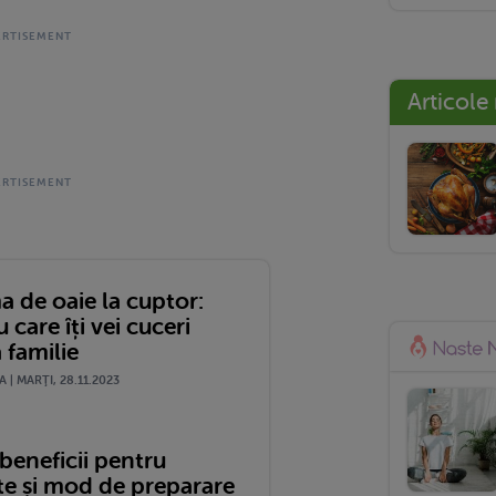
Articole
a de oaie la cuptor:
u care îți vei cuceri
 familie
| MARŢI, 28.11.2023
beneficii pentru
te și mod de preparare