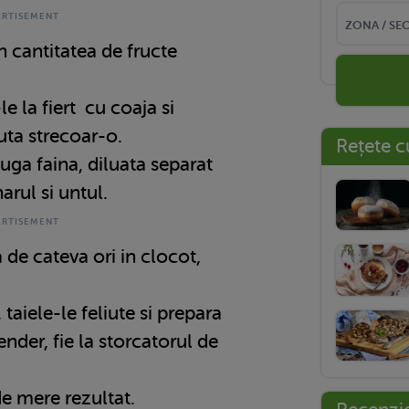
 cantitatea de fructe
e la fiert cu coaja si
uta strecoar-o.
Rețete c
ga faina, diluata separat
arul si untul.
de cateva ori in clocot,
taiele-le feliute si prepara
ender, fie la storcatorul de
e mere rezultat.