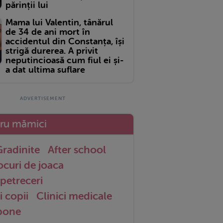
părinții lui
Mama lui Valentin, tânărul
de 34 de ani mort în
accidentul din Constanța, își
strigă durerea. A privit
neputincioasă cum fiul ei și-
a dat ultima suflare
tru mămici
radinite
After school
ocuri de joaca
petreceri
i copii
Clinici medicale
 bone