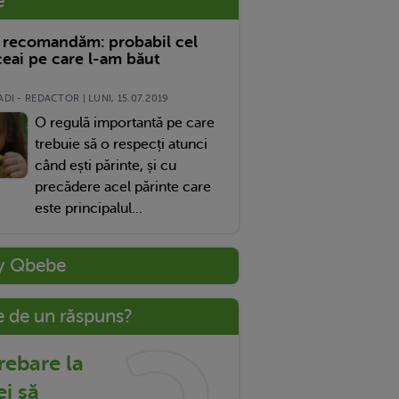
e
 recomandăm: probabil cel
eai pe care l-am băut
DI - REDACTOR | LUNI, 15.07.2019
O regulă importantă pe care
trebuie să o respecți atunci
când ești părinte, și cu
precădere acel părinte care
este principalul...
y Qbebe
e de un răspuns?
trebare la
ei să