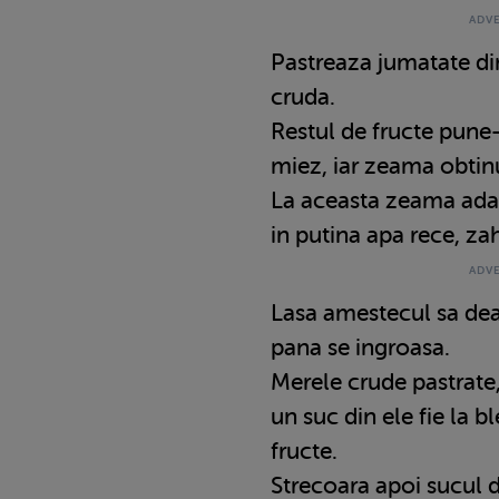
Pastreaza jumatate din
cruda.
Restul de fructe pune-l
miez, iar zeama obtin
La aceasta zeama adau
in putina apa rece, zah
Lasa amestecul sa dea 
pana se ingroasa.
Merele crude pastrate, 
un suc din ele fie la bl
fructe.
Strecoara apoi sucul d