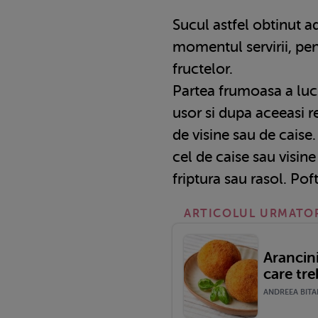
Sucul astfel obtinut a
momentul servirii, pen
fructelor.
Partea frumoasa a lucru
usor si dupa aceeasi re
de visine sau de caise
cel de caise sau visine 
friptura sau rasol. Pof
ARTICOLUL URMATO
Arancini
care tre
ANDREEA BITAR