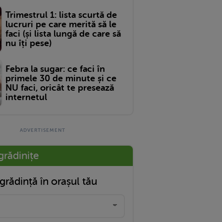
Trimestrul 1: lista scurtă de
lucruri pe care merită să le
faci (și lista lungă de care să
nu îți pese)
Febra la sugar: ce faci în
primele 30 de minute și ce
NU faci, oricât te presează
internetul
grădinițe
grădință în orașul tău