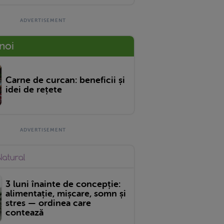
 noi
Carne de curcan: beneficii și
idei de rețete
3 luni înainte de concepție:
alimentație, mișcare, somn și
stres — ordinea care
contează