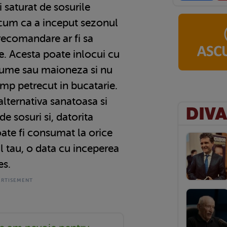
i saturat de sosurile
acum ca a inceput sezonul
recomandare ar fi sa
e
. Acesta poate inlocui cu
gume sau maioneza si nu
imp petrecut in bucatarie.
alternativa sanatoasa si
de sosuri si, datorita
oate fi consumat la orice
l tau, o data cu inceperea
es.