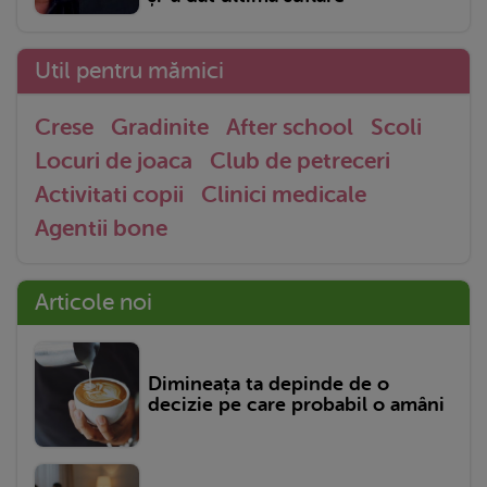
Util pentru mămici
Crese
Gradinite
After school
Scoli
Locuri de joaca
Club de petreceri
Activitati copii
Clinici medicale
Agentii bone
Articole noi
Dimineața ta depinde de o
decizie pe care probabil o amâni