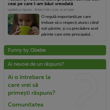
ceai pe care l-am băut vreodată
GABRIELA PALADI - REDACTOR | LUNI, 15.07.2019
O regulă importantă pe care
trebuie să o respecți atunci când
ești părinte, și cu precădere acel
părinte care este principalul...
Funny by Qbebe
Ai nevoie de un răspuns?
Ai o întrebare la
care vrei să
primești răspuns?
Comunitatea