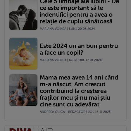
Cele 5 limbaje ale iubirii - De
ce este important să le
indentifici pentru a avea o
relație de cuplu sănătoasă
MARIANA VOINEA | LUNI, 20.05.2024
Este 2024 un an bun pentru
a face un copil?
MARIANA VOINEA | MIERCURI, 17.01.2024
Mama mea avea 14 ani când
m-a născut. Am crescut
contribuind la creșterea
fraților meu și nu mai știu
cine sunt cu adevărat
ANDREEA GUICA - REDACTOR | JOI, 16.11.2023