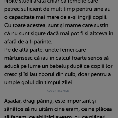
Noile studii arată chiar că femeile care
petrec suficient de mult timp pentru sine au
o capacitate mai mare de a-și îngriji copiii.
Cu toate acestea, sunt și mame care susțin
că nu sunt sigure dacă mai pot fi și altceva în
afară de a fi părinte.
Pe de altă parte, unele femei care
mărturisesc că iau în calcul foarte serios să
aducă pe lume un bebeluș după ce copiii lor
cresc și își iau zborul din cuib, doar pentru a
umple golul din timpul zilei.
Așadar, dragi părinți, este important și
sănătos să nu uităm cine eram, ce ne plăcea
să facem, ce abilități aveam, cu ce plăceri