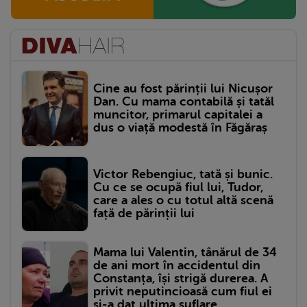
Cine au fost părinții lui Nicușor
Dan. Cu mama contabilă și tatăl
muncitor, primarul capitalei a
dus o viață modestă în Făgăraș
Victor Rebengiuc, tată și bunic.
Cu ce se ocupă fiul lui, Tudor,
care a ales o cu totul altă scenă
față de părinții lui
Mama lui Valentin, tânărul de 34
de ani mort în accidentul din
Constanța, își strigă durerea. A
privit neputincioasă cum fiul ei
și-a dat ultima suflare