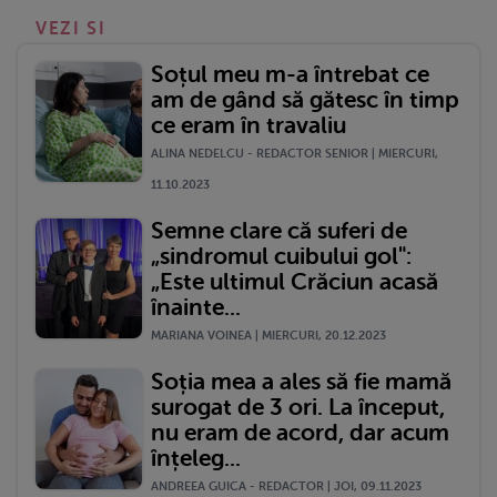
VEZI SI
Soțul meu m-a întrebat ce
am de gând să gătesc în timp
ce eram în travaliu
ALINA NEDELCU - REDACTOR SENIOR | MIERCURI,
11.10.2023
Semne clare că suferi de
„sindromul cuibului gol":
„Este ultimul Crăciun acasă
înainte...
MARIANA VOINEA | MIERCURI, 20.12.2023
Soția mea a ales să fie mamă
surogat de 3 ori. La început,
nu eram de acord, dar acum
înțeleg...
ANDREEA GUICA - REDACTOR | JOI, 09.11.2023