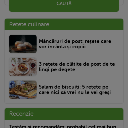
CAUTĂ
Rețete culinare
Mâncăruri de post: rețete care
vor încânta și copiii
3 rețete de clătite de post de te
lingi pe degete
Salam de biscuiți: 5 rețete pe
care nici să vrei nu le vei greși
Recenzie
Testăm și recomandăm: probabil cel mai bun