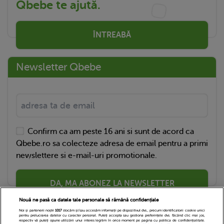
Qbebe te ajută.
ÎNTREABĂ
Newsletter Qbebe
Confirm ca am peste 16 ani si sunt de acord ca
Qbebe.ro sa colecteze adresa de email pentru a primi
newslettere si e-mail-uri promotionale.
DA, MA ABONEZ LA NEWSLETTER
Nouă ne pasă ca datele tale personale să rămână confidențiale
Noi și partenerii noștri
1017
stocăm și/sau accesăm informații pe dispozitivul dvs., precum identificatorii cookie unici
pentru prelucrarea datelor cu caracter personal. Puteți accepta sau gestiona preferințele dvs. făcând clic mai jos,
respectiv vă puteți opune utilizării unui interes legitim în orice moment pe pagina cu politica de confidențialitate.