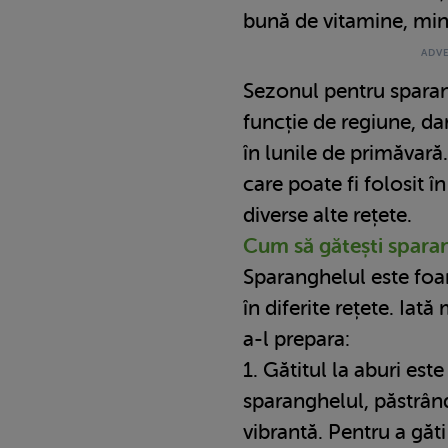
bună de vitamine, mine
Sezonul pentru sparan
funcție de regiune, da
în lunile de primăvară.
care poate fi folosit în
diverse alte rețete.
Cum să gătești spara
Sparanghelul este foart
în diferite rețete. Iat
a-l prepara:
1. Gătitul la aburi est
sparanghelul, păstrân
vibrantă. Pentru a găti