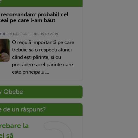
e
 recomandăm: probabil cel
eai pe care l-am băut
DI - REDACTOR | LUNI, 15.07.2019
O regulă importantă pe care
trebuie să o respecți atunci
când ești părinte, și cu
precădere acel părinte care
este principalul...
y Qbebe
e de un răspuns?
trebare la
ei să