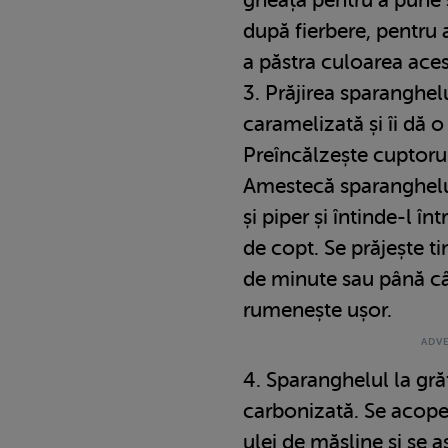
după fierbere, pentru a
a păstra culoarea aces
3. Prăjirea sparanghel
caramelizată și îi dă o
Preîncălzește cuptoru
Amestecă sparanghelul
și piper și întinde-l în
de copt. Se prăjește 
de minute sau până câ
rumenește ușor.
4. Sparanghelul la gr
carbonizată. Se acope
ulei de măsline și se 