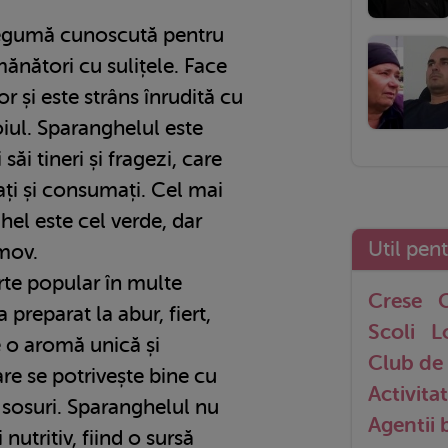
legumă cunoscută pentru
emănători cu sulițele. Face
or și este strâns înrudită cu
oiul. Sparanghelul este
 săi tineri și fragezi, care
tați și consumați. Cel mai
el este cel verde, dar
Util pen
 mov.
rte popular în multe
Crese
G
 preparat la abur, fiert,
Scoli
L
re o aromă unică și
Club de 
e se potrivește bine cu
Activitat
 sosuri. Sparanghelul nu
Agentii
 nutritiv, fiind o sursă