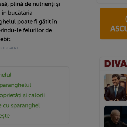
ă, plină de nutrienți și
 în bucătăria
helul poate fi gătit în
rindu-le felurilor de
ebit.
helul
sparanghelul
prietăți și calorii
e cu sparanghel
ește