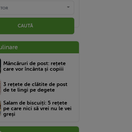
CAUTĂ
ulinare
Mâncăruri de post: rețete
care vor încânta și copiii
3 rețete de clătite de post
de te lingi pe degete
Salam de biscuiți: 5 rețete
pe care nici să vrei nu le vei
greși