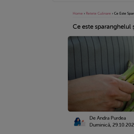
Home
›
Retete Culinare
›
Ce Este Spar
Ce este sparanghelul 
De
Andra Purdea
Duminică, 29.10.20