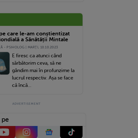
 pe care le-am conștientizat
ondială a Sănătății Mintale
 - PSIHOLOG | MARŢI, 10.10.2023
E firesc ca atunci când
sărbătorim ceva, să ne
gândim mai în profunzime la
lucrul respectiv. Așa se face
că încă...
 pe