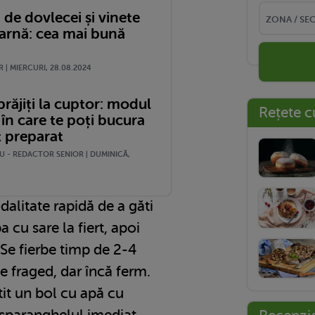
de dovlecei și vinete
iarnă: cea mai bună
 | MIERCURI, 28.08.2024
prăjiți la cuptor: modul
Rețete c
în care te poți bucura
t preparat
U - REDACTOR SENIOR | DUMINICĂ,
dalitate rapidă de a găti
 cu sare la fiert, apoi
Se fierbe timp de 2-4
 fraged, dar încă ferm.
tit un bol cu apă cu
sparanghelul imediat