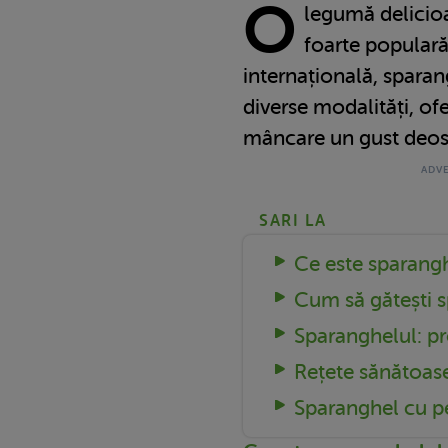
O
legumă delicioas
foarte populară
internațională, sparang
diverse modalități, ofe
mâncare un gust deos
SARI LA
Ce este sparang
Cum să gătești 
Sparanghelul: pro
Rețete sănătoas
Sparanghel cu p