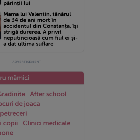
părinții lui
Mama lui Valentin, tânărul
de 34 de ani mort în
accidentul din Constanța, își
strigă durerea. A privit
neputincioasă cum fiul ei și-
a dat ultima suflare
tru mămici
radinite
After school
ocuri de joaca
petreceri
i copii
Clinici medicale
 bone