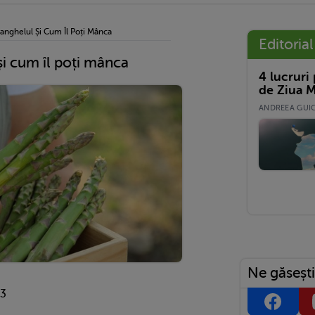
anghelul Și Cum Îl Poți Mânca
Editorial
și cum îl poți mânca
4 lucruri
de Ziua M
ANDREEA GUICĂ
Ne găsești
23