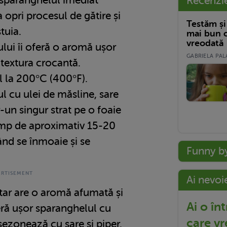
Recenzi
 opri procesul de gătire și
Testăm și
tuia.
mai bun c
vreodată
ului îi oferă o aromă ușor
GABRIELA PALA
 textura crocantă.
l la 200°C (400°F).
 cu ulei de măsline, sare
tr-un singur strat pe o foaie
timp de aproximativ 15-20
nd se înmoaie și se
Funny b
Ai nevoi
ătar are o aromă afumată și
Ai o în
ră ușor sparanghelul cu
care vr
asezonează cu sare și piper.