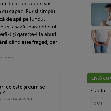
ătit la aburi sau un vas
 cu capac. Pur și simplu
că de apă pe fundul
 aburi, așază sparanghelul
eră-l și gătește-l la aburi
ână când este fraged, dar
Listă cu 
r: ce este și cum se
Caută o 
te?
 | DUMINICĂ, 31.03.2024