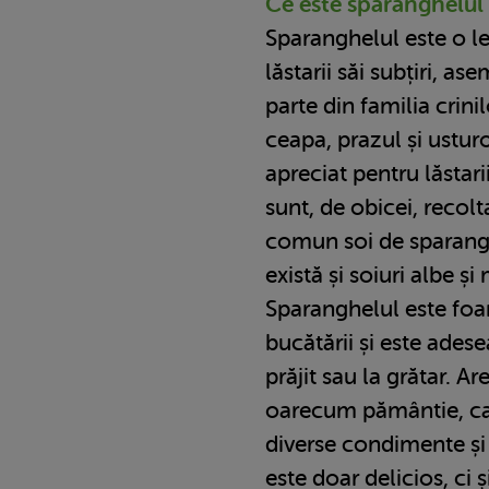
Ce este sparanghelul
Sparanghelul este o 
lăstarii săi subțiri, as
parte din familia crinil
ceapa, prazul și ustur
apreciat pentru lăstarii
sunt, de obicei, recol
comun soi de sparangh
există și soiuri albe și
Sparanghelul este foa
bucătării și este adesea
prăjit sau la grătar. A
oarecum pământie, car
diverse condimente și
este doar delicios, ci și