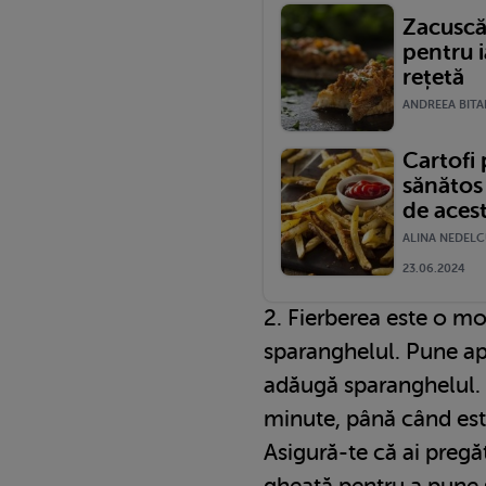
Zacuscă 
pentru 
rețetă
ANDREEA BITAR
Cartofi 
sănătos 
de aces
ALINA NEDELC
23.06.2024
2. Fierberea este o mo
sparanghelul. Pune apa
adăugă sparanghelul. 
minute, până când este
Asigură-te că ai pregă
gheață pentru a pune 