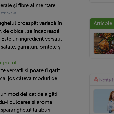
rale și fibre alimentare.
ghelul proaspăt variază în
Articole
r, de obicei, se încadrează
 Este un ingredient versatil
 salate, garnituri, omlete și
nghelul
e versatil si poate fi gătit
ă mai jos câteva moduri de
e un mod delicat de a găti
du-i culoarea și aroma
 sparanghelul la aburi,