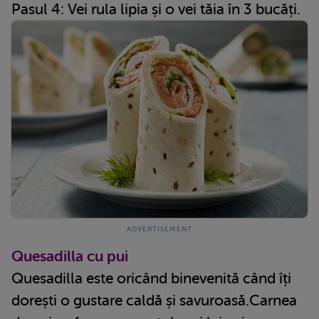
Pasul 4: Vei rula lipia și o vei tăia în 3 bucăți.
Quesadilla cu pui
Quesadilla este oricând binevenită când îți
dorești o gustare caldă și savuroasă.Carnea