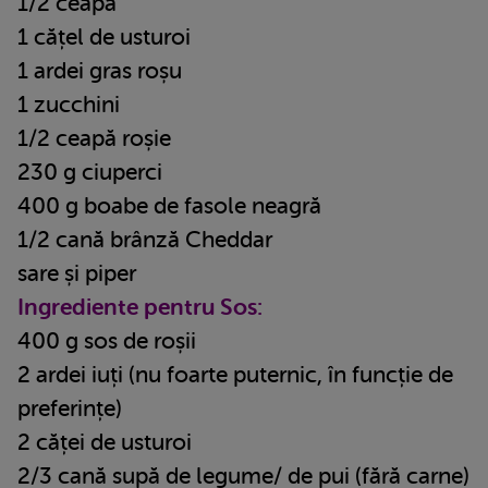
1/2 ceapă
1 cățel de usturoi
1 ardei gras roșu
1 zucchini
1/2 ceapă roșie
230 g ciuperci
400 g boabe de fasole neagră
1/2 cană brânză Cheddar
sare și piper
Ingrediente pentru Sos:
400 g sos de roșii
2 ardei iuți (nu foarte puternic, în funcție de
preferințe)
2 căței de usturoi
2/3 cană supă de legume/ de pui (fără carne)