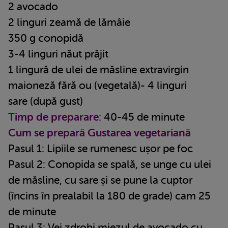
2 avocado
2 linguri zeamă de lămâie
350 g conopidă
3-4 linguri năut prăjit
1 lingură de ulei de măsline extravirgin
maioneză fără ou (vegetală)- 4 linguri
sare (după gust)
Timp de preparare
: 40-45 de minute
Cum se prepară Gustarea vegetariană
Pasul 1: Lipiile se rumenesc ușor pe foc
Pasul 2: Conopida se spală, se unge cu ulei
de măsline, cu sare și se pune la cuptor
(încins în prealabil la 180 de grade) cam 25
de minute
Pasul 3: Vei zdrobi miezul de avocado cu