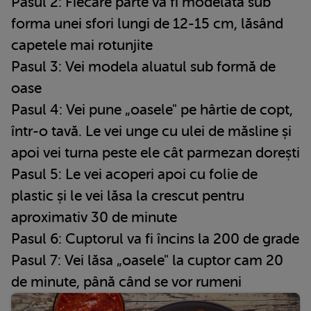
Pasul 2: Fiecare parte va fi modelată sub
forma unei sfori lungi de 12-15 cm, lăsând
capetele mai rotunjite
Pasul 3: Vei modela aluatul sub formă de
oase
Pasul 4: Vei pune „oasele" pe hârtie de copt,
într-o tavă. Le vei unge cu ulei de măsline și
apoi vei turna peste ele cât parmezan dorești
Pasul 5: Le vei acoperi apoi cu folie de
plastic și le vei lăsa la crescut pentru
aproximativ 30 de minute
Pasul 6: Cuptorul va fi încins la 200 de grade
Pasul 7: Vei lăsa „oasele" la cuptor cam 20
de minute, până când se vor rumeni