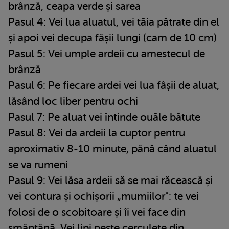
brânză, ceapa verde și sarea
Pasul 4: Vei lua aluatul, vei tăia pătrate din el
și apoi vei decupa fâșii lungi (cam de 10 cm)
Pasul 5: Vei umple ardeii cu amestecul de
brânză
Pasul 6: Pe fiecare ardei vei lua fâșii de aluat,
lăsând loc liber pentru ochi
Pasul 7: Pe aluat vei întinde ouăle bătute
Pasul 8: Vei da ardeii la cuptor pentru
aproximativ 8-10 minute, până când aluatul
se va rumeni
Pasul 9: Vei lăsa ardeii să se mai răcească și
vei contura și ochișorii „mumiilor": te vei
folosi de o scobitoare și îi vei face din
smântână. Vei lipi peste cerculețe din