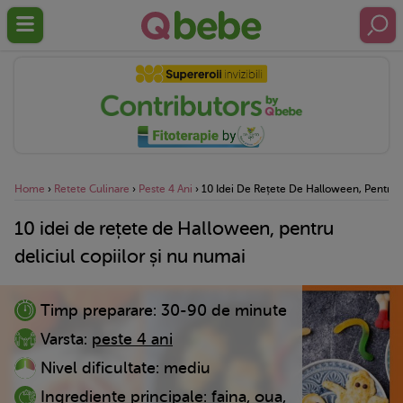
Home
›
Retete Culinare
›
Peste 4 Ani
›
10 Idei De Rețete De Halloween, Pentru D
10 idei de rețete de Halloween, pentru
deliciul copiilor și nu numai
Timp preparare:
30-90 de minute
Varsta:
peste 4 ani
Nivel dificultate:
mediu
Ingrediente principale:
faina, oua,