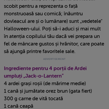
scobit pentru a reprezenta o față
monstruoasă sau comică; înăuntru
dovleacul are și o lumânare) sunt „vedetele"
Halloween-ului. Poți să-i aduci și mai mult
în atenția copilului tău dacă vei prepara un
fel de mâncare gustos și hrănitor, care poate
să ajungă printre favoritele sale.
Ingrediente pentru 4 porții de Ardei
umpluți „Jack-o-Lantern"
4 ardei grași roșii (de mărime medie)
1 cană și jumătate orez brun (gata fiert)
300 g carne de vită tocată
1 cană ceapă