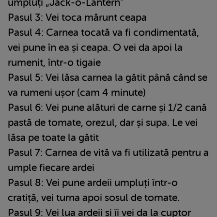
umpluți „Jack-o-Lantern"
Pasul 3: Vei toca mărunt ceapa
Pasul 4: Carnea tocată va fi condimentată,
vei pune în ea și ceapa. O vei da apoi la
rumenit, într-o tigaie
Pasul 5: Vei lăsa carnea la gătit până când se
va rumeni ușor (cam 4 minute)
Pasul 6: Vei pune alături de carne și 1/2 cană
pastă de tomate, orezul, dar și supa. Le vei
lăsa pe toate la gătit
Pasul 7: Carnea de vită va fi utilizată pentru a
umple fiecare ardei
Pasul 8: Vei pune ardeii umpluți într-o
cratiță, vei turna apoi sosul de tomate.
Pasul 9: Vei lua ardeii și îi vei da la cuptor