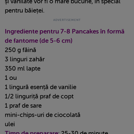
și vanilate vor fi o mare bucurie, în special
pentru băieței.
Ingrediente pentru 7-8 Pancakes în formă
de fantome (de 5-6 cm)
250 g făină
3 linguri zahăr
350 ml lapte
1 ou
1 lingură esență de vanilie
1/2 linguriță praf de copt
1 praf de sare
mini-chips-uri de ciocolată
ulei
Timp de preparare:
25-30 de minute