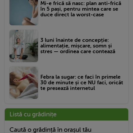
Mi-e frică să nasc: plan anti-frică
în 5 pași, pentru mintea care se
duce direct la worst-case
3 luni înainte de concepție:
alimentație, mișcare, somn și
stres — ordinea care contează
Febra la sugar: ce faci în primele
30 de minute și ce NU faci, oricât
te presează internetul
Listă cu grădinițe
Caută o grădință în orașul tău