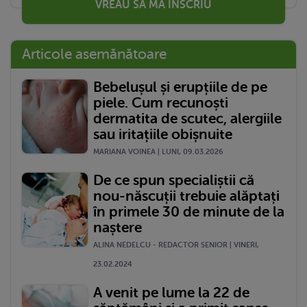
VREAU SĂ MĂ ÎNSCRIU
Articole asemănătoare
Bebelușul și erupțiile de pe
piele. Cum recunoști
dermatita de scutec, alergiile
sau iritațiile obișnuite
MARIANA VOINEA | LUNI, 09.03.2026
De ce spun specialiștii că
nou-născuții trebuie alăptați
în primele 30 de minute de la
naștere
ALINA NEDELCU - REDACTOR SENIOR | VINERI,
23.02.2024
A venit pe lume la 22 de