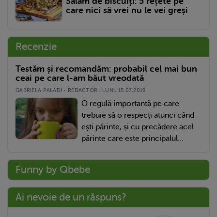
Salam de biscuiți: 5 rețete pe
care nici să vrei nu le vei greși
Recenzie
Testăm și recomandăm: probabil cel mai bun
ceai pe care l-am băut vreodată
GABRIELA PALADI - REDACTOR | LUNI, 15.07.2019
O regulă importantă pe care
trebuie să o respecți atunci când
ești părinte, și cu precădere acel
părinte care este principalul...
Funny by Qbebe
Ai nevoie de un răspuns?