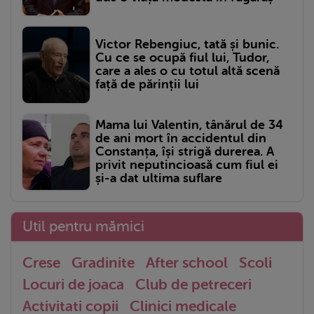
Victor Rebengiuc, tată și bunic.
Cu ce se ocupă fiul lui, Tudor,
care a ales o cu totul altă scenă
față de părinții lui
Mama lui Valentin, tânărul de 34
de ani mort în accidentul din
Constanța, își strigă durerea. A
privit neputincioasă cum fiul ei
și-a dat ultima suflare
Util pentru mămici
Crese
Gradinite
After school
Scoli
Locuri de joaca
Club de petreceri
Activitati copii
Clinici medicale