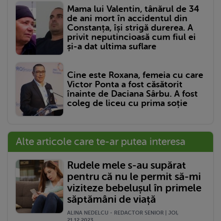
Mama lui Valentin, tânărul de 34
de ani mort în accidentul din
Constanța, își strigă durerea. A
privit neputincioasă cum fiul ei
și-a dat ultima suflare
Cine este Roxana, femeia cu care
Victor Ponta a fost căsătorit
înainte de Daciana Sârbu. A fost
coleg de liceu cu prima soție
Alte articole care te-ar putea interesa
Rudele mele s-au supărat
pentru că nu le permit să-mi
viziteze bebelușul în primele
săptămâni de viață
ALINA NEDELCU - REDACTOR SENIOR | JOI,
21.12.2023