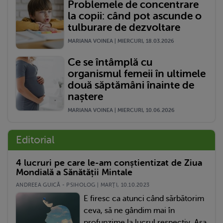
Problemele de concentrare
la copii: când pot ascunde o
tulburare de dezvoltare
MARIANA VOINEA | MIERCURI, 18.03.2026
Ce se întâmplă cu
organismul femeii în ultimele
două săptămâni înainte de
naștere
MARIANA VOINEA | MIERCURI, 10.06.2026
Editorial
4 lucruri pe care le-am conștientizat de Ziua
Mondială a Sănătății Mintale
ANDREEA GUICĂ - PSIHOLOG | MARŢI, 10.10.2023
E firesc ca atunci când sărbătorim
ceva, să ne gândim mai în
profunzime la lucrul respectiv. Așa