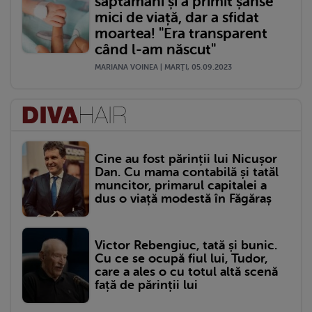
săptămâni și a primit șanse
mici de viață, dar a sfidat
moartea! "Era transparent
când l-am născut"
MARIANA VOINEA | MARŢI, 05.09.2023
Cine au fost părinții lui Nicușor
Dan. Cu mama contabilă și tatăl
muncitor, primarul capitalei a
dus o viață modestă în Făgăraș
Victor Rebengiuc, tată și bunic.
Cu ce se ocupă fiul lui, Tudor,
care a ales o cu totul altă scenă
față de părinții lui