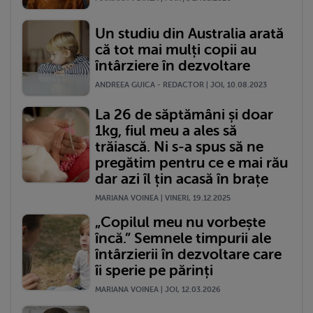
Un studiu din Australia arată
că tot mai mulți copii au
întârziere în dezvoltare
ANDREEA GUICA - REDACTOR | JOI, 10.08.2023
La 26 de săptămâni și doar
1kg, fiul meu a ales să
trăiască. Ni s-a spus să ne
pregătim pentru ce e mai rău
dar azi îl țin acasă în brațe
MARIANA VOINEA | VINERI, 19.12.2025
„Copilul meu nu vorbește
încă.” Semnele timpurii ale
întârzierii în dezvoltare care
îi sperie pe părinți
MARIANA VOINEA | JOI, 12.03.2026