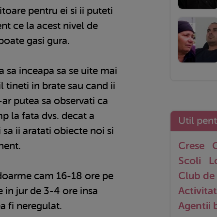
toare pentru ei si ii puteti
t ce la acest nivel de
 poate gasi gura.
a sa inceapa sa se uite mai
l tineti in brate sau cand ii
 S-ar putea sa observati ca
p la fata dvs. decat a
Util pen
 sa ii aratati obiecte noi si
nent.
Crese
G
Scoli
L
doarme cam 16-18 ore pe
Club de 
e in jur de 3-4 ore insa
Activitat
 fi neregulat.
Agentii