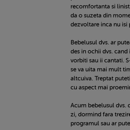
recomfortanta si linisti
da o suzeta din momen
dezvoltare inca nu isi
Bebelusul dvs. ar pute
des in ochii dvs. cand i
vorbiti sau ii cantati.
se va uita mai mult tim
altcuiva. Treptat puteti
cu aspect mai proemi
Acum bebelusul dvs. 
zi, dormind fara trezir
programul sau ar putea