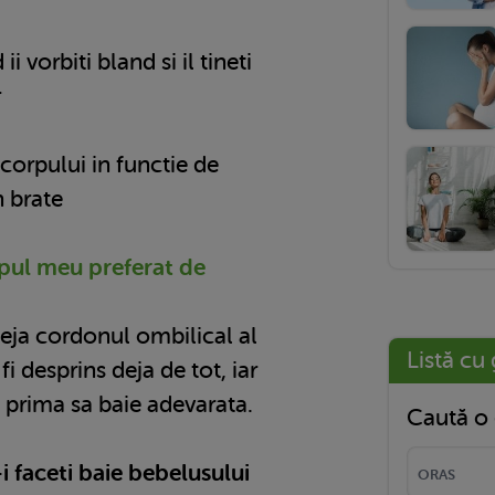
 vorbiti bland si il tineti
r
a corpului in functie de
n brate
mpul meu preferat de
deja cordonul ombilical al
Listă cu 
fi desprins deja de tot, iar
 prima sa baie adevarata.
Caută o 
i faceti baie bebelusului