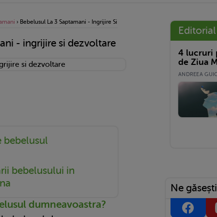
tamani
›
Bebelusul La 3 Saptamani - Ingrijire Si Dezvoltare
Editorial
i - ingrijire si dezvoltare
4 lucruri
de Ziua M
ANDREEA GUICĂ
e bebelusul
ii bebelusului in
ana
Ne găsești
belusul dumneavoastra?