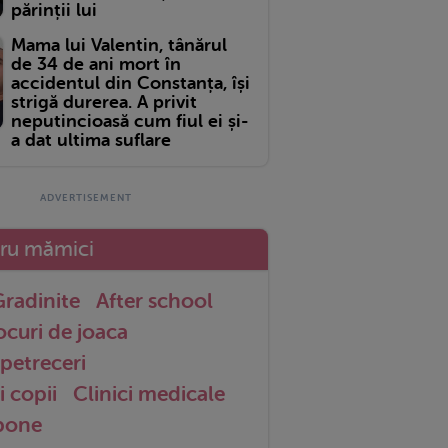
părinții lui
Mama lui Valentin, tânărul
de 34 de ani mort în
accidentul din Constanța, își
strigă durerea. A privit
neputincioasă cum fiul ei și-
a dat ultima suflare
tru mămici
radinite
After school
ocuri de joaca
petreceri
i copii
Clinici medicale
 bone