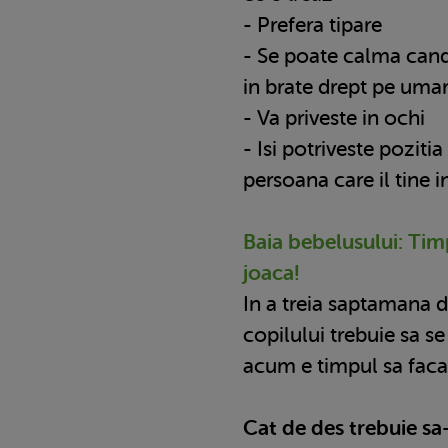
- Prefera tipare
- Se poate calma cand ii
in brate drept pe uma
- Va priveste in ochi
- Isi potriveste poziti
persoana care il tine i
Baia bebelusului: Ti
joaca!
In a treia saptamana 
copilului trebuie sa se 
acum e timpul sa faca
Cat de des trebuie sa-