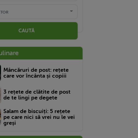
CAUTĂ
ulinare
Mâncăruri de post: rețete
care vor încânta și copiii
3 rețete de clătite de post
de te lingi pe degete
Salam de biscuiți: 5 rețete
pe care nici să vrei nu le vei
greși