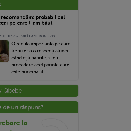
e
 recomandăm: probabil cel
eai pe care l-am băut
DI - REDACTOR | LUNI, 15.07.2019
O regulă importantă pe care
trebuie să o respecți atunci
când ești părinte, și cu
precădere acel părinte care
este principalul...
y Qbebe
e de un răspuns?
trebare la