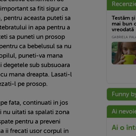
Recenzi
important sa fiti sigur ca
a, pentru aceasta puteti sa
Testăm și
mai bun c
tebratului in apa pentru a
vreodată
eti sa puneti un prosop
GABRIELA PALA
pentru ca bebelusul sa nu
opilul, puneti-va mana
si degetele sub subsuoara
-l cu mana dreapta. Lasati-l
sezati-l pe prosop.
Funny b
 pe fata, continuati in jos
Ai nevoi
 nu uitati sa spalati zona
 spate pentru a preveni
Ai o în
sa ii frecati usor corpul in