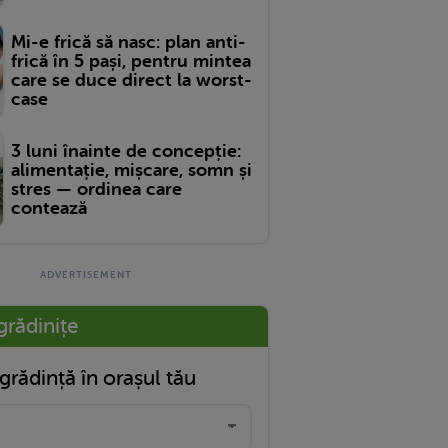
Mi-e frică să nasc: plan anti-
frică în 5 pași, pentru mintea
care se duce direct la worst-
case
3 luni înainte de concepție:
alimentație, mișcare, somn și
stres — ordinea care
contează
grădinițe
grădință în orașul tău