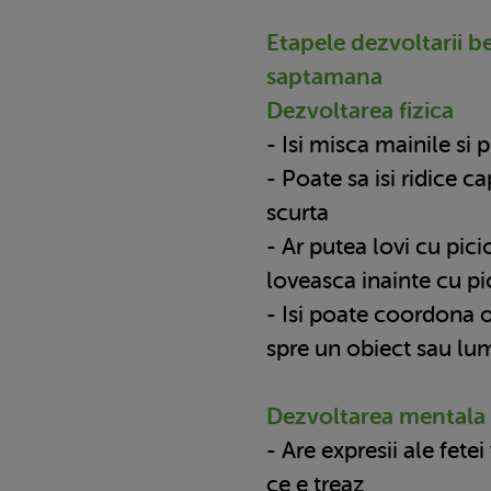
Etapele dezvoltarii b
saptamana
Dezvoltarea fizica
- Isi misca mainile si 
- Poate sa isi ridice 
scurta
- Ar putea lovi cu pici
loveasca inainte cu pi
- Isi poate coordona o
spre un obiect sau lu
Dezvoltarea mentala s
- Are expresii ale fete
ce e treaz