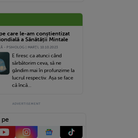
 pe care le-am conștientizat
ondială a Sănătății Mintale
 - PSIHOLOG | MARŢI, 10.10.2023
E firesc ca atunci când
sărbătorim ceva, să ne
gândim mai în profunzime la
lucrul respectiv. Așa se face
că încă...
 pe