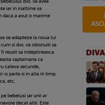
bebelusul dvs. va avea
te iar in inaltime va
m daca a avut o marime
sa se adapteze la noua lui
a cum si dvs. va obisnuiti sa
va fi reusit sa indeplineasca
aceasta saptamana ca
tru cateva secunde,
r-o parte si in alta in timp
ca, etc.
 pe bebelusi iar unii ar
evoie decat altii. Este