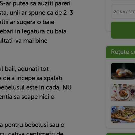
S-ar putea sa auziti pareri
ta, unii ar spune ca de 2-3
ltii ar sugera o baie
rebari in legatura cu baia
ltati-va mai bine
Rețete c
l baii, adunati tot
 de a incepe sa spalati
ebelusul este in cada,
NU
entia sa scape nici o
a pentru bebelusi sau o
cu cativa centimetri de