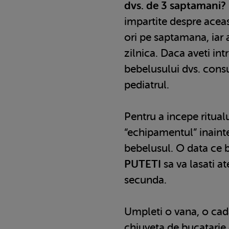
dvs. de 3 saptamani?
impartite despre aceas
ori pe saptamana, iar a
zilnica. Daca aveti int
bebelusului dvs. consu
pediatrul.
Pentru a incepe ritualu
“echipamentul” inainte
bebelusul. O data ce b
PUTETI
sa va lasati at
secunda.
Umpleti o vana, o cad
chiuveta de bucatarie 