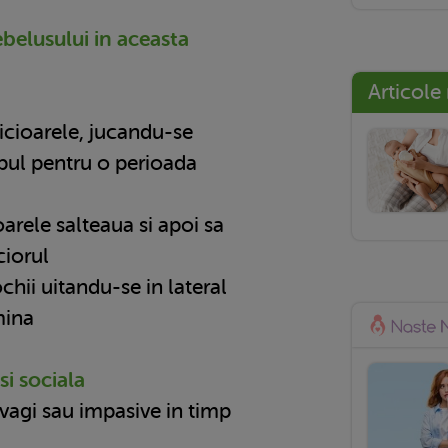
ebelusului in aceasta
Articole
picioarele, jucandu-se
capul pentru o perioada
oarele salteaua si apoi sa
ciorul
chii uitandu-se in lateral
mina
i sociala
i vagi sau impasive in timp