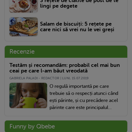
3 rețete de clătite de post de te
lingi pe degete
Salam de biscuiți: 5 rețete pe
care nici să vrei nu le vei greși
Recenzie
Testăm și recomandăm: probabil cel mai bun
ceai pe care l-am băut vreodată
GABRIELA PALADI - REDACTOR | LUNI, 15.07.2019
O regulă importantă pe care
trebuie să o respecți atunci când
ești părinte, și cu precădere acel
părinte care este principalul...
Funny by Qbebe