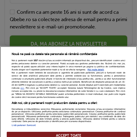
Confirm ca am peste 16 ani si sunt de acord ca
Qbebe.ro sa colecteze adresa de email pentru a primi
newslettere si e-mail-uri promotionale.
DA, MA ABONEZ LA NEWSLETTER
Nouă ne pasă ca datele tale personale să rămână confidențiale
Noi și partenerii noștri
1017
stocăm și/sau accesăm informații pe dispozitivul dvs., precum identificatorii cookie unici
pentru prelucrarea datelor cu caracter personal. Puteți accepta sau gestiona preferințele dvs. făcând clic mai jos,
respectiv vă puteți opune utilizării unui interes legitim în orice moment pe pagina cu politica de confidențialitate.
Aceste alegeri vor fi raportate partenerilor noștri și nu vă vor afecta navigarea.
Mai multe detalii
Noi si partenerii nostri (retelele de socializare si agentiile de publicitate partenere, precum si furnizorii nostri de
servicii de date analitice) prelucram date pentru a permite website-ului sa functioneze, pentru a personaliza
continutul si anunturile publicitare afisate in functie de interesele si/sau profilul dvs., pentru a va oferi functionalitati
aferente retelelor de socializare si pentru a analiza traficul pe website. Beneficiati de drepturile prevazute de art. 15-
22 din GDPR in legatura cu prelucrarea datelor cu caracter personal. Aceste drepturi pot fi exercitate prin modalitatea
indicata
aici
. Prin click pe “ACCEPT TOATE”, acceptati folosirea tuturor Tehnologiilor de tip Cookie, care implica
inclusiv acceptul dvs. cu privire la stocarea/accesarea informatiilor de catre Vendor-ii cu care colaboram. Prin click
Echipa Editoriala
Newsletter
Contact
pe “VREAU SA MODIFIC SETARILE INDIVIDUAL” puteti schimba preferintele in mod individual, mai putin cele legate
de cookie strict necesare pentru functionarea website-ului.
Atât noi, cât și partenerii noștri prelucrăm datele pentru a oferi:
Cariere
Cookies
Politica de confidentialitate
Dezvoltarea și îmbunătățirea serviciilor. Măsurarea performanței reclamelor. Stocarea și/sau accesarea informațiilor
de pe un dispozitiv. Utilizarea profilurilor pentru selectarea conținutului personalizat. Crearea profilurilor de conținut
DivaHair Cosmetics
Despre noi
personalizat. Utilizarea profilurilor pentru selectarea publicității personalizate. Crearea profilurilor pentru publicitate
personalizată. Măsurarea performanței conținutului. Înțelegerea publicului prin statistici sau combinații de date din
surse diferite. Utilizarea de date limitate pentru a selecta publicitatea. Utilizarea datelor limitate pentru a selecta
conținutul. Date precise de geolocație și identificarea prin scanarea dispozitivului.
Termeni si conditii
Setari Cookies
Listă parteneri (furnizori)
ACCEPT TOATE