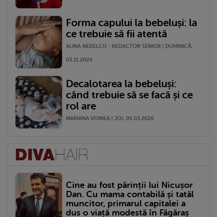
Forma capului la bebeluși: la
ce trebuie să fii atentă
ALINA NEDELCU - REDACTOR SENIOR | DUMINICĂ,
03.11.2024
Decalotarea la bebeluși:
când trebuie să se facă și ce
rol are
MARIANA VOINEA | JOI, 05.03.2026
Cine au fost părinții lui Nicușor
Dan. Cu mama contabilă și tatăl
muncitor, primarul capitalei a
dus o viață modestă în Făgăraș