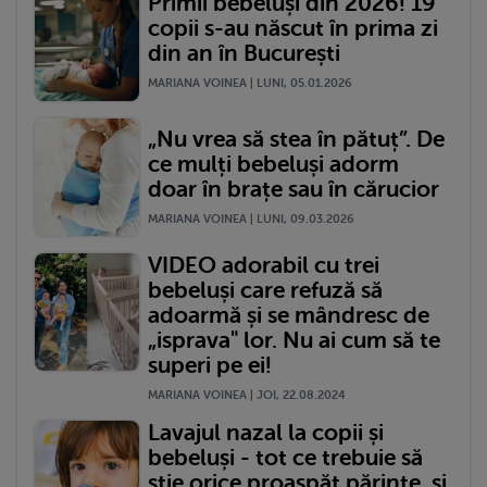
Primii bebeluși din 2026! 19
copii s-au născut în prima zi
din an în București
MARIANA VOINEA | LUNI, 05.01.2026
„Nu vrea să stea în pătuț”. De
ce mulți bebeluși adorm
doar în brațe sau în cărucior
MARIANA VOINEA | LUNI, 09.03.2026
VIDEO adorabil cu trei
bebeluși care refuză să
adoarmă și se mândresc de
„isprava" lor. Nu ai cum să te
superi pe ei!
MARIANA VOINEA | JOI, 22.08.2024
Lavajul nazal la copii și
bebeluși - tot ce trebuie să
știe orice proaspăt părinte, și