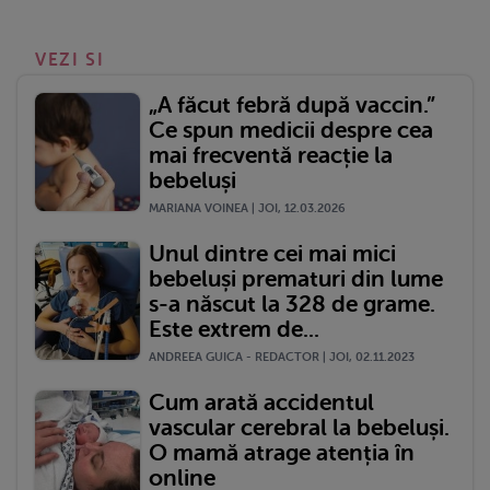
VEZI SI
„A făcut febră după vaccin.”
Ce spun medicii despre cea
mai frecventă reacție la
bebeluși
MARIANA VOINEA | JOI, 12.03.2026
Unul dintre cei mai mici
bebeluși prematuri din lume
s-a născut la 328 de grame.
Este extrem de...
ANDREEA GUICA - REDACTOR | JOI, 02.11.2023
Cum arată accidentul
vascular cerebral la bebeluși.
O mamă atrage atenția în
online