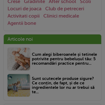
Crese
Gradinite
After school
Scoli
Locuri de joaca
Club de petreceri
Activitati copii
Clinici medicale
Agentii bone
Articole noi
Cum alegi biberoanele și tetinele
potrivite pentru bebelușul tău: 5
recomandări practice pentru...
Sunt scutecele produse sigure?
Ce conțin, de fapt, și de ce
ingredientele lor nu ar trebui să
te...