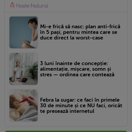
Mi-e frică să nasc: plan anti-frică
în 5 pași, pentru mintea care se
duce direct la worst-case
3 luni înainte de concepție:
alimentație, mișcare, somn și
stres — ordinea care contează
Febra la sugar: ce faci în primele
30 de minute și ce NU faci, oricât
te presează internetul