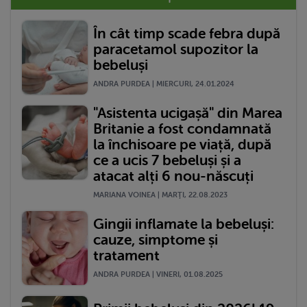
În cât timp scade febra după
paracetamol supozitor la
bebeluși
ANDRA PURDEA | MIERCURI, 24.01.2024
"Asistenta ucigașă" din Marea
Britanie a fost condamnată
la închisoare pe viață, după
ce a ucis 7 bebeluși și a
atacat alți 6 nou-născuți
MARIANA VOINEA | MARŢI, 22.08.2023
Gingii inflamate la bebeluși:
cauze, simptome și
tratament
ANDRA PURDEA | VINERI, 01.08.2025