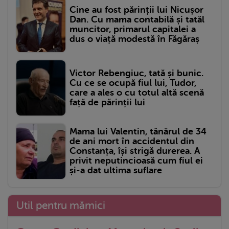
Cine au fost părinții lui Nicușor
Dan. Cu mama contabilă și tatăl
muncitor, primarul capitalei a
dus o viață modestă în Făgăraș
Victor Rebengiuc, tată și bunic.
Cu ce se ocupă fiul lui, Tudor,
care a ales o cu totul altă scenă
față de părinții lui
Mama lui Valentin, tânărul de 34
de ani mort în accidentul din
Constanța, își strigă durerea. A
privit neputincioasă cum fiul ei
și-a dat ultima suflare
Util pentru mămici