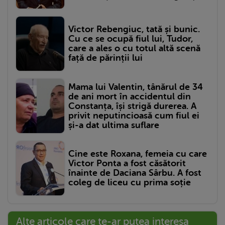
Victor Rebengiuc, tată și bunic.
Cu ce se ocupă fiul lui, Tudor,
care a ales o cu totul altă scenă
față de părinții lui
Mama lui Valentin, tânărul de 34
de ani mort în accidentul din
Constanța, își strigă durerea. A
privit neputincioasă cum fiul ei
și-a dat ultima suflare
Cine este Roxana, femeia cu care
Victor Ponta a fost căsătorit
înainte de Daciana Sârbu. A fost
coleg de liceu cu prima soție
Alte articole care te-ar putea interesa