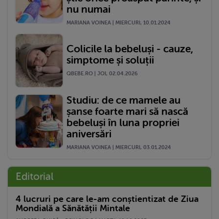
nu numai
MARIANA VOINEA | MIERCURI, 10.01.2024
Colicile la bebeluși - cauze,
simptome și soluții
QBEBE.RO | JOI, 02.04.2026
Studiu: de ce mamele au
șanse foarte mari să nască
bebeluși în luna propriei
aniversări
MARIANA VOINEA | MIERCURI, 03.01.2024
Editorial
4 lucruri pe care le-am conștientizat de Ziua
Mondială a Sănătății Mintale