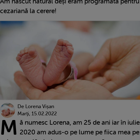
Am născut natural deși eram programată pentru
cezariană la cerere!
De
Lorena Vișan
Marţi, 15.02.2022
M
ă numesc Lorena, am 25 de ani iar în iulie
2020 am adus-o pe lume pe fiica mea pe