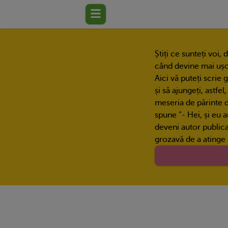
Știți ce sunteți voi,
când devine mai ușo
Aici vă puteți scrie 
și să ajungeți, astfel
meseria de părinte 
spune ”- Hei, și eu 
deveni autor publicat
grozavă de a atinge s