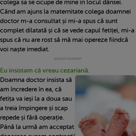
colega sa se ocupe de mine in locul dânsei.
Când am ajuns la maternitate colega doamnei
doctor m-a consultat și mi-a spus că sunt
complet dilatată și că se vede capul fetiței, mi-a
spus că nu are rost să mă mai opereze fiindcă
voi naște imediat.
Eu insistam că vreau cezariană.
Doamna doctor insista să
am încredere în ea, că
fetița va ieși la a doua sau
a treia împingere și scap
repede și fără operație.
Până la urmă am acceptat