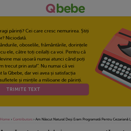
 dragi părinți? Cei care cresc nemurirea. Știți
r? Niciodată.
gândurile, oboselile, frământările, dorințele
, cu ele, către toți ceilalți ca voi. Pentru că
devine mai ușoară numai atunci când poți
am trecut prin asta!”. Nu numai că vei
 la Qbebe, dar vei avea și satisfacția
ufletele și mințile a milioane de părinți.
TRIMITE TEXT
Home
›
Contributors
›
Am Născut Natural Deși Eram Programată Pentru Cezariană L