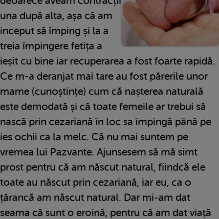
deoarece aveam contracții
una după alta, așa că am
inceput să împing și la a
treia împingere fetița a
ieșit cu bine iar recuperarea a fost foarte rapidă.
Ce m-a deranjat mai tare au fost părerile unor
mame (cunoștințe) cum că nașterea naturală
este demodată și că toate femeile ar trebui să
nască prin cezariană în loc sa împingă până pe
ies ochii ca la melc. Că nu mai suntem pe
vremea lui Pazvante. Ajunsesem să mă simt
prost pentru că am născut natural, fiindcă ele
toate au născut prin cezariană, iar eu, ca o
țărancă am născut natural. Dar mi-am dat
seama că sunt o eroină, pentru că am dat viață