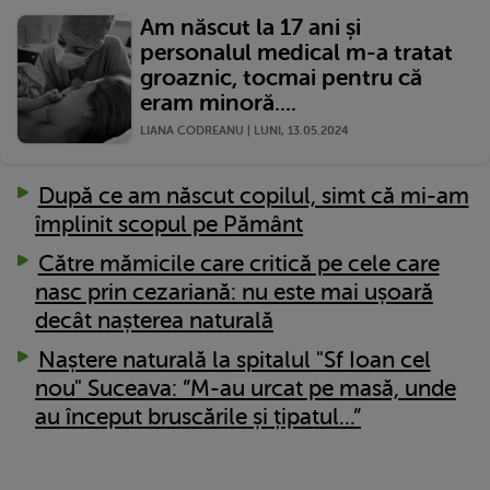
Am născut la 17 ani și
personalul medical m-a tratat
groaznic, tocmai pentru că
eram minoră....
LIANA CODREANU | LUNI, 13.05.2024
După ce am născut copilul, simt că mi-am
împlinit scopul pe Pământ
Către mămicile care critică pe cele care
nasc prin cezariană: nu este mai ușoară
decât nașterea naturală
Naștere naturală la spitalul "Sf Ioan cel
nou" Suceava: ”M-au urcat pe masă, unde
au început bruscările și țipatul...”