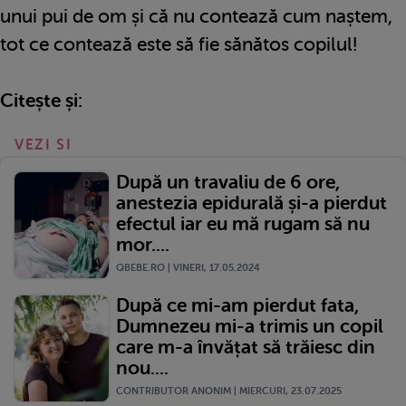
unui pui de om și că nu contează cum naștem,
tot ce contează este să fie sănătos copilul!
Citește și:
VEZI SI
După un travaliu de 6 ore,
anestezia epidurală și-a pierdut
efectul iar eu mă rugam să nu
mor....
QBEBE.RO | VINERI, 17.05.2024
După ce mi-am pierdut fata,
Dumnezeu mi-a trimis un copil
care m-a învățat să trăiesc din
nou....
CONTRIBUTOR ANONIM | MIERCURI, 23.07.2025