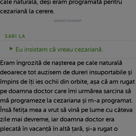
cale naturală, deși eram programată pentru
cezariană la cerere.
SARI LA
Eu insistam că vreau cezariană.
Eram îngrozită de nașterea pe cale naturală
deoarece tot auzisem de dureri insuportabile și
împins de îți ies ochii din orbite, așa că am rugat
pe doamna doctor care îmi urmărea sarcina să
mă programeze la cezariana și m-a programat.
Însă fetița mea a vrut să vină pe lume cu câteva
zile mai devreme, iar doamna doctor era
plecată în vacanță în altă țară, și-a rugat o