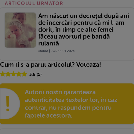
ARTICOLUL URMATOR
Am născut un decrețel după ani
de încercări pentru că mi l-am
dorit, în timp ce alte femei
făceau avorturi pe bandă
rulantă
MARIA | JOI, 18.01.2024
Cum ti s-a parut articolul? Voteaza!
3.8
(
5
)
Autorii nostri garanteaza
!
autenticitatea textelor lor, in caz
contrar, nu raspundem pentru
faptele acestora.