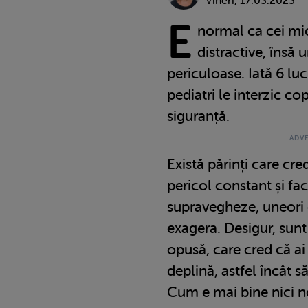
Vineri, 17.03.2023
E
normal ca cei mici
distractive, însă 
periculoase. Iată 6 luc
pediatri le interzic co
siguranță.
Există părinți care cre
pericol constant și fac
supravegheze, uneori c
exagera. Desigur, sunt 
opusă, care cred că ai 
deplină, astfel încât s
Cum e mai bine nici n