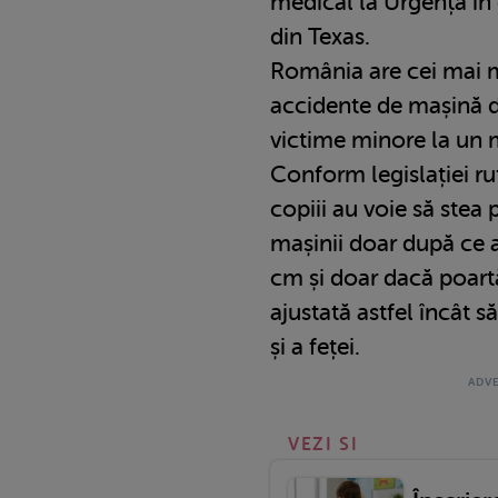
medical la Urgență în 
din Texas.
România are cei mai mu
accidente de mașină d
victime minore la un m
Conform legislației ru
copiii au voie să stea 
mașinii doar după ce 
cm și doar dacă poart
ajustată astfel încât 
și a feței.
VEZI SI