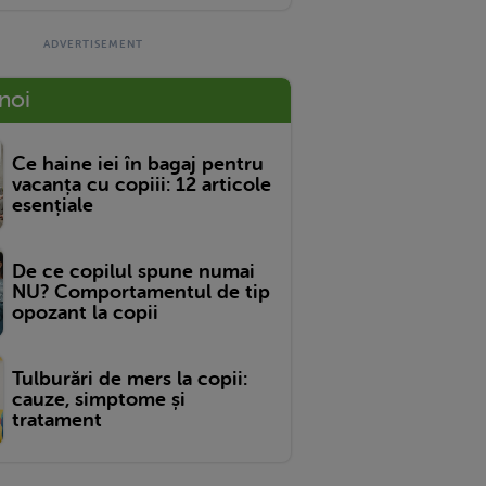
 noi
Ce haine iei în bagaj pentru
vacanța cu copiii: 12 articole
esențiale
De ce copilul spune numai
NU? Comportamentul de tip
opozant la copii
Tulburări de mers la copii:
cauze, simptome și
tratament