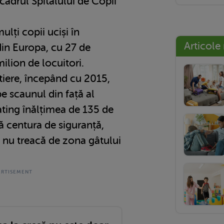
cadrul Spitalului de Copii
lți copii uciși în
Articole
in Europa, cu 27 de
ilion de locuitori.
tiere, începând cu 2015,
pe scaunul din față al
ating înălțimea de 135 de
ă centura de siguranță,
să nu treacă de zona gâtului