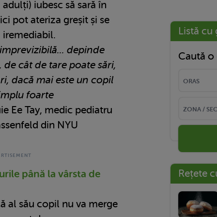
i adulți) iubesc să sară în
ci pot ateriza greșit și se
Listă cu 
, iremediabil.
 imprevizibilă... depinde
Caută o 
 de cât de tare poate sări,
ri, dacă mai este un copil
simplu foarte
uie Ee Tay, medic pediatru
Hassenfeld din NYU
Rețete c
urile până la vârsta de
ă al său copil nu va merge