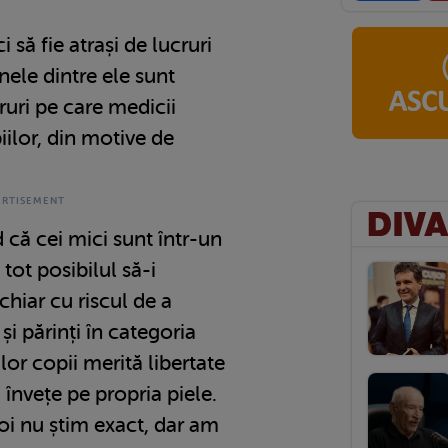
 să fie atrași de lucruri
unele dintre ele sunt
ruri pe care medicii
piilor, din motive de
d că cei mici sunt într-un
 tot posibilul să-i
hiar cu riscul de a
și părinți în categoria
lor copii merită libertate
ă învețe pe propria piele.
oi nu știm exact, dar am