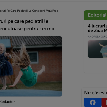
Lucruri Pe Care Pediatrii Le Consideră Mult Prea Periculoase Pentru Cei Mici
Editorial
ruri pe care pediatrii le
4 lucruri
ericuloase pentru cei mici
de Ziua M
ANDREEA GUICĂ
Ne găsești
 Redactor