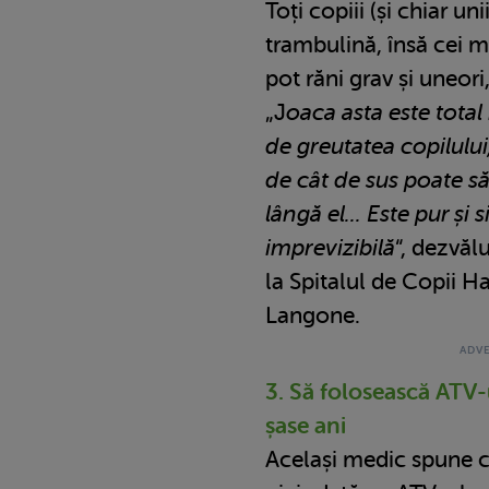
Toți copiii (și chiar uni
trambulină, însă cei mi
pot răni grav și uneori
„J
oaca asta este total
de greutatea copilului,
de cât de sus poate să
lângă el... Este pur și 
imprevizibilă
“, dezvăl
la Spitalul de Copii 
Langone.
3. Să folosească ATV-
șase ani
Același medic spune c