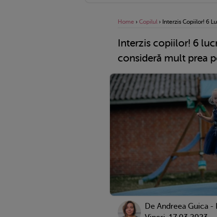
Home
›
Copilul
›
Interzis Copiilor! 6 
Interzis copiilor! 6 luc
consideră mult prea p
De
Andreea Guica -