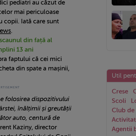
ici pediatri au căzut de
elor mai periculoase
u copii. Iată care sunt
ews
.
scaunul din față al
mplini 13 ani
pra faptului că cei mici
cheta din spate a mașinii,
Util pen
Crese
G
 folosirea dispozitivului
Scoli
L
rstei, înălțimii și greutății
Club de 
țător auto, centură de
Activitat
Brent Kaziny, director
Agentii