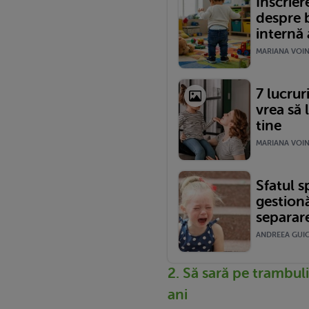
Înscrier
despre b
internă 
MARIANA VOINE
7 lucrur
vrea să 
tine
MARIANA VOINE
Sfatul s
gestion
separare
ANDREEA GUICA
2. Să sară pe trambul
ani