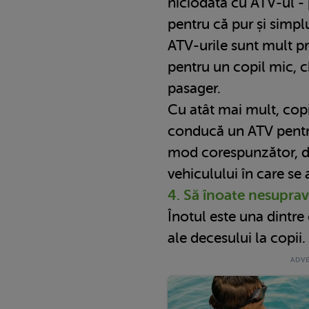
niciodată cu ATV-ul -
pentru că pur și simplu
ATV-urile sunt mult pr
pentru un copil mic, c
pasager.
Cu atât mai mult, copi
conducă un ATV pentru
mod corespunzător, di
vehiculului în care se 
4. Să înoate nesupra
Înotul este una dintr
ale decesului la copii.