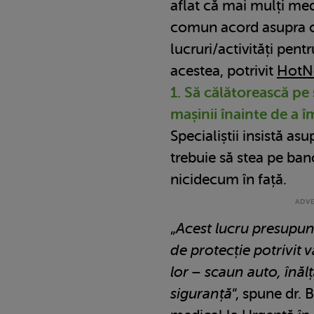
aflat că mai mulți med
comun acord asupra c
lucruri/activități pentr
acestea, potrivit
HotN
1. Să călătorească pe 
mașinii înainte de a î
Specialiștii insistă asu
trebuie să stea pe ban
nicidecum în față.
„
Acest lucru presupune
de protecție potrivit vâ
lor – scaun auto, înăl
siguranță
“, spune dr. 