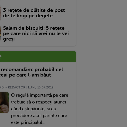
3 rețete de clătite de post
de te lingi pe degete
Salam de biscuiți: 5 rețete
pe care nici să vrei nu le vei
greși
e
 recomandăm: probabil cel
eai pe care l-am băut
DI - REDACTOR | LUNI, 15.07.2019
O regulă importantă pe care
trebuie să o respecți atunci
când ești părinte, și cu
precădere acel părinte care
este principalul...