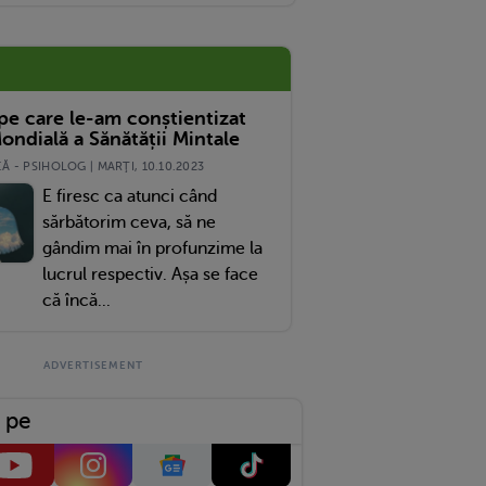
 pe care le-am conștientizat
ondială a Sănătății Mintale
 - PSIHOLOG | MARŢI, 10.10.2023
E firesc ca atunci când
sărbătorim ceva, să ne
gândim mai în profunzime la
lucrul respectiv. Așa se face
că încă...
 pe