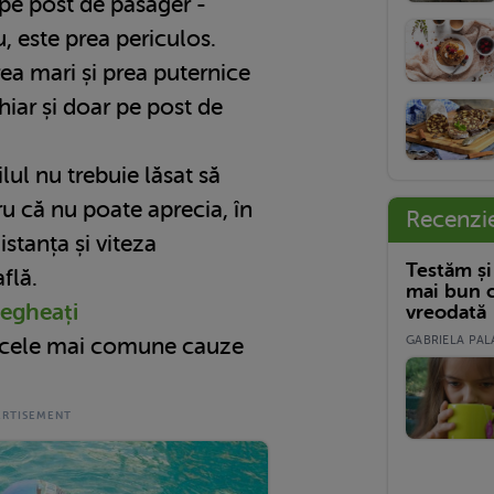
 pe post de pasager -
, este prea periculos.
ea mari și prea puternice
hiar și doar pe post de
lul nu trebuie lăsat să
 că nu poate aprecia, în
Recenzi
stanța și viteza
Testăm și
află.
mai bun c
vegheați
vreodată
GABRIELA PALA
e cele mai comune cauze