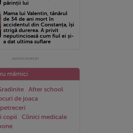
părinții lui
Mama lui Valentin, tânărul
de 34 de ani mort în
accidentul din Constanța, își
strigă durerea. A privit
neputincioasă cum fiul ei și-
a dat ultima suflare
tru mămici
radinite
After school
ocuri de joaca
petreceri
i copii
Clinici medicale
 bone