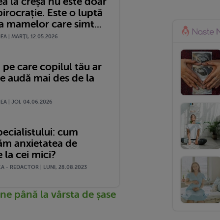
ea la creșă nu este doar
irocrație. Este o luptă
a mamelor care simt...
A | MARŢI, 12.05.2026
i pe care copilul tău ar
le audă mai des de la
A | JOI, 04.06.2026
pecialistului: cum
ăm anxietatea de
 la cei mici?
 - REDACTOR | LUNI, 28.08.2023
ine până la vârsta de șase