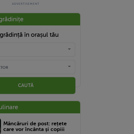
grădinițe
grădință în orașul tău
CAUTĂ
ulinare
Mâncăruri de post: rețete
care vor încânta și copiii