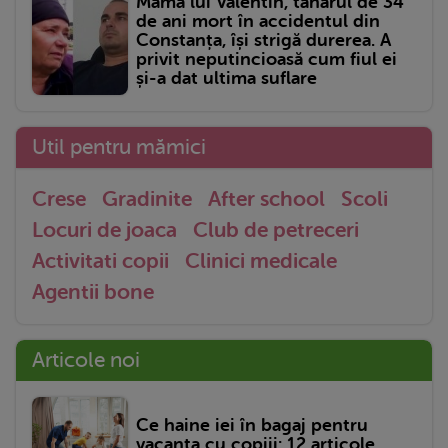
Mama lui Valentin, tânărul de 34
de ani mort în accidentul din
Constanța, își strigă durerea. A
privit neputincioasă cum fiul ei
și-a dat ultima suflare
Util pentru mămici
Crese
Gradinite
After school
Scoli
Locuri de joaca
Club de petreceri
Activitati copii
Clinici medicale
Agentii bone
Articole noi
Ce haine iei în bagaj pentru
vacanța cu copiii: 12 articole