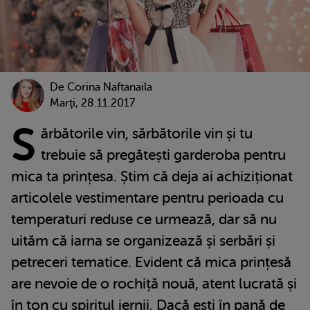
De
Corina Naftanaila
Marţi, 28.11.2017
S
ărbătorile vin, sărbătorile vin și tu
trebuie să pregătești garderoba pentru
mica ta prințesa. Știm că deja ai achiziționat
articolele vestimentare pentru perioada cu
temperaturi reduse ce urmează, dar să nu
uităm că iarna se organizează și serbări și
petreceri tematice. Evident că mica prințesă
are nevoie de o rochiță nouă, atent lucrată și
în ton cu spiritul iernii. Dacă ești în pană de