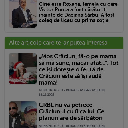
Cine este Roxana, femeia cu care
Victor Ponta a fost căsătorit
înainte de Daciana Sârbu. A fost
coleg de liceu cu prima soție
Alte articole care te-ar putea interesa
„Moș Crăciun, fă-o pe mama
să mă sune, măcar atât...”. Tot
ce își dorește o fetiță de
Crăciun este să își audă
mama!
ALINA NEDELCU - REDACTOR SENIOR | LUNI,
18.12.2023
CRBL nu va petrece
Crăciunul cu fiica lui. Ce
planuri are de sărbători
ALINA NEDELCU - REDACTOR SENIOR | LUNI,