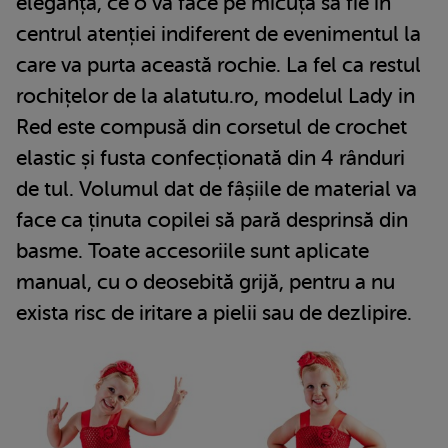
eleganță, ce o va face pe micuța să fie în
centrul atenției indiferent de evenimentul la
care va purta această rochie. La fel ca restul
rochițelor de la alatutu.ro, modelul Lady in
Red este compusă din corsetul de crochet
elastic și fusta confecționată din 4 rânduri
de tul. Volumul dat de fâșiile de material va
face ca ținuta copilei să pară desprinsă din
basme. Toate accesoriile sunt aplicate
manual, cu o deosebită grijă, pentru a nu
exista risc de iritare a pielii sau de dezlipire.