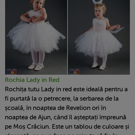
Rochia Lady in Red
Rochița tutu Lady in red este ideală pentru a
fi purtată la o petrecere, la serbarea de la
școală, în noaptea de Revelion ori în
noaptea de Ajun, când îl așteptați împreună
pe Moș Crăciun. Este un tablou de culoare și