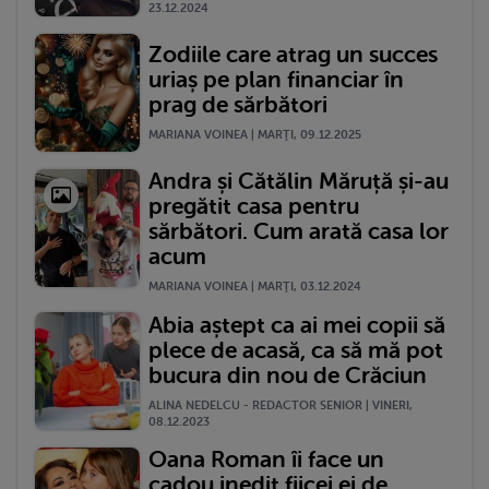
23.12.2024
Zodiile care atrag un succes
uriaș pe plan financiar în
prag de sărbători
MARIANA VOINEA | MARŢI, 09.12.2025
Andra și Cătălin Măruță și-au
pregătit casa pentru
sărbători. Cum arată casa lor
acum
MARIANA VOINEA | MARŢI, 03.12.2024
Abia aștept ca ai mei copii să
plece de acasă, ca să mă pot
bucura din nou de Crăciun
ALINA NEDELCU - REDACTOR SENIOR | VINERI,
08.12.2023
Oana Roman îi face un
cadou inedit fiicei ei de