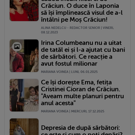
Crăciun. O duce în Laponia
să își împlinească visul de a-l
întâlni pe Moș Crăciun!
ALINA NEDELCU - REDACTOR SENIOR | VINERI,
08.12.2023
Irina Columbeanu nu a uitat
de tatăl ei și l-a ajutat cu bani
de sărbători. Ce reacție a
avut fostul milionar
MARIANA VOINEA | LUNI, 06.01.2025
Ce își dorește Ema, fetița
Cristinei Cioran de Crăciun.
"Aveam multe planuri pentru
anul acesta"
MARIANA VOINEA | MIERCURI, 17.12.2025
Depresia de după sărbători:
ce este și cum o poți depăși?