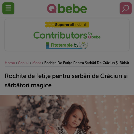
Home
›
Copilul
›
Moda
›
Rochițe De Fetițe Pentru Serbări De Crăciun Și Sărbător
Rochițe de fetițe pentru serbări de Crăciun și
sărbători magice